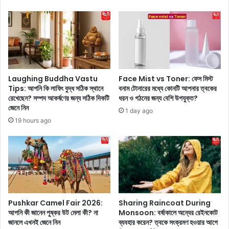
তৃ
ট্রা
ণ
ন্স
মূ
পা
লে
রে
র
ন্ট
টি
শা
কি
ড়ি
ট
Laughing Buddha Vastu
Face Mist vs Toner: ফেস মিস্ট
তে
না
Tips: আপনি কি লাফিং বুদ্ধ সঠিক স্থানে
বনাম টোনারের মধ্যে কোনটি আপনার ত্বকের
সো
পে
রেখেছেন? সম্পদ আকর্ষণের জন্য সঠিক দিকটি
ধরন ও গঠনের জন্য বেশি উপযুক্ত?
শ্যা
জেনে নিন
য়ে
1 day ago
ল
কা
19 hours ago
মি
কে
ডি
খোঁ
য়া
চা
র
দি
উ
লে
ত্তা
ন
প
ব
Pushkar Camel Fair 2026:
Sharing Raincoat During
বা
সি
আপনি কী জানেন পুষ্কর উট মেলা কী? না
Monsoon: বর্ষাকালে অন্যের রেইনকোট
ড়া
র
জানলে এখনই জেনে নিন
ব্যবহার করেন? ত্বকে সংক্রমণ হওয়ার আগে
লে
হা