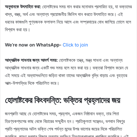
অনুদানকে উৎসাহিত করা:
হোলাষ্টকের সময় দান করার মনোভাব প্রসারিত হয়, যা ভক্তদের
খাদ্য, বস্ত্র, অর্থ এবং অন্যান্য প্রয়োজনীয় জিনিস দান করতে উৎসাহিত করে। এই
ধরনের কাজগুলি পুণ্যজনক ফলাফল নিয়ে আসে এবং সম্প্রদায়ের বোধ জাগিয়ে তোলে বলে
বিশ্বাস করা হয়।
We’re now on WhatsApp-
Click to join
আধ্যাত্মিক সাধনার জন্য আদর্শ সময়:
হোলাষ্টককে তন্ত্র, মন্ত্র সাধনা এবং অন্যান্য
আধ্যাত্মিক সাধনার জন্য একটি শুভ সময় বলে মনে করা হয়। ভক্তরা বিশ্বাস করেন যে
এই সময়ে এই অভ্যাসগুলিতে জড়িত থাকা তাদের আধ্যাত্মিক বৃদ্ধি বাড়ায় এবং বৃহত্তর
আত্ম-উপলব্ধির দিকে পরিচালিত করে।
হোলাষ্টকের কিংবদন্তি: ভক্তির প্রহ্লাদের জয়
জনশ্রুতি আছে যে হোলাষ্টকের সময়, প্রহ্লাদ, একজন নিষ্ঠাবান ভক্ত, তার পিতা
হিরণ্যকশ্যপের কাছ থেকে বিচারের সম্মুখীন হন। প্রতিকূলতা সত্ত্বেও, ভগবান বিষ্ণুর
প্রতি প্রহ্লাদের অটল ভক্তি শেষ পর্যন্ত মন্দের উপর ভালোর জয়ের দিকে পরিচালিত
করেছিল, কারণ ভগবান বিষ্ণুর অবতার নরসিংহ হিরণ্যকশ্যপকে পরাজিত করেছিল। এই