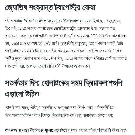
জ্যোতিষ সংক্রান্ত ট্যাপেস্ট্রি বোঝা
শ্রী কল্লাজি বৈদিক বিশ্ববিদ্যালয়ের জ্যোতিষ বিভাগের প্রধান হিসাবে, ডঃ মৃত্যুঞ্জয়
তিওয়ারি ২০২৪ সালের হোলাষ্টকের জ্যোতিষশাস্ত্রীয় তাৎপর্যের উপর আলোকপাত
করেছেন। ফাল্গুন শুক্লা অষ্টমী তিথিতে ১৬ই মার্চ রাত ০৯:৩৯ মিনিটে স্বর্গীয় যাত্রা শুরু
হয়, ০৯:৫৩ AM শেষ হয় ১৭ই মার্চ। উদয়তিথি অনুসারে, ফাল্গুন শুক্লা অষ্টমী তিথি
১৭ই মার্চের সাথে সারিবদ্ধ, হোলাষ্টক শুরু হওয়ার সংকেত। এই পবিত্র সময়টি তার
স্বর্গীয় নৃত্য প্রকাশ করে এবং ২৪শে মার্চ, ২০২৪ সালের ফাল্গুন পূর্ণিমায় হোলিকা দহনের
সাথে শেষ হয়, তারপরে ২৫শে মার্চ হোলি উৎসবের জাঁকজমক।
সতর্কতার দিন: হোলাষ্টকের সময় ক্রিয়াকলাপগুলি
এড়ানো উচিত
হোলাষ্টকের সময়, ঐতিহ্য সতর্কতা ও সংযমের সময় নির্দেশ করে। নিম্নলিখিত
ক্রিয়াকলাপগুলিকে অশুভ হিসাবে বিবেচনা করা হয় এবং সাধারণত এড়ানো হয়:
শুভ কাজ বা নতুন উদ্যোগের সূচনা:
হোলাষ্টকের সময় মহাজাগতিক শক্তিগুলি তীব্র এবং