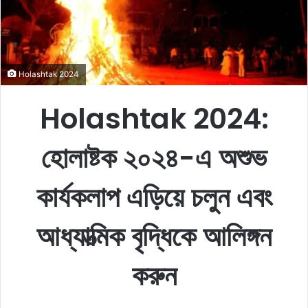
m
a
i
l
Holashtak 2024
Holashtak 2024:
হোলাষ্টক ২০২৪-এ অশুভ
কার্যকলাপ এড়িয়ে চলুন এবং
আধ্যাত্মিক বৃদ্ধিকে আলিঙ্গন
করুন