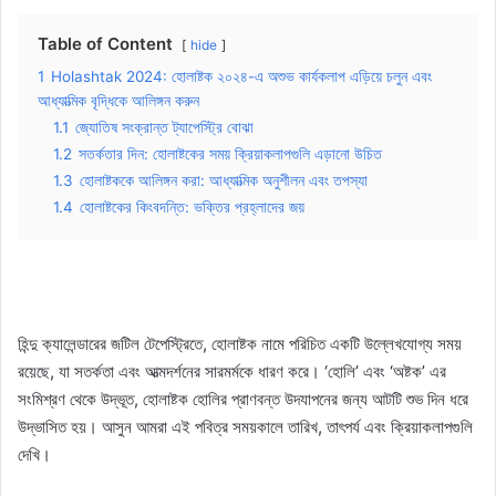
Table of Content
hide
1
Holashtak 2024: হোলাষ্টক ২০২৪-এ অশুভ কার্যকলাপ এড়িয়ে চলুন এবং
আধ্যাত্মিক বৃদ্ধিকে আলিঙ্গন করুন
1.1
জ্যোতিষ সংক্রান্ত ট্যাপেস্ট্রি বোঝা
1.2
সতর্কতার দিন: হোলাষ্টকের সময় ক্রিয়াকলাপগুলি এড়ানো উচিত
1.3
হোলাষ্টককে আলিঙ্গন করা: আধ্যাত্মিক অনুশীলন এবং তপস্যা
1.4
হোলাষ্টকের কিংবদন্তি: ভক্তির প্রহ্লাদের জয়
হিন্দু ক্যালেন্ডারের জটিল টেপেস্ট্রিতে, হোলাষ্টক নামে পরিচিত একটি উল্লেখযোগ্য সময়
রয়েছে, যা সতর্কতা এবং আত্মদর্শনের সারমর্মকে ধারণ করে। ‘হোলি’ এবং ‘অষ্টক’ এর
সংমিশ্রণ থেকে উদ্ভূত, হোলাষ্টক হোলির প্রাণবন্ত উদযাপনের জন্য আটটি শুভ দিন ধরে
উদ্ভাসিত হয়। আসুন আমরা এই পবিত্র সময়কালে তারিখ, তাৎপর্য এবং ক্রিয়াকলাপগুলি
দেখি।