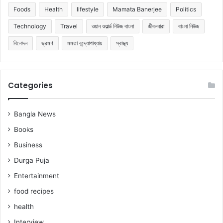
Foods
Health
lifestyle
Mamata Banerjee
Politics
Technology
Travel
ওয়ান ওয়ার্ল্ড নিউজ বাংলা
জীবনধারা
বাংলা নিউজ
বিনোদন
ভ্রমণ
মমতা বন্দ্যোপাধ্যায়
স্বাস্থ্য
Categories
Bangla News
Books
Business
Durga Puja
Entertainment
food recipes
health
Interview