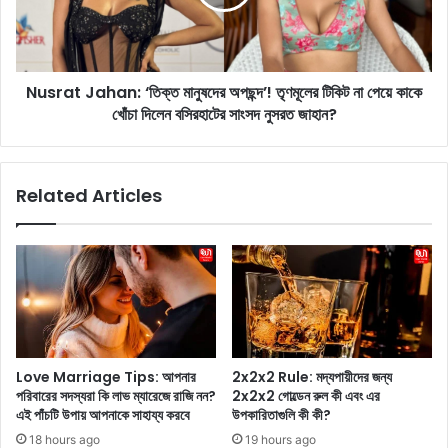
e
t
:
J
৪
a
০
h
ছুঁ
Nusrat Jahan: ‘তিক্ত মানুষদের অপছন্দ’! তৃণমূলের টিকিট না পেয়ে কাকে
a
ই
খোঁচা দিলেন বসিরহাটের সাংসদ নুসরত জাহান?
n
ছুঁ
:
ই
‘
ব
তি
Related Articles
য়
ক্ত
সে
মা
ও
নু
'
ষ
হ
দে
ট
র
অ্
অ
যা
প
ন্ড
ছ
Love Marriage Tips: আপনার
2x2x2 Rule: মদ্যপায়ীদের জন্য
ফি
ন্দ
পরিবারের সদস্যরা কি লাভ ম্যারেজে রাজি নন?
2x2x2 গোল্ডেন রুল কী এবং এর
ট
’
এই পাঁচটি উপায় আপনাকে সাহায্য করবে
উপকারিতাগুলি কী কী?
'
!
18 hours ago
19 hours ago
!