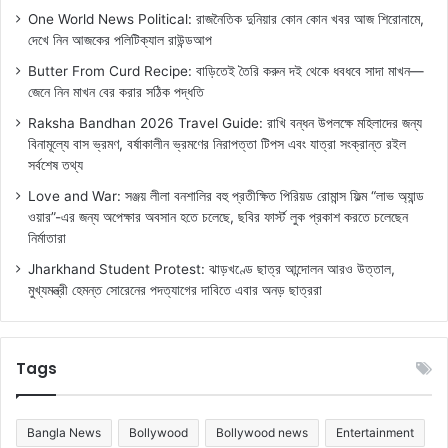
One World News Political: রাজনৈতিক দুনিয়ার কোন কোন খবর আজ শিরোনামে,
দেখে নিন আজকের পলিটিক্যাল রাউন্ডআপ
Butter From Curd Recipe: বাড়িতেই তৈরি করুন দই থেকে ধবধবে সাদা মাখন—
জেনে নিন মাখন বের করার সঠিক পদ্ধতি
Raksha Bandhan 2026 Travel Guide: রাখি বন্ধন উপলক্ষে মহিলাদের জন্য
বিনামূল্যে বাস ভ্রমণ, বর্ষাকালীন ভ্রমণের নিরাপত্তা টিপস এবং যাত্রা সংক্রান্ত রইল
সর্বশেষ তথ্য
Love and War: সঞ্জয় লীলা বনশালির বহু প্রতীক্ষিত পিরিয়ড রোমান্স ফিল্ম “লাভ অ্যান্ড
ওয়ার”-এর জন্য অপেক্ষার অবসান হতে চলেছে, ছবির ফার্স্ট লুক প্রকাশ করতে চলেছেন
নির্মাতারা
Jharkhand Student Protest: ঝাড়খণ্ডে ছাত্র আন্দোলন আরও উত্তাল,
মুখ্যমন্ত্রী হেমন্ত সোরেনের পদত্যাগের দাবিতে এবার অনড় ছাত্ররা
Tags
Bangla News
Bollywood
Bollywood news
Entertainment