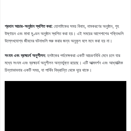
প্রধান আচার-অনুষ্ঠান স্থগিত করা:
হোলাষ্টকের সময় বিবাহ, নামকরণের অনুষ্ঠান, গৃহ
উষ্ণায়ন এবং মাথা মুণ্ডন অনুষ্ঠান স্থগিত করা হয়। এই সময়ের আশেপাশের শক্তিগুলি
উল্লেখযোগ্য জীবনের ঘটনাগুলি শুরু করার জন্য অনুকূল বলে মনে করা হয় না।
সংযম এবং ব্রহ্মচর্য অনুশীলন:
হলষ্টকের পর্যবেক্ষকরা একটি আচরণবিধি মেনে চলে যার
মধ্যে সংযম এবং ব্রহ্মচর্য অনুশীলন অন্তর্ভুক্ত রয়েছে। এটি আত্মদর্শন এবং আধ্যাত্মিক
চিন্তাভাবনার একটি সময়, যা পার্থিব বিভ্রান্তি থেকে দূরে থাকে।