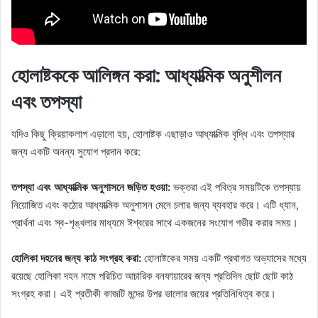
হোলাষ্টককে আলিঙ্গন করা: আধ্যাত্মিক অনুশীলন
এবং তপস্যা
যদিও কিছু ক্রিয়াকলাপ এড়ানো হয়, হোলাষ্টক এছাড়াও আধ্যাত্মিক বৃদ্ধি এবং তপস্যার
জন্য একটি অনন্য সুযোগ প্রদান করে:
তপস্যা এবং আধ্যাত্মিক অনুশাসনে জড়িত হওয়া:
ভক্তরা এই পবিত্র সময়টিকে তপস্যায়
নিয়োজিত এবং কঠোর আধ্যাত্মিক অনুশাসন মেনে চলার জন্য ব্যবহার করে। এটি ধ্যান,
প্রার্থনা এবং স্ব-শৃঙ্খলার মাধ্যমে ঈশ্বরের সাথে একজনের সংযোগ গভীর করার সময়।
হোলিকা দহনের জন্য কাঠ সংগ্রহ করা:
হোলাষ্টকের সময় একটি প্রথাগত অভ্যাসের মধ্যে
রয়েছে হোলিকা দহন নামে পরিচিত আচারিক বনফায়ারের জন্য প্রতিদিন ছোট ছোট কাঠ
সংগ্রহ করা। এই প্রতীকী কাজটি মন্দের উপর ভালোর জয়ের প্রতিনিধিত্ব করে।