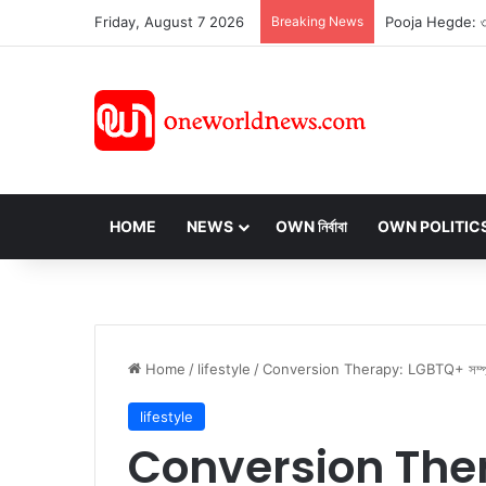
Friday, August 7 2026
Breaking News
HOME
NEWS
OWN নির্বাবা
OWN POLITIC
Home
/
lifestyle
/
Conversion Therapy: LGBTQ+ সম্প্রদায়ের জন
lifestyle
Conversion The