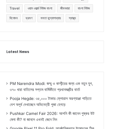
Travel
ওয়ান ওয়ার্ল্ড নিউজ বাংলা
জীবনধারা
বাংলা নিউজ
বিনোদন
ভ্রমণ
মমতা বন্দ্যোপাধ্যায়
স্বাস্থ্য
Latest News
PM Narendra Modi: জম্মু ও কাশ্মীরের জন্য এক নতুন যুগ,
৩৭০ ধারা বাতিলের সপ্তম বার্ষিকীতে প্রধানমন্ত্রীর বার্তা
Pooja Hegde: ৩৫,০০০ টাকার ফ্লোরাল অরগ্যাঞ্জা শাড়িতে
বেশ অপূর্ব দেখাচ্ছেন অভিনেত্রী পূজা হেগড়ে
Pushkar Camel Fair 2026: আপনি কী জানেন পুষ্কর উট
মেলা কী? না জানলে এখনই জেনে নিন
Google Pixel 11 Pro Fold: আনুষ্ঠানিকভাবে উন্মোচনের ঠিক