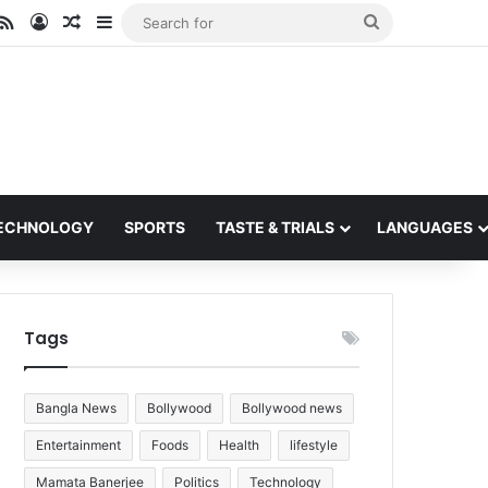
ube
stagram
RSS
Log In
Random Article
Sidebar
Search
for
ECHNOLOGY
SPORTS
TASTE & TRIALS
LANGUAGES
Tags
Bangla News
Bollywood
Bollywood news
Entertainment
Foods
Health
lifestyle
Mamata Banerjee
Politics
Technology