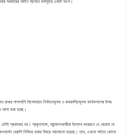
ি লেবার সরকারের আইন প্রণয়ন কর্মসূচির একটি অংশ।
ষিত রাখার পাশাপাশি বিশেষভাবে নির্যাতনমূলক ও জবরদস্তিমূলক কার্যকলাপের উপর
লে আশা করা হচ্ছে।
য এটাই প্রথমবার নয়। প্রকৃতপক্ষে, আন্দোলনকারীরা উল্লেখ করেছেন যে থেরেসা মে
ভার্সন থেরাপি নিষিদ্ধ করার বিষয়ে আলোচনা হয়েছে। তবে, এখনো পর্যন্ত কোনো