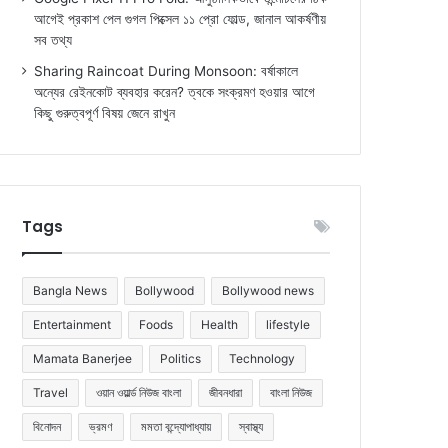
আগেই প্রকাশ পেল গুগল পিক্সেল ১১ প্রো ফোল্ড, জানাল আকর্ষণীয়
সব তথ্য
Sharing Raincoat During Monsoon: বর্ষাকালে
অন্যের রেইনকোট ব্যবহার করেন? ত্বকে সংক্রমণ হওয়ার আগে
কিছু গুরুত্বপূর্ণ বিষয় জেনে রাখুন
Tags
Bangla News
Bollywood
Bollywood news
Entertainment
Foods
Health
lifestyle
Mamata Banerjee
Politics
Technology
Travel
ওয়ান ওয়ার্ল্ড নিউজ বাংলা
জীবনধারা
বাংলা নিউজ
বিনোদন
ভ্রমণ
মমতা বন্দ্যোপাধ্যায়
স্বাস্থ্য