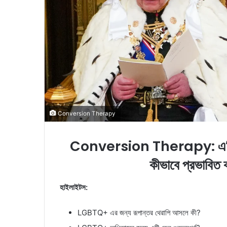
l
Conversion Therapy
Conversion Therapy: এটি LG
কীভাবে প্রভাবিত 
হাইলাইটস:
LGBTQ+ এর জন্য রূপান্তর থেরাপি আসলে কী?