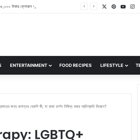
X
Pinterest
YouT
In
Pooja Hegde: ৩৫,০০০ টাকার ফ্লোরাল অরগ্যাঞ্জা শাড়িতে বেশ অপূর্ব দেখাচ্ছেন অভিনেত্রী পূজা হেগড়ে
S
ENTERTAINMENT
FOOD RECIPES
LIFESTYLE
T
্য রূপান্তর থেরাপি কী, যা রাজা চার্লস নিষিদ্ধ করার প্রতিশ্রুতি দিচ্ছেন?
rapy: LGBTQ+