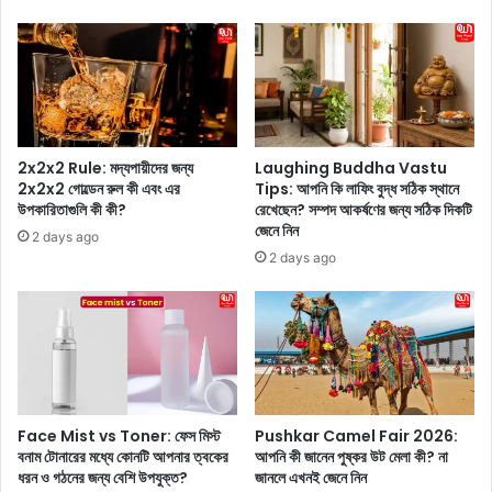
র
a
বি
y
স্ফো
o
র
(
ক
v
অ
)
ভি
e
যো
2x2x2 Rule: মদ্যপায়ীদের জন্য
Laughing Buddha Vastu
r
গ
2x2x2 গোল্ডেন রুল কী এবং এর
Tips: আপনি কি লাফিং বুদ্ধ সঠিক স্থানে
এ
উপকারিতাগুলি কী কী?
রেখেছেন? সম্পদ আকর্ষণের জন্য সঠিক দিকটি
,
জেনে নিন
ক
রা
2 days ago
ব
ত
2 days ago
ছ
ভ
র
র
উ
এ
দ
ই
যা
‘
প
অ
ন
ত্যা
Face Mist vs Toner: ফেস মিস্ট
Pushkar Camel Fair 2026:
ক
চা
বনাম টোনারের মধ্যে কোনটি আপনার ত্বকের
আপনি কী জানেন পুষ্কর উট মেলা কী? না
রে
র
ধরন ও গঠনের জন্য বেশি উপযুক্ত?
জানলে এখনই জেনে নিন
ছে
’