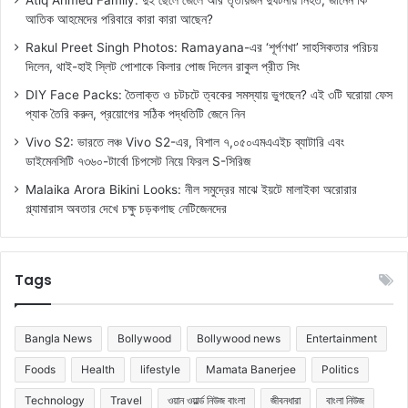
আতিক আহমেদের পরিবারে কারা কারা আছেন?
Rakul Preet Singh Photos: Ramayana-এর ‘শূর্পণখা’ সাহসিকতার পরিচয়
দিলেন, থাই-হাই স্লিট পোশাকে কিলার পোজ দিলেন রাকুল প্রীত সিং
DIY Face Packs: তৈলাক্ত ও চটচটে ত্বকের সমস্যায় ভুগছেন? এই ৩টি ঘরোয়া ফেস
প্যাক তৈরি করুন, প্রয়োগের সঠিক পদ্ধতিটি জেনে নিন
Vivo S2: ভারতে লঞ্চ Vivo S2-এর, বিশাল ৭,০৫০এমএএইচ ব্যাটারি এবং
ডাইমেনসিটি ৭৩৬০-টার্বো চিপসেট নিয়ে ফিরল S-সিরিজ
Malaika Arora Bikini Looks: নীল সমুদ্রের মাঝে ইয়টে মালাইকা অরোরার
গ্ল্যামারাস অবতার দেখে চক্ষু চড়কগাছ নেটিজেনদের
Tags
Bangla News
Bollywood
Bollywood news
Entertainment
Foods
Health
lifestyle
Mamata Banerjee
Politics
Technology
Travel
ওয়ান ওয়ার্ল্ড নিউজ বাংলা
জীবনধারা
বাংলা নিউজ