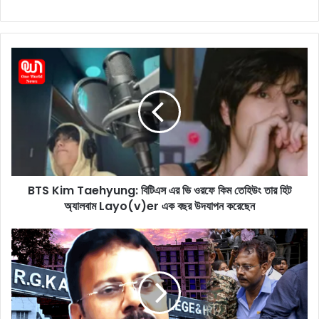
B
T
S
K
i
m
T
a
e
BTS Kim Taehyung: বিটিএস এর ভি ওরফে কিম তেহিউং তার হিট
h
অ্যালবাম Layo(v)er এক বছর উদযাপন করেছেন
y
u
n
S
g
a
:
n
বি
d
টি
i
এ
p