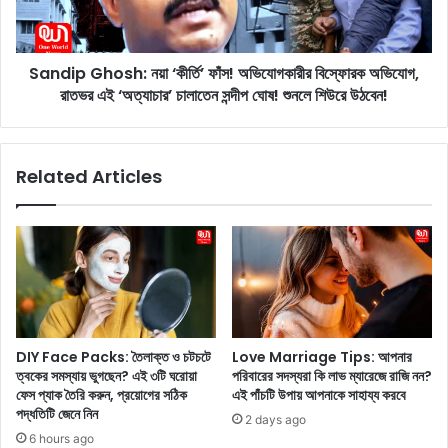
স
G
এ
h
র
o
ভি
Sandip Ghosh: নয়া ‘কীর্তি’ ফাঁস! অভিযোগকারীর বিস্ফোরক অভিযোগ,
s
ও
রাতভর এই ‘অত্যাচার’ চালাতেন সন্দীপ ঘোষ! শুনলে শিউরে উঠবেন!
h
র
:
ফে
ন
কি
য়া
Related Articles
ম
‘
তে
কী
হি
র্তি
উং
’
তা
ফাঁ
র
স
হি
!
ট
অ
অ্
ভি
DIY Face Packs: তৈলাক্ত ও চটচটে
Love Marriage Tips: আপনার
যা
যো
ত্বকের সমস্যায় ভুগছেন? এই ৩টি ঘরোয়া
পরিবারের সদস্যরা কি লাভ ম্যারেজে রাজি নন?
ল
গ
ফেস প্যাক তৈরি করুন, প্রয়োগের সঠিক
এই পাঁচটি উপায় আপনাকে সাহায্য করবে
বা
কা
পদ্ধতিটি জেনে নিন
2 days ago
ম
রী
6 hours ago
L