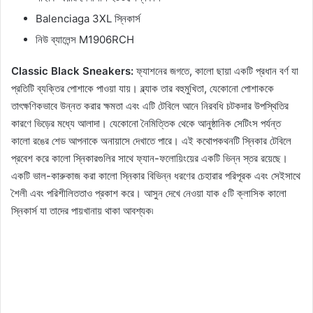
Balenciaga 3XL স্নিকার্স
নিউ ব্যালেন্স M1906RCH
Classic Black Sneakers:
ফ্যাশনের জগতে, কালো ছায়া একটি প্রধান বর্ণ যা
প্রতিটি ব্যক্তির পোশাকে পাওয়া যায়। ব্ল্যাক তার বহুমুখিতা, যেকোনো পোশাককে
তাৎক্ষণিকভাবে উন্নত করার ক্ষমতা এবং এটি টেবিলে আনে নিরবধি চটকদার উপস্থিতির
কারণে ভিড়ের মধ্যে আলাদা। যেকোনো নৈমিত্তিক থেকে আনুষ্ঠানিক সেটিংস পর্যন্ত
কালো রঙের শেড আপনাকে অনায়াসে দেখাতে পারে। এই কথোপকথনটি স্নিকার টেবিলে
প্রবেশ করে কালো স্নিকারগুলির সাথে ফ্যান-ফলোয়িংয়ের একটি ভিন্ন স্তর রয়েছে।
একটি ভাল-কারুকাজ করা কালো স্নিকার বিভিন্ন ধরণের চেহারার পরিপূরক এবং সেইসাথে
শৈলী এবং পরিশীলিততাও প্রকাশ করে। আসুন দেখে নেওয়া যাক ৫টি ক্লাসিক কালো
স্নিকার্স যা তাদের পায়খানায় থাকা আবশ্যক৷