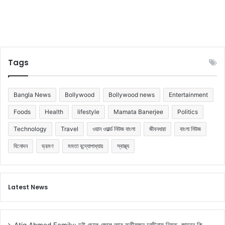
Tags
Bangla News
Bollywood
Bollywood news
Entertainment
Foods
Health
lifestyle
Mamata Banerjee
Politics
Technology
Travel
ওয়ান ওয়ার্ল্ড নিউজ বাংলা
জীবনধারা
বাংলা নিউজ
বিনোদন
ভ্রমণ
মমতা বন্দ্যোপাধ্যায়
স্বাস্থ্য
Latest News
Atiq Ahmed Family: দুই ছেলে জেলে আর তৃতীয়জন দুর্ঘটনায় নিহত, জানেন কি