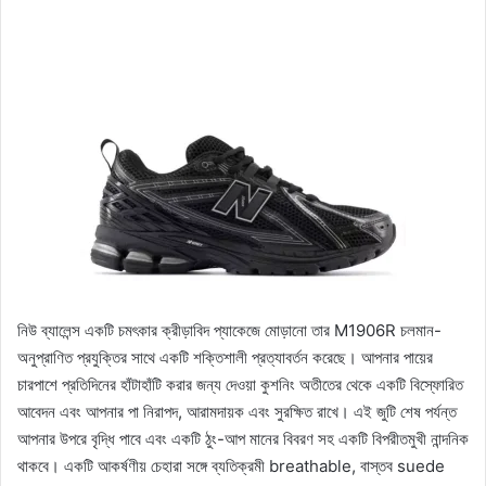
নিউ ব্যালেন্স একটি চমৎকার ক্রীড়াবিদ প্যাকেজে মোড়ানো তার M1906R চলমান-
অনুপ্রাণিত প্রযুক্তির সাথে একটি শক্তিশালী প্রত্যাবর্তন করেছে। আপনার পায়ের
চারপাশে প্রতিদিনের হাঁটাহাঁটি করার জন্য দেওয়া কুশনিং অতীতের থেকে একটি বিস্ফোরিত
আবেদন এবং আপনার পা নিরাপদ, আরামদায়ক এবং সুরক্ষিত রাখে। এই জুটি শেষ পর্যন্ত
আপনার উপরে বৃদ্ধি পাবে এবং একটি ঠুং-আপ মানের বিবরণ সহ একটি বিপরীতমুখী নান্দনিক
থাকবে। একটি আকর্ষণীয় চেহারা সঙ্গে ব্যতিক্রমী breathable, বাস্তব suede