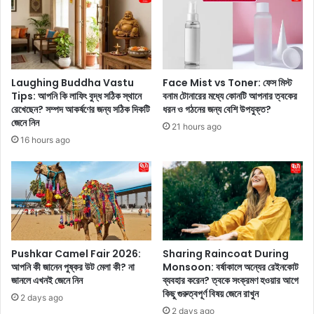
নি
ক
য়ে
র
ন
তে
তু
চ
ন
লে
গা
ছে
Laughing Buddha Vastu
Face Mist vs Toner: ফেস মিস্ট
ড়ি
ন
Tips: আপনি কি লাফিং বুদ্ধ সঠিক স্থানে
বনাম টোনারের মধ্যে কোনটি আপনার ত্বকের
,
,
রেখেছেন? সম্পদ আকর্ষণের জন্য সঠিক দিকটি
ধরন ও গঠনের জন্য বেশি উপযুক্ত?
মা
জেনে নিন
জে
21 hours ago
হি
নে
16 hours ago
ন্দ্রা
নি
র
ন
ব
বি
ড়
স্তা
চ
রি
ম
ত
ক
Pushkar Camel Fair 2026:
Sharing Raincoat During
!
আপনি কী জানেন পুষ্কর উট মেলা কী? না
Monsoon: বর্ষাকালে অন্যের রেইনকোট
জানলে এখনই জেনে নিন
ব্যবহার করেন? ত্বকে সংক্রমণ হওয়ার আগে
কিছু গুরুত্বপূর্ণ বিষয় জেনে রাখুন
2 days ago
2 days ago