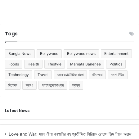
Tags
Bangla News
Bollywood
Bollywood news
Entertainment
Foods
Health
lifestyle
Mamata Banerjee
Politics
Technology
Travel
ওয়ান ওয়ার্ল্ড নিউজ বাংলা
জীবনধারা
বাংলা নিউজ
বিনোদন
ভ্রমণ
মমতা বন্দ্যোপাধ্যায়
স্বাস্থ্য
Latest News
Love and War: সঞ্জয় লীলা বনশালির বহু প্রতীক্ষিত পিরিয়ড রোমান্স ফিল্ম “লাভ অ্যান্ড