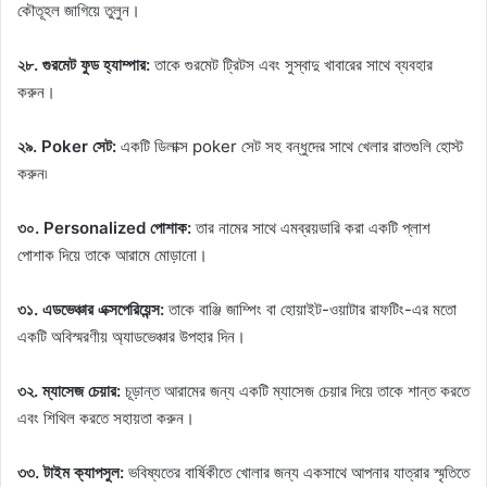
কৌতূহল জাগিয়ে তুলুন।
২৮. গুরমেট ফুড হ্যাম্পার:
তাকে গুরমেট ট্রিটস এবং সুস্বাদু খাবারের সাথে ব্যবহার
করুন।
২৯. Poker সেট:
একটি ডিলাক্স poker সেট সহ বন্ধুদের সাথে খেলার রাতগুলি হোস্ট
করুন৷
৩০. Personalized পোশাক:
তার নামের সাথে এমব্রয়ডারি করা একটি প্লাশ
পোশাক দিয়ে তাকে আরামে মোড়ানো।
৩১. এডভেঞ্চার এক্সপেরিয়েন্স:
তাকে বাঞ্জি জাম্পিং বা হোয়াইট-ওয়াটার রাফটিং-এর মতো
একটি অবিস্মরণীয় অ্যাডভেঞ্চার উপহার দিন।
৩২. ম্যাসেজ চেয়ার:
চূড়ান্ত আরামের জন্য একটি ম্যাসেজ চেয়ার দিয়ে তাকে শান্ত করতে
এবং শিথিল করতে সহায়তা করুন।
৩৩. টাইম ক্যাপসুল:
ভবিষ্যতের বার্ষিকীতে খোলার জন্য একসাথে আপনার যাত্রার স্মৃতিতে