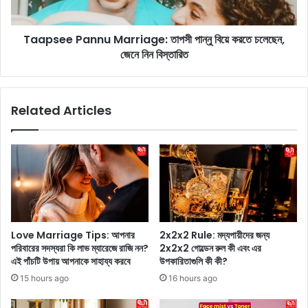
i
P
t
a
i
Taapsee Pannu Marriage: তাপসী পান্নু বিয়ে করতে চলেছেন,
n
o
জেনে নিন বিস্তারিত
n
n
u
:
M
বি
a
Related Articles
খ্যা
r
ত
r
থা
i
র
a
ম
g
রু
e
ভূ
:
মি
তা
র
প
Love Marriage Tips: আপনার
2x2x2 Rule: মদ্যপায়ীদের জন্য
ট্রি
সী
পরিবারের সদস্যরা কি লাভ ম্যারেজে রাজি নন?
2x2x2 গোল্ডেন রুল কী এবং এর
বি
পা
এই পাঁচটি উপায় আপনাকে সাহায্য করবে
উপকারিতাগুলি কী কী?
উ
ন্নু
15 hours ago
16 hours ago
ট
বি
জা
য়ে