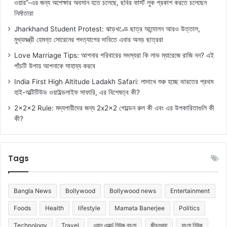
ওয়ার”-এর জন্য অপেক্ষার অবসান হতে চলেছে, ছবির ফার্স্ট লুক প্রকাশ করতে চলেছেন
নির্মাতারা
Jharkhand Student Protest: ঝাড়খণ্ডে ছাত্র আন্দোলন আরও উত্তাল,
মুখ্যমন্ত্রী হেমন্ত সোরেনের পদত্যাগের দাবিতে এবার অনড় ছাত্ররা
Love Marriage Tips: আপনার পরিবারের সদস্যরা কি লাভ ম্যারেজে রাজি নন? এই
পাঁচটি উপায় আপনাকে সাহায্য করবে
India First High Altitude Ladakh Safari: লাদাখে শুরু হচ্ছে ভারতের প্রথম
হাই-অল্টিটিউড ওয়াইল্ডলাইফ সাফারি, এর বিশেষত্ব কী?
2x2x2 Rule: মদ্যপায়ীদের জন্য 2x2x2 গোল্ডেন রুল কী এবং এর উপকারিতাগুলি কী
কী?
Tags
Bangla News
Bollywood
Bollywood news
Entertainment
Foods
Health
lifestyle
Mamata Banerjee
Politics
Technology
Travel
ওয়ান ওয়ার্ল্ড নিউজ বাংলা
জীবনধারা
বাংলা নিউজ