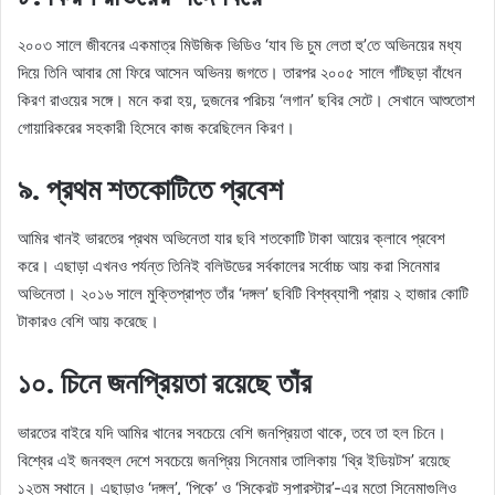
২০০৩ সালে জীবনের একমাত্র মিউজিক ভিডিও ‘যাব ভি চুম লেতা হু’তে অভিনয়ের মধ্য
দিয়ে তিনি আবার মো ফিরে আসেন অভিনয় জগতে। তারপর ২০০৫ সালে গাঁটছড়া বাঁধেন
কিরণ রাওয়ের সঙ্গে। মনে করা হয়, দুজনের পরিচয় ‘লগান’ ছবির সেটে। সেখানে আশুতোশ
গোয়ারিকরের সহকারী হিসেবে কাজ করেছিলেন কিরণ।
৯. প্রথম শতকোটিতে প্রবেশ
আমির খানই ভারতের প্রথম অভিনেতা যার ছবি শতকোটি টাকা আয়ের ক্লাবে প্রবেশ
করে। এছাড়া এখনও পর্যন্ত তিনিই বলিউডের সর্বকালের সর্বোচ্চ আয় করা সিনেমার
অভিনেতা। ২০১৬ সালে মুক্তিপ্রাপ্ত তাঁর ‘দঙ্গল’ ছবিটি বিশ্বব্যাপী প্রায় ২ হাজার কোটি
টাকারও বেশি আয় করেছে।
১০. চিনে জনপ্রিয়তা রয়েছে তাঁর
ভারতের বাইরে যদি আমির খানের সবচেয়ে বেশি জনপ্রিয়তা থাকে, তবে তা হল চিনে।
বিশ্বের এই জনবহুল দেশে সবচেয়ে জনপ্রিয় সিনেমার তালিকায় ‘থ্রি ইডিয়টস’ রয়েছে
১২তম স্থানে। এছাড়াও ‘দঙ্গল’, ‘পিকে’ ও ‘সিক্রেট সুপারস্টার’-এর মতো সিনেমাগুলিও