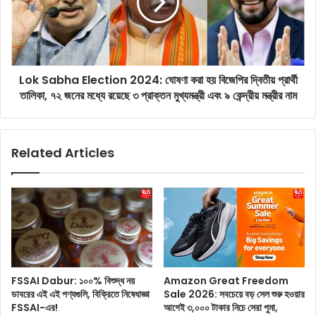
প্র
a
য়ো
b
জ
h
নী
a
য়
E
?
Lok Sabha Election 2024: ঘোষণা করা হয় বিজেপির দ্বিতীয় প্রার্থী
l
অ
তালিকা, ৭২ জনের মধ্যে রয়েছে ৩ প্রাক্তন মুখ্যমন্ত্রী এবং ৯ কেন্দ্রীয় মন্ত্রীর নাম
e
তি
c
রি
t
ক্ত
i
Related Articles
প
o
রি
n
পূ
2
র
0
ক
2
গু
4
লি
:
বি
ঘো
ষা
ষ
FSSAI Dabur: ১০০% বিশুদ্ধ নয়
Amazon Great Freedom
ক্ত
ণা
ডাবরের এই এই পণ্যগুলি, বিক্রিতে নিষেধাজ্ঞা
Sale 2026: সবচেয়ে বড় সেল শুরু হওয়ার
তা
ক
FSSAI-এর!
আগেই ৩,০০০ টাকার নিচে সেরা পুমা,
র
রা