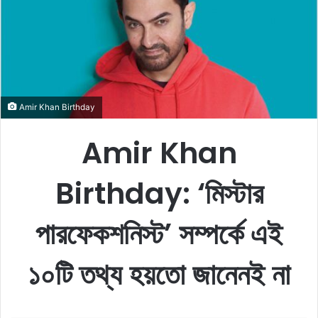
o
e
n
m
X
a
i
l
Amir Khan Birthday
Amir Khan
Birthday: ‘মিস্টার
পারফেকশনিস্ট’ সম্পর্কে এই
১০টি তথ্য হয়তো জানেনই না