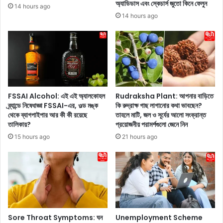
অ্যাডিডাস এবং স্কেচার্স জুতো কিনে ফেলুন
14 hours ago
কা
হ
14 hours ago
র
য়
ণ
বি
হ
জে
তে
পি
পা
র
রে
দ্বি
,
তী
জে
য়
FSSAI Alcohol: এই এই অ্যালকোহল
Rudraksha Plant: আপনার বাড়িতে
নে
প্রা
ব্র্যান্ডে নিষেধাজ্ঞা FSSAI-এর, ওল্ড মঙ্ক
কি রুদ্রাক্ষ গাছ লাগানোর কথা ভাবছেন?
নি
থেকে ব্যাগপাইপার আর কী কী রয়েছে
তাহলে মাটি, জল ও সূর্যের আলো সংক্রান্ত
র্থী
তালিকায়?
প্রয়োজনীয় পরামর্শগুলো জেনে নিন
ন
তা
বি
লি
15 hours ago
21 hours ago
স্তা
কা
রি
,
ত
৭
২
জ
নে
র
Sore Throat Symptoms: ঘন
Unemployment Scheme
ম