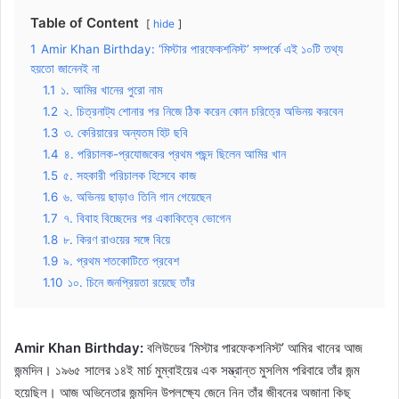
Table of Content
hide
1
Amir Khan Birthday: ‘মিস্টার পারফেকশনিস্ট’ সম্পর্কে এই ১০টি তথ্য
হয়তো জানেনই না
1.1
১. আমির খানের পুরো নাম
1.2
২. চিত্রনাট্য শোনার পর নিজে ঠিক করেন কোন চরিত্রে অভিনয় করবেন
1.3
৩. কেরিয়ারের অন্যতম হিট ছবি
1.4
৪. পরিচালক-প্রযোজকের প্রথম পছন্দ ছিলেন আমির খান
1.5
৫. সহকারী পরিচালক হিসেবে কাজ
1.6
৬. অভিনয় ছাড়াও তিনি গান গেয়েছেন
1.7
৭. বিবাহ বিচ্ছেদের পর একাকিত্বে ভোগেন
1.8
৮. কিরণ রাওয়ের সঙ্গে বিয়ে
1.9
৯. প্রথম শতকোটিতে প্রবেশ
1.10
১০. চিনে জনপ্রিয়তা রয়েছে তাঁর
Amir Khan Birthday:
বলিউডের ‘মিস্টার পারফেকশনিস্ট’ আমির খানের আজ
জন্মদিন। ১৯৬৫ সালের ১৪ই মার্চ মুম্বাইয়ের এক সম্ভ্রান্ত মুসলিম পরিবারে তাঁর জন্ম
হয়েছিল। আজ অভিনেতার জন্মদিন উপলক্ষ্যে জেনে নিন তাঁর জীবনের অজানা কিছু