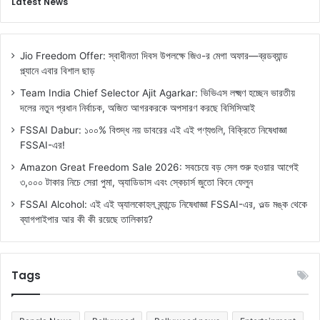
Latest News
Jio Freedom Offer: স্বাধীনতা দিবস উপলক্ষে জিও-র মেগা অফার—ব্রডব্যান্ড
প্ল্যানে এবার বিশাল ছাড়
Team India Chief Selector Ajit Agarkar: ভিভিএস লক্ষ্মণ হচ্ছেন ভারতীয়
দলের নতুন প্রধান নির্বাচক, অজিত আগরকরকে অপসারণ করছে বিসিসিআই
FSSAI Dabur: ১০০% বিশুদ্ধ নয় ডাবরের এই এই পণ্যগুলি, বিক্রিতে নিষেধাজ্ঞা
FSSAI-এর!
Amazon Great Freedom Sale 2026: সবচেয়ে বড় সেল শুরু হওয়ার আগেই
৩,০০০ টাকার নিচে সেরা পুমা, অ্যাডিডাস এবং স্কেচার্স জুতো কিনে ফেলুন
FSSAI Alcohol: এই এই অ্যালকোহল ব্র্যান্ডে নিষেধাজ্ঞা FSSAI-এর, ওল্ড মঙ্ক থেকে
ব্যাগপাইপার আর কী কী রয়েছে তালিকায়?
Tags