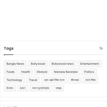
না
ম
Tags
Bangla News
Bollywood
Bollywood news
Entertainment
Foods
Health
lifestyle
Mamata Banerjee
Politics
Technology
Travel
ওয়ান ওয়ার্ল্ড নিউজ বাংলা
জীবনধারা
বাংলা নিউজ
বিনোদন
ভ্রমণ
মমতা বন্দ্যোপাধ্যায়
স্বাস্থ্য