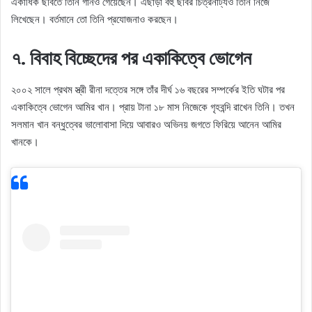
একাধিক ছবিতে তিনি গানও গেয়েছেন। এছাড়া বহু ছবির চিত্রনাট্যও তিনি নিজে
লিখেছেন। বর্তমানে তো তিনি প্রযোজনাও করছেন।
৭. বিবাহ বিচ্ছেদের পর একাকিত্বে ভোগেন
২০০২ সালে প্রথম স্ত্রী রীনা দত্তের সঙ্গে তাঁর দীর্ঘ ১৬ বছরের সম্পর্কের ইতি ঘটার পর
একাকিত্বে ভোগেন আমির খান। প্রায় টানা ১৮ মাস নিজেকে গৃহবন্দি রাখেন তিনি। তখন
সলমান খান বন্ধুত্বের ভালোবাসা দিয়ে আবারও অভিনয় জগতে ফিরিয়ে আনেন আমির
খানকে।