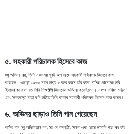
৫. সহকারী পরিচালক হিসেবে কাজ
শুধু অভিনয় নয়, তিনি একসময় খুবই অল্প বয়সে সহকারী পরিচালক হিসেবে কাজ
করেছেন। এছাড়া ১৯৭৩ সালে মাত্র ৮ বছর বয়সে তাঁর কাকা নাসির হোসেনের ছবি
‘ইয়াদো কা বারা’-তে তিনি শিশুশিল্পী হিসেবেও অভিনয় করেছিলেন। এরপর ‘মঞ্জিল মঞ্জিল’
এবং ‘জবরদস্ত’ মতো ছবি দুটিতে তিনি কাকার সহকারী পরিচালক হিসেবে কাজ করেন।
৬. অভিনয় ছাড়াও তিনি গান গেয়েছেন
আমির খান শুধু অভিনেতাই নন, ‘রং দে বাসন্তী’, ‘দঙ্গল’ এবং ‘তারে জামানি পার’ সহ তাঁর