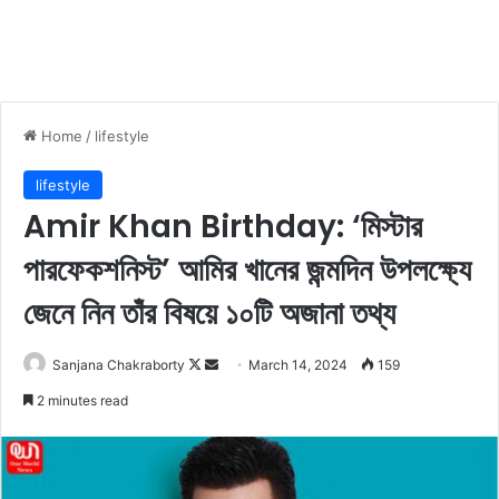
Home
/
lifestyle
lifestyle
Amir Khan Birthday: ‘মিস্টার
পারফেকশনিস্ট’ আমির খানের জন্মদিন উপলক্ষ্যে
জেনে নিন তাঁর বিষয়ে ১০টি অজানা তথ্য
Sanjana Chakraborty
F
S
March 14, 2024
159
o
e
2 minutes read
l
n
l
d
o
a
w
n