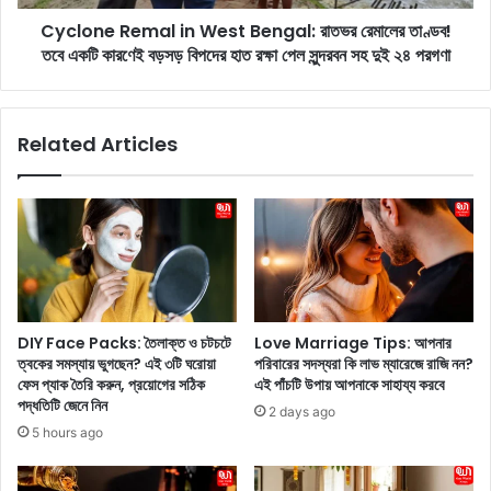
t
e
r
Cyclone Remal in West Bengal: রাতভর রেমালের তাণ্ডব!
m
i
তবে একটি কারণেই বড়সড় বিপদের হাত রক্ষা পেল সুন্দরবন সহ দুই ২৪ পরগণা
a
e
l
s
i
:
n
Related Articles
এ
W
খা
e
নে
s
কি
t
ছু
B
ভ্র
e
ম
n
ণ
g
টি
a
DIY Face Packs: তৈলাক্ত ও চটচটে
Love Marriage Tips: আপনার
প
l
ত্বকের সমস্যায় ভুগছেন? এই ৩টি ঘরোয়া
পরিবারের সদস্যরা কি লাভ ম্যারেজে রাজি নন?
স
:
ফেস প্যাক তৈরি করুন, প্রয়োগের সঠিক
এই পাঁচটি উপায় আপনাকে সাহায্য করবে
র
রা
পদ্ধতিটি জেনে নিন
2 days ago
য়ে
ত
5 hours ago
ছে
ভ
যা
র
তে
রে