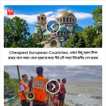
bo
ok
C
h
e
a
p
e
s
t
E
Cheapest European Countries: এখানে কিছু ভ্রমণ টিপস
u
রয়েছে যাতে ভারত থেকে ভ্রমণের জন্য শীর্ষ ৫টি সস্তা ইউরোপীয় দেশ রয়েছে
r
o
p
C
e
y
a
c
n
l
C
o
o
n
u
e
n
R