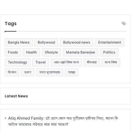
র
গ
ণা
Tags
Bangla News
Bollywood
Bollywood news
Entertainment
Foods
Health
lifestyle
Mamata Banerjee
Politics
Technology
Travel
ওয়ান ওয়ার্ল্ড নিউজ বাংলা
জীবনধারা
বাংলা নিউজ
বিনোদন
ভ্রমণ
মমতা বন্দ্যোপাধ্যায়
স্বাস্থ্য
Latest News
Atiq Ahmed Family: দুই ছেলে জেলে আর তৃতীয়জন দুর্ঘটনায় নিহত, জানেন কি
আতিক আহমেদের পরিবারে কারা কারা আছেন?