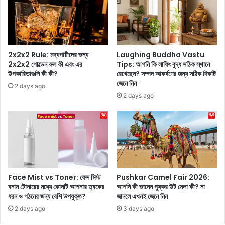
ভা
মা
র
লে
ত
র
থে
তা
কে
ণ্ড
2x2x2 Rule: মদ্যপায়ীদের জন্য
Laughing Buddha Vastu
ভ্র
ব
2x2x2 গোল্ডেন রুল কী এবং এর
Tips: আপনি কি লাফিং বুদ্ধ সঠিক স্থানে
ম
উপকারিতাগুলি কী কী?
রেখেছেন? সম্পদ আকর্ষণের জন্য সঠিক দিকটি
!
জেনে নিন
ণে
ত
2 days ago
র
বে
2 days ago
জ
এ
ন্য
ক
শী
টি
র্ষ
কা
৫
র
টি
ণে
স
ই
Face Mist vs Toner: ফেস মিস্ট
Pushkar Camel Fair 2026:
স্তা
ব
বনাম টোনারের মধ্যে কোনটি আপনার ত্বকের
আপনি কী জানেন পুষ্কর উট মেলা কী? না
ই
ড়
ধরন ও গঠনের জন্য বেশি উপযুক্ত?
জানলে এখনই জেনে নিন
উ
স
2 days ago
3 days ago
রো
ড়
পী
বি