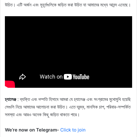
উচিত। এটি অর্জন এবং মুহূর্তগুলিকে জড়িত করা উচিত যা আমাদের মধ্যে আনন্দ এনেছে।
চ্যালেঞ্জ
: ব্যক্তি এবং দম্পতি হিসাবে আমরা যে চ্যালেঞ্জ এবং সংগ্রামের মুখোমুখি হয়েছি
সেগুলি নিয়ে আমাদের আলোচনা করা উচিত। এতে দ্বন্দ্ব, মানসিক চাপ, পরিবার-সম্পর্কিত
সমস্যা এবং আরও অনেক কিছু জড়িত থাকতে পারে।
We’re now on Telegram-
Click to join