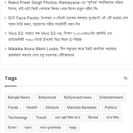
Rakul Preet Singh Photos: Ramayana-এর ‘শূর্পণখা’ সাহসিকতার পরিচয়
দিলেন, থাই-হাই স্লিট পোশাকে কিলার পোজ দিলেন রাকুল প্রীত সিং
DIY Face Packs: তৈলাক্ত ও চটচটে ত্বকের সমস্যায় ভুগছেন? এই ৩টি ঘরোয়া ফেস
প্যাক তৈরি করুন, প্রয়োগের সঠিক পদ্ধতিটি জেনে নিন
Vivo S2: ভারতে লঞ্চ Vivo S2-এর, বিশাল ৭,০৫০এমএএইচ ব্যাটারি এবং
ডাইমেনসিটি ৭৩৬০-টার্বো চিপসেট নিয়ে ফিরল S-সিরিজ
Malaika Arora Bikini Looks: নীল সমুদ্রের মাঝে ইয়টে মালাইকা অরোরার
গ্ল্যামারাস অবতার দেখে চক্ষু চড়কগাছ নেটিজেনদের
Tags
Bangla News
Bollywood
Bollywood news
Entertainment
Foods
Health
lifestyle
Mamata Banerjee
Politics
Technology
Travel
ওয়ান ওয়ার্ল্ড নিউজ বাংলা
জীবনধারা
বাংলা নিউজ
বিনোদন
ভ্রমণ
মমতা বন্দ্যোপাধ্যায়
স্বাস্থ্য