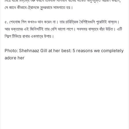
নিয়ে বাজে মন্তব্য শুরু করলে এমনকি সালমান খানের সাথেও অনুপযুক্ত আচরণ করলে,
সে জানে কীভাবে ট্রোলকে সুন্দরভাবে সামলাতে হয়।
৫. শেহনাজ গিল কখনও ভান করেন না। তার চারিত্রিক বৈশিষ্ট্যগুলি পুরোটাই বাস্তব।
আর ভক্তদের এই জিনিসটিই তার বেশি ভালো লাগে। সবসময় বাস্তবে বাঁচা উচিত। এটি
শিল্পে টিকিয়ে রাখার একমাত্র উপায়।
Photo: Shehnaaz Gill at her best: 5 reasons we completely
adore her