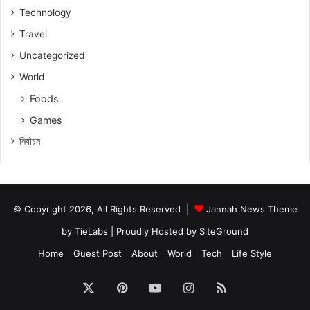
Technology
Travel
Uncategorized
World
Foods
Games
নিৰ্বাচন
© Copyright 2026, All Rights Reserved |
Jannah News Theme
by TieLabs
| Proudly Hosted by
SiteGround
Home
Guest Post
About
World
Tech
Life Style
X
Pinterest
YouTube
Instagram
RSS