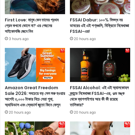
রী
শী
গু
ত
ন
কা
First Love: মানুষ কেন তাদের প্রথম
FSSAI Dabur: ১০০% বিশুদ্ধ নয়
গু
ল
প্রেম কখনো ভোলে না? এর পেছনের
ডাবরের এই এই পণ্যগুলি, বিক্রিতে নিষেধাজ্ঞা
লি
উ
সাইকোলজি জেনে নিন
FSSAI-এর!
স
প
3 hours ago
20 hours ago
ম্ব
ভো
ন্ধে
গ
আ
ক
প
রু
না
ন
র
!
জা
না
Amazon Great Freedom
FSSAI Alcohol: এই এই অ্যালকোহল
উ
Sale 2026: সবচেয়ে বড় সেল শুরু হওয়ার
ব্র্যান্ডে নিষেধাজ্ঞা FSSAI-এর, ওল্ড মঙ্ক
চি
আগেই ৩,০০০ টাকার নিচে সেরা পুমা,
থেকে ব্যাগপাইপার আর কী কী রয়েছে
অ্যাডিডাস এবং স্কেচার্স জুতো কিনে ফেলুন
তালিকায়?
ত
20 hours ago
20 hours ago