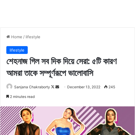
Home
/
lifestyle
lifestyle
শেহনাজ গিল সব দিক দিয়ে সেরা: ৫টি কারণ
আমরা তাকে সম্পূর্ণরূপে ভালোবাসি
Sanjana Chakraborty
F
S
December 13, 2022
245
o
e
2 minutes read
l
n
l
d
o
a
w
n
o
e