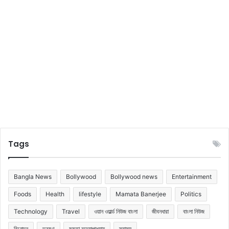
Tags
Bangla News
Bollywood
Bollywood news
Entertainment
Foods
Health
lifestyle
Mamata Banerjee
Politics
Technology
Travel
ওয়ান ওয়ার্ল্ড নিউজ বাংলা
জীবনধারা
বাংলা নিউজ
বিনোদন
ভ্রমণ
মমতা বন্দ্যোপাধ্যায়
স্বাস্থ্য