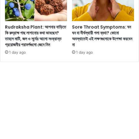
Rudraksha Plant: আপনার বাড়িতে
Sore Throat Symptoms: ঘন
কি রুদ্রাক্ষ গাছ লাগানোর কথা ভাবছেন?
ঘন বা দীর্ঘস্থায়ী গলা ব্যথা? কোনো
তাহলে মাটি, জল ও সূর্যের আলো সংক্রান্ত
অবস্থাতেই এই লক্ষণগুলোকে উপেক্ষা করবেন
প্রয়োজনীয় পরামর্শগুলো জেনে নিন
না
1 day ago
1 day ago