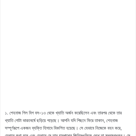
১. শেহনাজ গিল বিগ বস-১৩ থেকে খ্যাতি অর্জন করেছিলেন এবং তারপর থেকে তার
খ্যাতি গোটা ভারতবর্ষে ছড়িয়ে পড়েছে। আপনি যদি পিছনে ফিরে তাকান, শেহনাজ
সম্পূর্ণরূপে একজন ব্যক্তি হিসাবে বিকশিত হয়েছে। সে যেভাবে নিজেকে বহন করে,
যেভাবে কথা বলে এবং যেভাবে সে তার চারপাশের জিনিসগুলিকে দেখে তা মন্ত্রমুগ্ধকর। সে