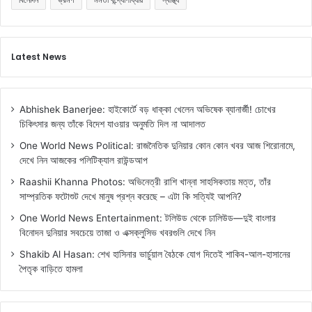
Latest News
Abhishek Banerjee: হাইকোর্টে বড় ধাক্কা খেলেন অভিষেক ব্যানার্জী! চোখের
চিকিৎসার জন্য তাঁকে বিদেশ যাওয়ার অনুমতি দিল না আদালত
One World News Political: রাজনৈতিক দুনিয়ার কোন কোন খবর আজ শিরোনামে,
দেখে নিন আজকের পলিটিক্যাল রাউন্ডআপ
Raashii Khanna Photos: অভিনেত্রী রাশি খান্না সাহসিকতায় মত্ত, তাঁর
সাম্প্রতিক ফটোশুট দেখে মানুষ প্রশ্ন করেছে – এটা কি সত্যিই আপনি?
One World News Entertainment: টলিউড থেকে ঢালিউড—দুই বাংলার
বিনোদন দুনিয়ার সবচেয়ে তাজা ও এক্সক্লুসিভ খবরগুলি দেখে নিন
Shakib Al Hasan: শেখ হাসিনার ভার্চুয়াল বৈঠকে যোগ দিতেই শাকিব-আল-হাসানের
পৈতৃক বাড়িতে হামলা