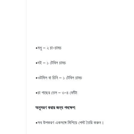
•মধু – ২ চা-চামচ
•দই – ১ টেবিল চামচ
•ওটমিল বা চিনি – ১ টেবিল চামচ
•চা গাছের তেল – ৩-৪ ফোঁটা
অনুসরণ করার জন্য পদক্ষেপ:
•সব উপকরণ একসঙ্গে মিশিয়ে পেস্ট তৈরি করুন।