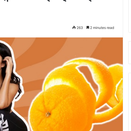
263
2 minutes read