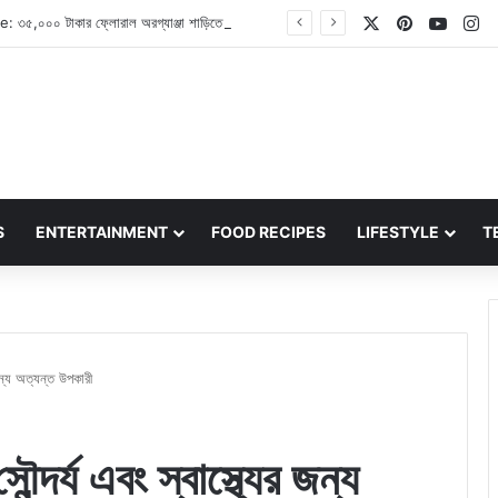
X
Pinterest
YouT
In
Pooja Hegde: ৩৫,০০০ টাকার ফ্লোরাল অরগ্যাঞ্জা শাড়িতে বেশ অপূর্ব দেখাচ্ছেন অভিনেত্রী পূজা হেগড়ে
S
ENTERTAINMENT
FOOD RECIPES
LIFESTYLE
T
জন্য অত্যন্ত উপকারী
্দর্য এবং স্বাস্থ্যের জন্য