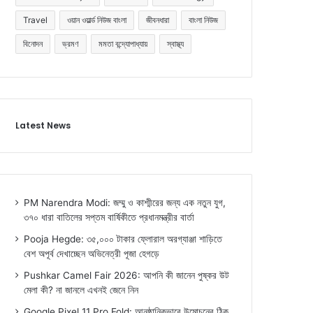
Travel
ওয়ান ওয়ার্ল্ড নিউজ বাংলা
জীবনধারা
বাংলা নিউজ
বিনোদন
ভ্রমণ
মমতা বন্দ্যোপাধ্যায়
স্বাস্থ্য
Latest News
PM Narendra Modi: জম্মু ও কাশ্মীরের জন্য এক নতুন যুগ,
৩৭০ ধারা বাতিলের সপ্তম বার্ষিকীতে প্রধানমন্ত্রীর বার্তা
Pooja Hegde: ৩৫,০০০ টাকার ফ্লোরাল অরগ্যাঞ্জা শাড়িতে
বেশ অপূর্ব দেখাচ্ছেন অভিনেত্রী পূজা হেগড়ে
Pushkar Camel Fair 2026: আপনি কী জানেন পুষ্কর উট
মেলা কী? না জানলে এখনই জেনে নিন
Google Pixel 11 Pro Fold: আনুষ্ঠানিকভাবে উন্মোচনের ঠিক