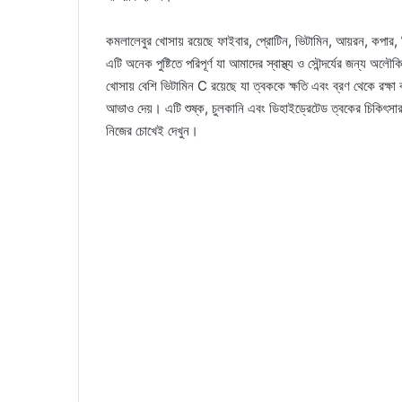
কমলালেবুর খোসায় রয়েছে ফাইবার, প্রোটিন, ভিটামিন, আয়রন, কপার, জি
এটি অনেক পুষ্টিতে পরিপূর্ণ যা আমাদের স্বাস্থ্য ও সৌন্দর্যের জন্য অ
খোসায় বেশি ভিটামিন C রয়েছে যা ত্বককে ক্ষতি এবং ব্রণ থেকে রক্ষ
আভাও দেয়। এটি শুষ্ক, চুলকানি এবং ডিহাইড্রেটেড ত্বকের চিকিৎ
নিজের চোখেই দেখুন।