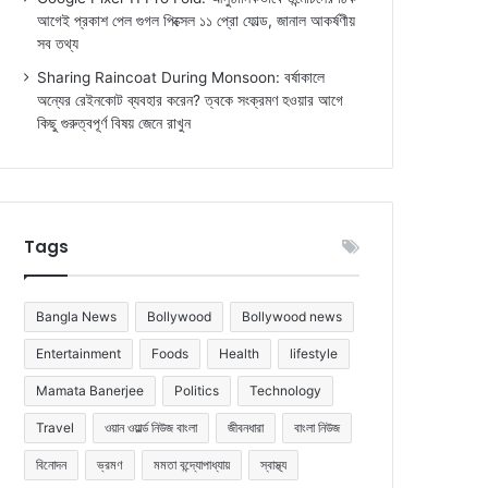
আগেই প্রকাশ পেল গুগল পিক্সেল ১১ প্রো ফোল্ড, জানাল আকর্ষণীয়
সব তথ্য
Sharing Raincoat During Monsoon: বর্ষাকালে
অন্যের রেইনকোট ব্যবহার করেন? ত্বকে সংক্রমণ হওয়ার আগে
কিছু গুরুত্বপূর্ণ বিষয় জেনে রাখুন
Tags
Bangla News
Bollywood
Bollywood news
Entertainment
Foods
Health
lifestyle
Mamata Banerjee
Politics
Technology
Travel
ওয়ান ওয়ার্ল্ড নিউজ বাংলা
জীবনধারা
বাংলা নিউজ
বিনোদন
ভ্রমণ
মমতা বন্দ্যোপাধ্যায়
স্বাস্থ্য