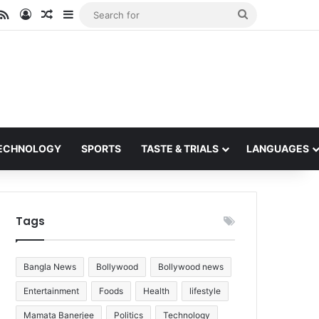
ube
stagram
RSS
Log In
Random Article
Sidebar
Search
for
ECHNOLOGY
SPORTS
TASTE & TRIALS
LANGUAGES
Tags
Bangla News
Bollywood
Bollywood news
Entertainment
Foods
Health
lifestyle
Mamata Banerjee
Politics
Technology