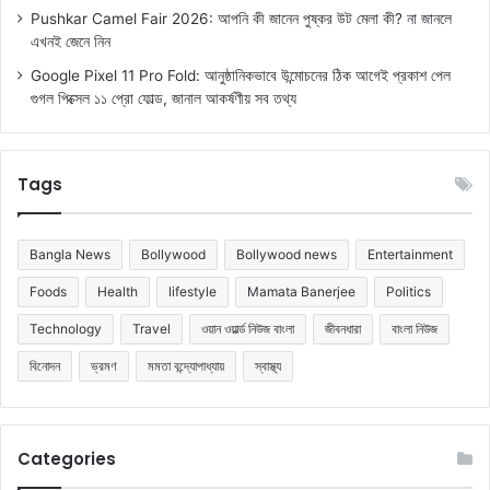
Pushkar Camel Fair 2026: আপনি কী জানেন পুষ্কর উট মেলা কী? না জানলে
এখনই জেনে নিন
Google Pixel 11 Pro Fold: আনুষ্ঠানিকভাবে উন্মোচনের ঠিক আগেই প্রকাশ পেল
গুগল পিক্সেল ১১ প্রো ফোল্ড, জানাল আকর্ষণীয় সব তথ্য
Tags
Bangla News
Bollywood
Bollywood news
Entertainment
Foods
Health
lifestyle
Mamata Banerjee
Politics
Technology
Travel
ওয়ান ওয়ার্ল্ড নিউজ বাংলা
জীবনধারা
বাংলা নিউজ
বিনোদন
ভ্রমণ
মমতা বন্দ্যোপাধ্যায়
স্বাস্থ্য
Categories