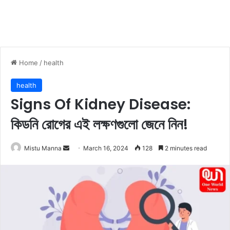
Home
/
health
health
Signs Of Kidney Disease:
কিডনি রোগের এই লক্ষণগুলো জেনে নিন!
Mistu Manna
S
March 16, 2024
128
2 minutes read
e
n
d
a
n
e