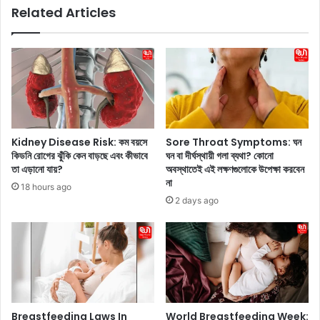
Related Articles
দি
d
লে
:
ন
দি
শা
ল্লি
মা
র
সি
কা
কা
ছা
ন্দা
কা
র
ছি
Kidney Disease Risk: কম বয়সে
Sore Throat Symptoms: ঘন
!
এ
কিডনি রোগের ঝুঁকি কেন বাড়ছে এবং কীভাবে
ঘন বা দীর্ঘস্থায়ী গলা ব্যথা? কোনো
দে
ই
তা এড়ানো যায়?
অবস্থাতেই এই লক্ষণগুলোকে উপেক্ষা করবেন
খু
শ
না
18 hours ago
ন
হ
2 days ago
র
গু
লি
তে
র
ঙে
র
উ
Breastfeeding Laws In
World Breastfeeding Week: