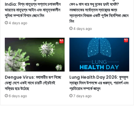
ৎ
India: বিশ্ব মাতৃদুগ্ধ সপ্তাহ চলাকালীন
কেন ৬ মাস ধরে শুধু বুকের দুধই যথেষ্ট?
ভারতের মাতৃদুগ্ধ আইন এবং মাতৃত্বকালীন
নবজাতকের সর্বোত্তম স্বাস্থ্যের জন্য
স
সুবিধা সম্পর্কে বিশদে জেনে নিন
স্তন্যপান বিষয়ক একটি পূর্ণাঙ্গ নির্দেশিকা জেনে
ব
নিন
উ
4 days ago
দ
4 days ago
যা
প
ন
ক
রু
ন
Dengue Virus: মহামারীর রূপ নিচ্ছে
Lung Health Day 2026: ফুসফুস
ডেঙ্গু! দেশে একই সাথে চারটি স্ট্রেইনই
স্বাস্থ্য দিবস উপলক্ষে এর গুরুত্ব, পরামর্শ এবং
সক্রিয় হয়ে উঠেছে
প্রতিরোধ সম্পর্কে জানুন
6 days ago
7 days ago