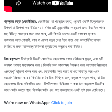
প্রস্রাবে রক্ত ​​(হেমাটুরিয়া):
হেমাটুরিয়া, বা প্রস্রাবে রক্ত, প্রায়ই একটি উদ্বেগজনক
উপসর্গ যা উপেক্ষা করা উচিত নয়। যদিও এটি মূত্রনালীর সংক্রমণ এবং কিডনিতে পাথর
সহ বিভিন্ন অবস্থার ফলে হতে পারে, এটি কিডনি রোগের একটি সাধারণ সূচকও।
প্রস্রাবে রক্ত ​​গোলাপী, লাল বা কোলা রঙের দেখা দিতে পারে এবং অন্তর্নিহিত কারণ
নির্ধারণের জন্য অবিলম্বে চিকিৎসা মূল্যায়নের অনুরোধ করা উচিত।
উচ্চ রক্তচাপ:
দীর্ঘস্থায়ী কিডনি রোগ উচ্চ রক্তচাপের সাথে ঘনিষ্ঠভাবে যুক্ত, এবং দুটি
অবস্থা প্রায়ই সহাবস্থান করে। কিডনি তরল ভারসাম্য নিয়ন্ত্রণ করে রক্তচাপ নিয়ন্ত্রণে
গুরুত্বপূর্ণ ভূমিকা পালন করে এবং রক্তনালীর স্বর বজায় রাখতে সাহায্য করে এমন
হরমোন নিঃসরণ করে। কিডনির কার্যকারিতা বিঘ্নিত হলে, রক্তচাপ বাড়তে পারে, যা উচ্চ
রক্তচাপের দিকে পরিচালিত করে। বিপরীতভাবে, চিকিৎসা না করা উচ্চ রক্তচাপ কিডনির
আরও ক্ষতি করতে পারে, কিডনির ক্ষতি এবং উচ্চ রক্তচাপের একটি দুষ্ট চক্র তৈরি করে।
We’re now on WhatsApp-
Click to join