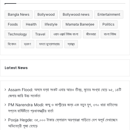
Bangla News
Bollywood
Bollywood news
Entertainment
Foods
Health
lifestyle
Mamata Banerjee
Politics
Technology
Travel
ওয়ান ওয়ার্ল্ড নিউজ বাংলা
জীবনধারা
বাংলা নিউজ
বিনোদন
ভ্রমণ
মমতা বন্দ্যোপাধ্যায়
স্বাস্থ্য
Latest News
Assam Flood: অসমে বন্যা সংকট এবার আরও তীব্র, মৃতের সংখ্যা বেড়ে ৯৫, ১৪টি
জেলায় জারি উচ্চ সতর্কতা
PM Narendra Modi: জম্মু ও কাশ্মীরের জন্য এক নতুন যুগ, ৩৭০ ধারা বাতিলের
সপ্তম বার্ষিকীতে প্রধানমন্ত্রীর বার্তা
Pooja Hegde: ৩৫,০০০ টাকার ফ্লোরাল অরগ্যাঞ্জা শাড়িতে বেশ অপূর্ব দেখাচ্ছেন
অভিনেত্রী পূজা হেগড়ে