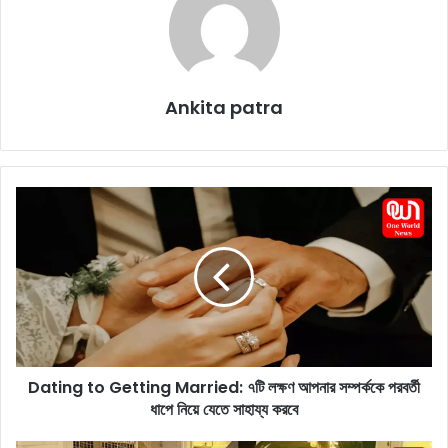
Ankita patra
D
a
t
i
n
g
t
o
G
Dating to Getting Married: ৭টি লক্ষণ আপনার সম্পর্ককে পরবর্তী
e
ধাপে নিয়ে যেতে সাহায্য করবে
t
t