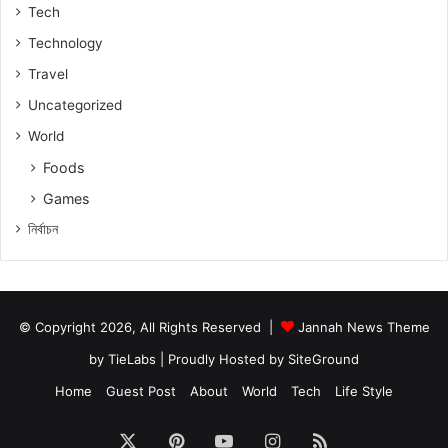
Tech
Technology
Travel
Uncategorized
World
Foods
Games
নিৰ্বাচন
© Copyright 2026, All Rights Reserved |
Jannah News Theme
by TieLabs
| Proudly Hosted by
SiteGround
Home
Guest Post
About
World
Tech
Life Style
X
Pinterest
YouTube
Instagram
RSS