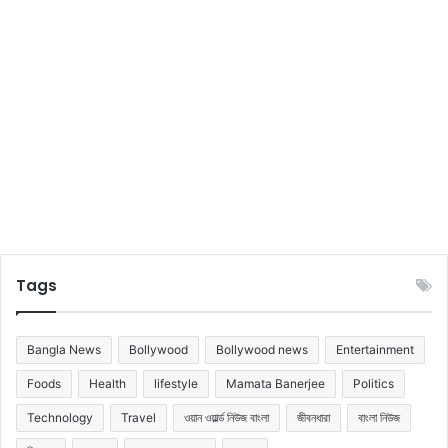
'
আ
ম
রা
এ
ই
স
ম্প
র্ক
মে
নে
নি
লা
ম
Tags
'
Bangla News
Bollywood
Bollywood news
Entertainment
Foods
Health
lifestyle
Mamata Banerjee
Politics
Technology
Travel
ওয়ান ওয়ার্ল্ড নিউজ বাংলা
জীবনধারা
বাংলা নিউজ