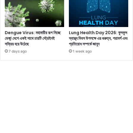
দা
য়
ক
ছ
বি
Dengue Virus: মহামারীর রূপ নিচ্ছে
Lung Health Day 2026: ফুসফুস
প্র
ডেঙ্গু! দেশে একই সাথে চারটি স্ট্রেইনই
স্বাস্থ্য দিবস উপলক্ষে এর গুরুত্ব, পরামর্শ এবং
কা
সক্রিয় হয়ে উঠেছে
প্রতিরোধ সম্পর্কে জানুন
শি
7 days ago
1 week ago
ত
হ
য়ে
ছে
,
ভ
ক্ত
রা
ব
লে
ছে
ন
-