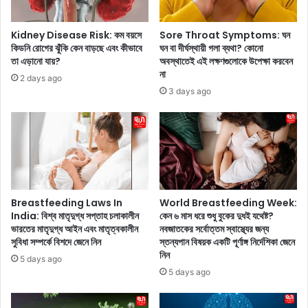
র্ক
নে
কে
র
Kidney Disease Risk: কম বয়সে
Sore Throat Symptoms: ঘন
প
সা
কিডনি রোগের ঝুঁকি কেন বাড়ছে এবং কীভাবে
ঘন বা দীর্ঘস্থায়ী গলা ব্যথা? কোনো
র
থে
তা এড়ানো যায়?
অবস্থাতেই এই লক্ষণগুলোকে উপেক্ষা করবেন
ব
ডে
না
2 days ago
র্তী
টিং
3 days ago
ধা
ক
পে
র
নি
ছে
য়ে
ন
যে
,
তে
তা
সা
দে
হা
র
Breastfeeding Laws In
World Breastfeeding Week:
য্য
দু
India: বিশ্ব মাতৃদুগ্ধ সপ্তাহ চলাকালীন
কেন ৬ মাস ধরে শুধু বুকের দুধই যথেষ্ট?
ক
ভারতের মাতৃদুগ্ধ আইন এবং মাতৃত্বকালীন
নবজাতকের সর্বোত্তম স্বাস্থ্যের জন্য
জ
সুবিধা সম্পর্কে বিশদে জেনে নিন
স্তন্যপান বিষয়ক একটি পূর্ণাঙ্গ নির্দেশিকা জেনে
র
নে
নিন
বে
র
5 days ago
আ
5 days ago
রা
ম