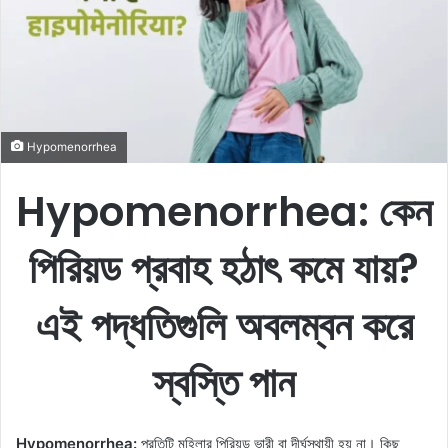
e
m
a
i
l
Hypomenorrhea
Hypomenorrhea:
কেন
পিরিয়ড প্রবাহ হঠাৎ কমে যায়?
এই পদ্ধতিগুলি অবলম্বন করে
স্বস্তি পান
Hypomenorrhea:
প্রতিটি মহিলার পিরিয়ড ভারী বা দীর্ঘস্থায়ী হয় না। কিছু