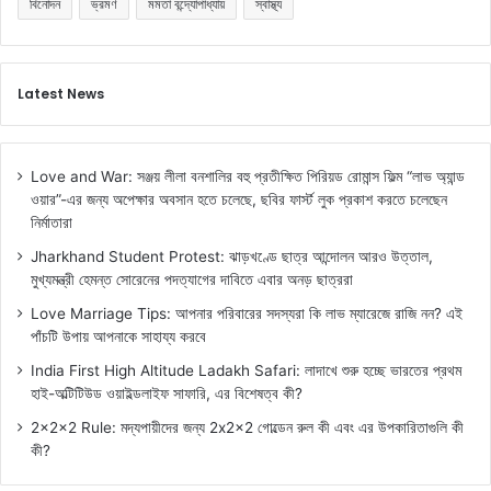
বিনোদন
ভ্রমণ
মমতা বন্দ্যোপাধ্যায়
স্বাস্থ্য
Latest News
Love and War: সঞ্জয় লীলা বনশালির বহু প্রতীক্ষিত পিরিয়ড রোমান্স ফিল্ম “লাভ অ্যান্ড
ওয়ার”-এর জন্য অপেক্ষার অবসান হতে চলেছে, ছবির ফার্স্ট লুক প্রকাশ করতে চলেছেন
নির্মাতারা
Jharkhand Student Protest: ঝাড়খণ্ডে ছাত্র আন্দোলন আরও উত্তাল,
মুখ্যমন্ত্রী হেমন্ত সোরেনের পদত্যাগের দাবিতে এবার অনড় ছাত্ররা
Love Marriage Tips: আপনার পরিবারের সদস্যরা কি লাভ ম্যারেজে রাজি নন? এই
পাঁচটি উপায় আপনাকে সাহায্য করবে
India First High Altitude Ladakh Safari: লাদাখে শুরু হচ্ছে ভারতের প্রথম
হাই-অল্টিটিউড ওয়াইল্ডলাইফ সাফারি, এর বিশেষত্ব কী?
2x2x2 Rule: মদ্যপায়ীদের জন্য 2x2x2 গোল্ডেন রুল কী এবং এর উপকারিতাগুলি কী
কী?