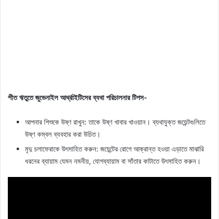
শীত ঋতুতে জুভেনাইল আর্থ্রাইটিসের ব্যথা পরিচালনার টিপস-
আপনার শিশুকে উষ্ণ রাখুন: তাকে উষ্ণ খাবার খাওয়ান। ব্যথাযুক্ত জয়েন্টগুলিতে
উষ্ণ কম্বল ব্যবহার করা উচিত।
মৃদু চলাফেরাকে উৎসাহিত করুন: জয়েন্টের রোগে আক্রান্ত হওয়া এড়াতে মাঝারি
ধরনের ব্যায়াম যেমন নমনীয়, যোগব্যায়াম বা সাঁতার কাটাতে উৎসাহিত করুন।