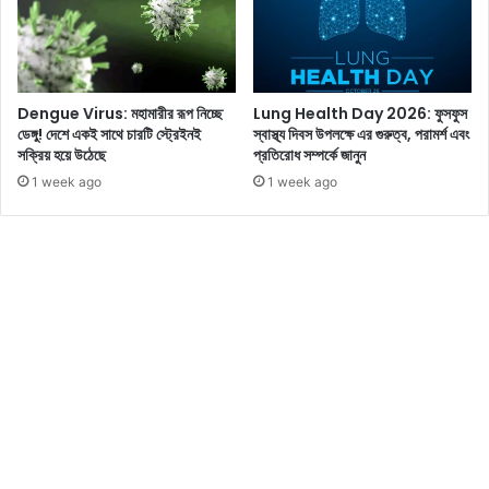
বি
শ্বে
৮
০
০
Dengue Virus: মহামারীর রূপ নিচ্ছে
Lung Health Day 2026: ফুসফুস
কো
ডেঙ্গু! দেশে একই সাথে চারটি স্ট্রেইনই
স্বাস্থ্য দিবস উপলক্ষে এর গুরুত্ব, পরামর্শ এবং
টি
সক্রিয় হয়ে উঠেছে
প্রতিরোধ সম্পর্কে জানুন
র
1 week ago
1 week ago
গ
ণ্ডি
পা
র
‘
পু
ষ্পা
২
’
-
এ
র
,
দে