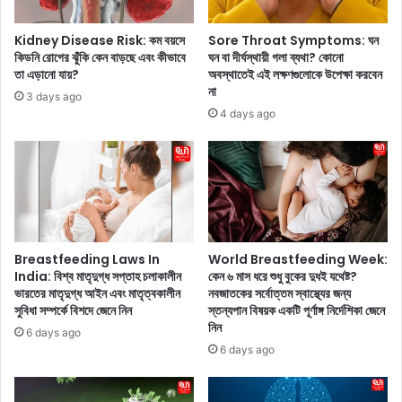
ব
নে
ছ
ফি
Kidney Disease Risk: কম বয়সে
Sore Throat Symptoms: ঘন
র
কে
কিডনি রোগের ঝুঁকি কেন বাড়ছে এবং কীভাবে
ঘন বা দীর্ঘস্থায়ী গলা ব্যথা? কোনো
প
শা
তা এড়ানো যায়?
অবস্থাতেই এই লক্ষণগুলোকে উপেক্ষা করবেন
র
হ
না
3 days ago
মৃ
রু
4 days ago
ত্যু
খ
দ
ম্যা
ণ্ড
জি
পে
ক
লে
ও
ন
!
অ
প্র
ভি
থ
Breastfeeding Laws In
World Breastfeeding Week:
যু
ম
India: বিশ্ব মাতৃদুগ্ধ সপ্তাহ চলাকালীন
কেন ৬ মাস ধরে শুধু বুকের দুধই যথেষ্ট?
ক্ত
ভারতের মাতৃদুগ্ধ আইন এবং মাতৃত্বকালীন
নবজাতকের সর্বোত্তম স্বাস্থ্যের জন্য
স
সুবিধা সম্পর্কে বিশদে জেনে নিন
স্তন্যপান বিষয়ক একটি পূর্ণাঙ্গ নির্দেশিকা জেনে
!
প্তা
নিন
হে
6 days ago
ই
6 days ago
গো
টা