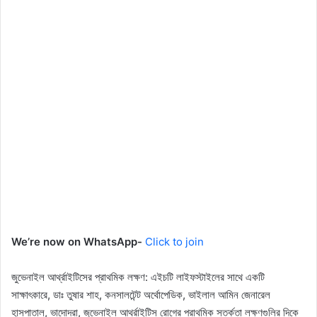
We’re now on WhatsApp-
Click to join
জুভেনাইল আর্থ্রাইটিসের প্রাথমিক লক্ষণ: এইচটি লাইফস্টাইলের সাথে একটি
সাক্ষাৎকারে, ডাঃ তুষার শাহ, কনসালটেন্ট অর্থোপেডিক, ভাইলাল আমিন জেনারেল
হাসপাতাল, ভাদোদরা, জুভেনাইল আর্থ্রাইটিস রোগের প্রাথমিক সতর্কতা লক্ষণগুলির দিকে