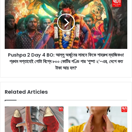
৩
u
ব
s
ছ
h
রে
p
র
a
বা
2
লি
D
কা
a
কে
Pushpa 2 Day 4 BO: আল্লু অর্জুনের সামনে ফিকে শাহরুখ ম্যাজিকও!
y
ধ
প্রথম সপ্তাহেই গোটা বিশ্বে ৮০০ কোটির গণ্ডি পার ‘পুষ্পা ২’-এর, দেশে কত
4
র্ষ
B
টাকা আয় হল?
ণ
O
ও
:
খু
আ
Related Articles
নে
ল্লু
র
অ
মা
র্জু
ম
নে
লা
র
য়
সা
৬
ম