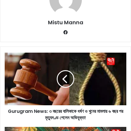
Mistu Manna
Fa
ce
bo
ok
G
u
r
u
g
r
a
m
N
Gurugram News: ৩ বছরের বালিকাকে ধর্ষণ ও খুনের মামলায় ৬ বছর পর
e
মৃত্যুদণ্ড পেলেন অভিযুক্ত!
w
s
:
P