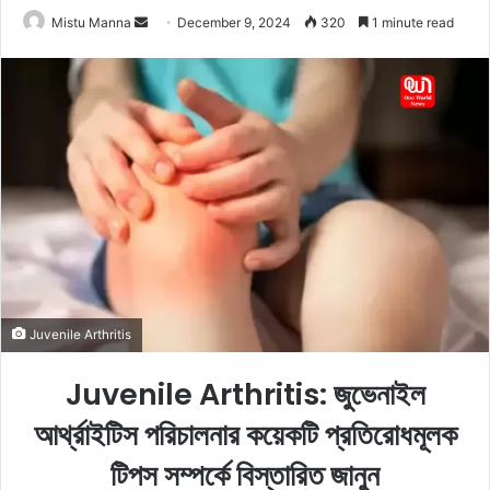
Mistu Manna
S
December 9, 2024
320
1 minute read
e
n
d
a
n
e
m
a
i
l
Juvenile Arthritis
Juvenile Arthritis: জুভেনাইল
আর্থ্রাইটিস পরিচালনার কয়েকটি প্রতিরোধমূলক
টিপস সম্পর্কে বিস্তারিত জানুন