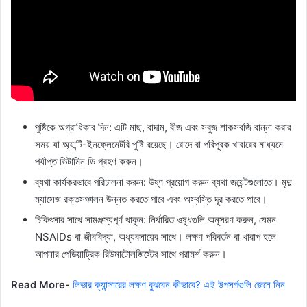
পুষ্টিকে অগ্রাধিকার দিন: এটি মাছ, বাদাম, বীজ এবং সবুজ শাকসবজি রান্না করার
সময় যা অ্যান্টি-ইনফ্লেমেটরি পুষ্টি রয়েছে। রোদে বা পরিপূরক খাবারের মাধ্যমে
পর্যাপ্ত ভিটামিন ডি গ্রহণ করুন।
ব্যথা কার্যকরভাবে পরিচালনা করুন: উষ্ণ প্রয়োগ করুন ব্যথা জয়েন্টগুলোতে। মৃদু
ম্যাসেজ রক্তসঞ্চালন উন্নত করতে পারে এবং অস্বস্তি দূর করতে পারে।
চিকিৎসার সাথে সামঞ্জস্যপূর্ণ থাকুন: নির্ধারিত ওষুধগুলি অনুসরণ করুন, যেমন
NSAIDs বা জীববিদ্যা, অধ্যবসায়ের সাথে। লক্ষণ পরিবর্তন বা খারাপ হলে
আপনার পেডিয়াট্রিক রিউমাটোলজিস্টের সাথে পরামর্শ করুন।
Read More-
লিভার ক্যান্সারের লক্ষণ বুঝবেন কীভাবে? এই উপসর্গগুলি জেনে নিন