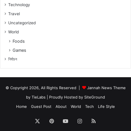
Technology
Travel
Uncategorized
World
Foods
Games
নিৰ্বাচন
© Copyright 2026, All Rights Reserved |
Jannah News Theme
by TieLabs
| Proudly Hosted by
SiteGround
Home
Guest Post
About
World
Tech
Life Style
X
Pinterest
YouTube
Instagram
RSS