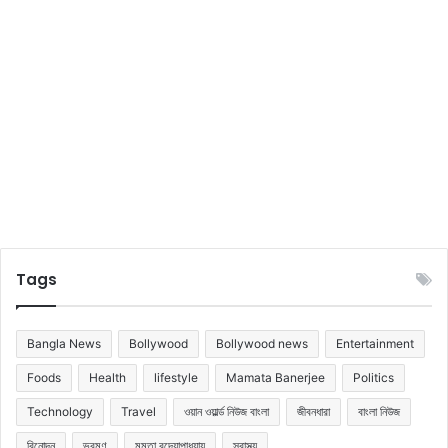
শে
ক
ত
টা
কা
আ
য়
হ
ল
?
Tags
Bangla News
Bollywood
Bollywood news
Entertainment
Foods
Health
lifestyle
Mamata Banerjee
Politics
Technology
Travel
ওয়ান ওয়ার্ল্ড নিউজ বাংলা
জীবনধারা
বাংলা নিউজ
বিনোদন
ভ্রমণ
মমতা বন্দ্যোপাধ্যায়
স্বাস্থ্য