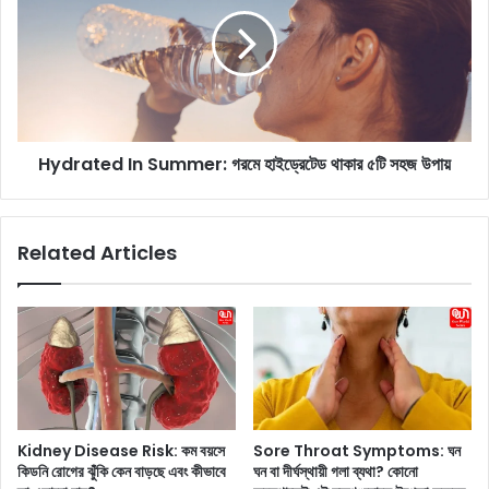
d
n
r
t
a
s
t
:
e
উ
d
জ্জ্ব
I
ল
Hydrated In Summer: গরমে হাইড্রেটেড থাকার ৫টি সহজ উপায়
n
ত্ব
S
ক
u
এ
m
Related Articles
বং
m
চু
e
লে
r
র
:
জ
গ
ন্য
র
আ
মে
প
হা
না
ই
Kidney Disease Risk: কম বয়সে
Sore Throat Symptoms: ঘন
র
ড্রে
কিডনি রোগের ঝুঁকি কেন বাড়ছে এবং কীভাবে
ঘন বা দীর্ঘস্থায়ী গলা ব্যথা? কোনো
দৈ
টে