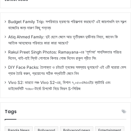
Budget Family Trip: সপরিবারে ভ্রমণের পরিকল্পনা করছেন? এই জায়গাগুলি হল স্বল্প
বাজেটের জন্য দারুণ কিছু গন্তব্য
Atiq Ahmed Family: দুই ছেলে জেলে আর তৃতীয়জন দুর্ঘটনায় নিহত, জানেন কি
আতিক আহমেদের পরিবারে কারা কারা আছেন?
Rakul Preet Singh Photos: Ramayana-এর ‘শূর্পণখা’ সাহসিকতার পরিচয়
দিলেন, থাই-হাই স্লিট পোশাকে কিলার পোজ দিলেন রাকুল প্রীত সিং
DIY Face Packs: তৈলাক্ত ও চটচটে ত্বকের সমস্যায় ভুগছেন? এই ৩টি ঘরোয়া ফেস
প্যাক তৈরি করুন, প্রয়োগের সঠিক পদ্ধতিটি জেনে নিন
Vivo S2: ভারতে লঞ্চ Vivo S2-এর, বিশাল ৭,০৫০এমএএইচ ব্যাটারি এবং
ডাইমেনসিটি ৭৩৬০-টার্বো চিপসেট নিয়ে ফিরল S-সিরিজ
Tags
Bangla News
Bollywood
Bollywood news
Entertainment