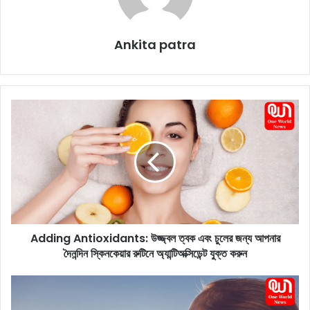
Ankita patra
A
d
d
i
n
g
A
n
t
Adding Antioxidants: উজ্জ্বল ত্বক এবং চুলের জন্য আপনার
i
দৈনন্দিন স্কিনকেয়ার রুটিনে অ্যান্টিঅক্সিডেন্ট যুক্ত করুন
o
x
i
H
d
y
a