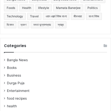
Foods
Health
lifestyle
Mamata Banerjee
Politics
Technology
Travel
ওয়ান ওয়ার্ল্ড নিউজ বাংলা
জীবনধারা
বাংলা নিউজ
বিনোদন
ভ্রমণ
মমতা বন্দ্যোপাধ্যায়
স্বাস্থ্য
Categories
Bangla News
Books
Business
Durga Puja
Entertainment
food recipes
health