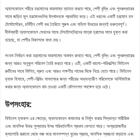
অ্যালকোহল শরীরে হরমোনের ভারসাম্য ব্যাহত করতে পারে, পেশী বৃদ্ধি এবং পুনরুদ্ধারের
সাথে জড়িত মূল হরমোনগুলির উৎপাদনকে প্রভাবিত করে। এই ধরনের একটি হরমোন হল
টেস্টোস্টেরন, চর্বিহীন পেশী ভর তৈরিতে পুরুষ এবং মহিলা উভয়ের জন্যই গুরুত্বপূর্ণ।
দীর্ঘস্থায়ী অ্যালকোহল সেবনের সাথে টেসটোসটেরনের মাত্রা হ্রাসের সাথে যুক্ত করা
হয়েছে, যা পেশীর বিকাশকে বাধা দেয়।
সংযম নির্বাচন করা হরমোনের ভারসাম্যে অবদান রাখতে পারে, পেশী বৃদ্ধি এবং পুনরুদ্ধারের
জন্য আরও অনুকূল পরিবেশ তৈরি করতে পারে। এটি, একটি ভালো-পরিকল্পিত ফিটনেস
রুটিনের সাথে মিলিত, দ্রুত এবং আরও লক্ষণীয় লাভের দিকে নিয়ে যেতে পারে। ফিটনেস
হ্যাক হিসাবে, পেশী-বিল্ডিং সাফল্যের জন্য শরীরের অভ্যন্তরীণ পরিবেশকে অপ্টিমাইজ
করার জন্য অ্যালকোহল বাদ দেওয়া একটি কৌশলগত পদক্ষেপ হয়ে ওঠে।
উপসংহার:
ফিটনেস হ্যাকস এর ক্ষেত্রে, অ্যালকোহল কমানোর বা নির্মূল করার সিদ্ধান্ত শারীরিক
এবং মানসিক উভয় সুস্থতার উপর পরিবর্তনশীল প্রভাব ফেলতে পারে। অপ্রয়োজনীয়
ক্যালোরি ঝরানো থেকে শুরু করে মানসম্পন্ন ঘুমের প্রচার, মানসিক স্বচ্ছতা বাড়ানো এবং