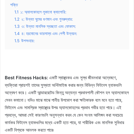
শক্তি
1.1
১: অ্যালকোহলে লুকানো ক্যালোরি:
1.2
২: উন্নত ঘুমের গুণমান এবং পুনরুদ্ধার:
1.3
৩: উন্নত মানসিক স্বচ্ছতা এবং ফোকাস:
1.4
৪: হরমোনের ভারসাম্য এবং পেশী উন্নয়ন:
1.5
উপসংহার:
Best Fitness Hacks:
একটি স্বাস্থ্যকর এবং সুস্থ জীবনধারা অন্বেষণে,
ব্যক্তিরা প্রায়শই তাদের সুস্থতা অপ্টিমাইজ করার জন্য বিভিন্ন ফিটনেস হ্যাকগুলি
অন্বেষণ করে। একটি আন্ডাররেটেড কিন্তু অত্যন্ত প্রভাবশালী কৌশল হল অ্যালকোহল
সেবন কমানো। যদিও মাঝে মাঝে পানীয় উপভোগ করা ক্ষতিকারক বলে মনে হতে পারে,
ফিটনেস এবং সামগ্রিক স্বাস্থ্যের উপর অ্যালকোহলের প্রভাব গভীর হতে পারে। এই
প্রবন্ধে, আমরা সেই কারণগুলি অনুসন্ধান করব যে কেন সংযম আলিঙ্গন করা সবচেয়ে
কার্যকর ফিটনেস হ্যাকগুলির মধ্যে একটি হতে পারে, যা শারীরিক এবং মানসিক সুবিধার
একটি বিশ্বকে আনলক করতে পারে৷