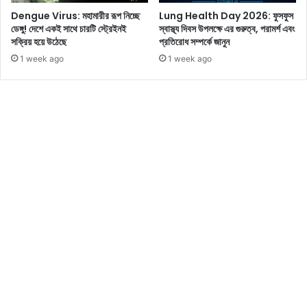
রু
Dengue Virus: মহামারীর রূপ নিচ্ছে
Lung Health Day 2026: ফুসফুস
ন
ডেঙ্গু! দেশে একই সাথে চারটি স্ট্রেইনই
স্বাস্থ্য দিবস উপলক্ষে এর গুরুত্ব, পরামর্শ এবং
সক্রিয় হয়ে উঠেছে
প্রতিরোধ সম্পর্কে জানুন
1 week ago
1 week ago