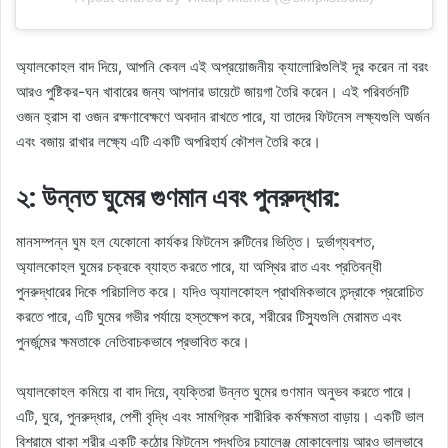
অ্যালকোহল বাদ দিয়ে, আপনি কেবল এই অপ্রয়োজনীয় ক্যালোরিগুলিই দূর করেন না বরং
আরও পুষ্টিকর-ঘন খাবারের জন্য আপনার ডায়েটে জায়গা তৈরি করেন। এই পরিবর্তনটি
ওজন হ্রাস বা ওজন রক্ষণাবেক্ষণে অবদান রাখতে পারে, যা তাদের ফিটনেস লক্ষ্যগুলি অর্জন
এবং বজায় রাখার লক্ষ্যে এটি একটি অপরিহার্য কৌশল তৈরি করে।
২: উন্নত ঘুমের গুণমান এবং পুনরুদ্ধার:
মানসম্পন্ন ঘুম হল যেকোনো কার্যকর ফিটনেস রুটিনের ভিত্তি। দুর্ভাগ্যবশত,
অ্যালকোহল ঘুমের চক্রকে ব্যাহত করতে পারে, যা অস্থির রাত এবং প্রতিবন্ধী
পুনরুদ্ধারের দিকে পরিচালিত করে। যদিও অ্যালকোহল প্রাথমিকভাবে তন্দ্রাকে প্ররোচিত
করতে পারে, এটি ঘুমের গভীর পর্যায়ে হস্তক্ষেপ করে, শরীরের টিস্যুগুলি মেরামত এবং
পুনর্জন্মের ক্ষমতাকে নেতিবাচকভাবে প্রভাবিত করে।
অ্যালকোহল কমিয়ে বা বাদ দিয়ে, ব্যক্তিরা উন্নত ঘুমের গুণমান অনুভব করতে পারে।
এটি, ঘুরে, পুনরুদ্ধার, পেশী বৃদ্ধি এবং সামগ্রিক শারীরিক কর্মক্ষমতা বাড়ায়। একটি ভাল
বিশ্রামে থাকা শরীর একটি কঠোর ফিটনেস পদ্ধতির চ্যালেঞ্জ মোকাবেলায় আরও ভালভাবে