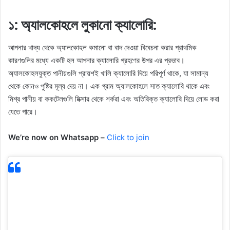
১: অ্যালকোহলে লুকানো ক্যালোরি:
আপনার খাদ্য থেকে অ্যালকোহল কমানো বা বাদ দেওয়া বিবেচনা করার প্রাথমিক
কারণগুলির মধ্যে একটি হল আপনার ক্যালোরি গ্রহণের উপর এর প্রভাব।
অ্যালকোহলযুক্ত পানীয়গুলি প্রায়শই খালি ক্যালোরি দিয়ে পরিপূর্ণ থাকে, যা সামান্য
থেকে কোনও পুষ্টির মূল্য দেয় না। এক গ্রাম অ্যালকোহলে সাত ক্যালোরি থাকে এবং
মিশ্র পানীয় বা ককটেলগুলি মিক্সার থেকে শর্করা এবং অতিরিক্ত ক্যালোরি দিয়ে লোড করা
যেতে পারে।
We’re now on Whatsapp –
Click to join