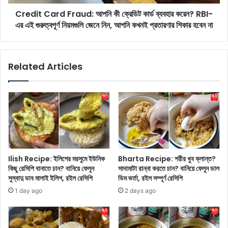
:
r
কি
Credit Card Fraud: আপনি কী ক্রেডিট কার্ড ব্যবহার করেন? RBI-
d
ভা
এর এই গুরুত্বপূর্ণ নিয়মগুলি জেনে নিন, আপনি কখনই প্রতারণার শিকার হবেন না
F
বে
r
T
a
i
u
Related Articles
k
d
T
:
o
আ
k
প
এ
নি
র
কী
ট্রে
ক্রে
ন্ডিং
ডি
কু
ট
Ilish Recipe: ইলিশের মরসুমে ইউনিক
Bharta Recipe: শরীর খুব ক্লান্ত?
কি
কা
কিছু রেসিপি বানাতে চান? বানিয়ে ফেলুন
সাদামাটা রান্না করতে চান? বানিয়ে ফেলুন ডাল
ক্রি
র্ড
সুস্বাদু ডাব মালাই ইলিশ, রইল রেসিপি
ডিম ভর্তা, রইল সম্পূর্ণ রেসিপি
সে
ব্য
1 day ago
2 days ago
ন্ট
ব
রে
হা
সি
র
পি
ক