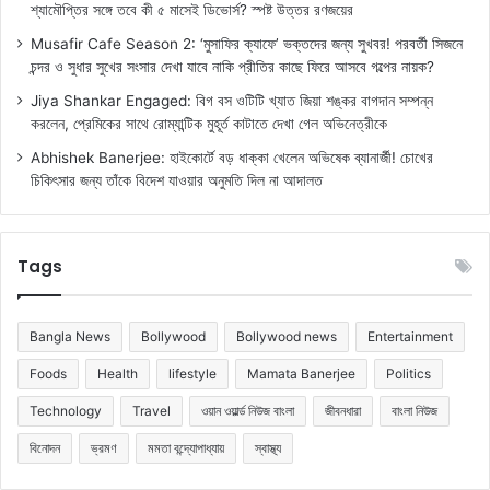
শ্যামৌপ্তির সঙ্গে তবে কী ৫ মাসেই ডিভোর্স? স্পষ্ট উত্তর রণজয়ের
Musafir Cafe Season 2: ‘মুসাফির ক্যাফে’ ভক্তদের জন্য সুখবর! পরবর্তী সিজনে
চন্দর ও সুধার সুখের সংসার দেখা যাবে নাকি প্রীতির কাছে ফিরে আসবে গল্পের নায়ক?
Jiya Shankar Engaged: বিগ বস ওটিটি খ্যাত জিয়া শঙ্কর বাগদান সম্পন্ন
করলেন, প্রেমিকের সাথে রোম্যান্টিক মুহূর্ত কাটাতে দেখা গেল অভিনেত্রীকে
Abhishek Banerjee: হাইকোর্টে বড় ধাক্কা খেলেন অভিষেক ব্যানার্জী! চোখের
চিকিৎসার জন্য তাঁকে বিদেশ যাওয়ার অনুমতি দিল না আদালত
Tags
Bangla News
Bollywood
Bollywood news
Entertainment
Foods
Health
lifestyle
Mamata Banerjee
Politics
Technology
Travel
ওয়ান ওয়ার্ল্ড নিউজ বাংলা
জীবনধারা
বাংলা নিউজ
বিনোদন
ভ্রমণ
মমতা বন্দ্যোপাধ্যায়
স্বাস্থ্য