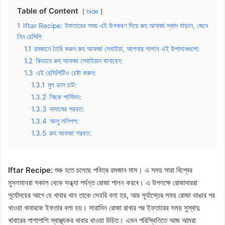
Table of Content
hide
1
Iftar Recipe: ইফতারের সময় এই উপকরণ দিয়ে রুহ আফজা স্বাদ বাড়ান, জেনে
নিন রেসিপি
1.1
রমজানে তৈরি করুন রুহ আফজা সেবাইয়া, আপনার লাগবে এই উপাদানগুলো:
1.2
কিভাবে রুহ আফজা সেবাইয়ান বানাবেন:
1.3
এই রেসিপিটিও চেষ্টা করুন:
1.3.1
মুগ ডাল চাট:
1.3.2
নিছক পার্সিমন:
1.3.3
বাদামের শরবত:
1.3.4
আলু ললিপপ:
1.3.5
রুহ আফজা শরবত:
Iftar Recipe:
শুরু হতে চলেছে পবিত্র রমজান মাস। এ সময় সারা বিশ্বের
মুসলমানরা সকাল থেকে সন্ধ্যা পর্যন্ত রোজা পালন করবে। এ উপলক্ষে রোজাদাররা
সূর্যোদয়ের আগে যে খাবার খান তাকে সেহরি বলা হয়, আর সূর্যাস্তের সময় রোজা ভাঙার পর
খাওয়া খাবারকে ইফতার বলা হয়। সারাদিন রোজা রাখার পর ইফতারের সময় সুস্বাদু
খাবারের পাশাপাশি স্বাস্থ্যকর খাবার খাওয়া উচিত। এমন পরিস্থিতিতে আজ আমরা