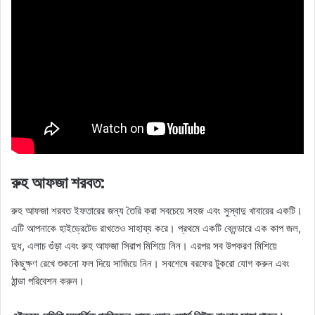
রুহ আফজা শরবত:
রুহ আফজা শরবত ইফতারের জন্য তৈরি করা সবচেয়ে সহজ এবং সুস্বাদু খাবারের একটি।
এটি আপনাকে হাইড্রেটেড রাখতেও সাহায্য করে। প্রথমে একটি ব্লেন্ডারে এক কাপ জল,
দুধ, এলাচ গুঁড়া এবং রুহ আফজা সিরাপ মিশিয়ে নিন। এরপর সব উপকরণ মিশিয়ে
কিছুক্ষণ রেখে শুকনো ফল দিয়ে সাজিয়ে নিন। সবশেষে বরফের টুকরো যোগ করুন এবং
ঠান্ডা পরিবেশন করুন।