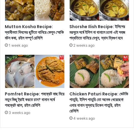
তৈ
রে
রি
ন
ক
?
র
R
Mutton Kosha Recipe:
Shorshe Ilish Recipe: ইলিশের
বে
B
স্বাধীনতা দিবসের ছুটিতে বানিয়ে ফেলুন স্মোকি
মরসুমে সর্ষে ইলিশ না বানালে চলে! এই সহজ
ন
I
মটন কষা, রইল সম্পূর্ণ রেসিপি
পদ্ধতিতে বানিয়ে দেখুন, স্বাদ দ্বিগুণ হবে
জে
-
1 week ago
2 weeks ago
নে
এ
নি
র
ন
এ
ই
গু
রু
ত্ব
Pomfret Recipe: পমফ্রেট মাছ দিয়ে
Chicken Paturi Recipe: ভেটকি
পূ
নতুন কিছু ট্রাই করতে চান? বানান সর্ষে
পাতুরি, ইলিশ পাতুরি তো অনেক খেয়েছেন!
র্ণ
পমফ্রেট ঝাল, রইল রেসিপি
এবার বানান সুস্বাদু চিকেন পাতুরি, রইল
নি
রেসিপি
য়
3 weeks ago
4 weeks ago
ম
গু
লি