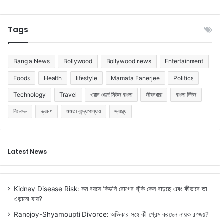
বে
ন
না
Tags
Bangla News
Bollywood
Bollywood news
Entertainment
Foods
Health
lifestyle
Mamata Banerjee
Politics
Technology
Travel
ওয়ান ওয়ার্ল্ড নিউজ বাংলা
জীবনধারা
বাংলা নিউজ
বিনোদন
ভ্রমণ
মমতা বন্দ্যোপাধ্যায়
স্বাস্থ্য
Latest News
Kidney Disease Risk: কম বয়সে কিডনি রোগের ঝুঁকি কেন বাড়ছে এবং কীভাবে তা
এড়ানো যায়?
Ranojoy-Shyamoupti Divorce: অভিকার সঙ্গে কী প্রেম করছেন নায়ক রণজয়?