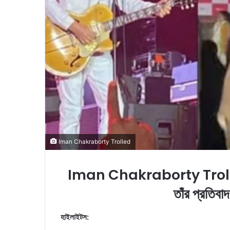
i
l
Iman Chakraborty Trolled
Iman Chakraborty Trolled: ইং
তাঁর প্রতিবা
হাইলাইটস: