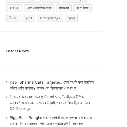
Travel
ওয়ান ওয়ার্ল্ড নিউজ বাংলা
জীবনধারা
বাংলা নিউজ
বিনোদন
ভ্রমণ
মমতা বন্দ্যোপাধ্যায়
স্বাস্থ্য
Latest News
Kapil Sharma Cafe Targeted: কেন টার্গেট করা হয়েছিল
কপিল শর্মার ক্যাফে? সামনে এল বিস্ফোরক এক তথ্য
Dipika Kakar: কেন মুসলিম ধর্ম বেছে নিয়েছিলেন দীপিকা
কক্কর? আসল কারণ শোয়েব ইব্রাহিমের সঙ্গে বিয়ে ছিল না, তবে
কী? বিশদ জানুন
Bigg Boss Bangla: ৩০শে আগস্ট থেকে সম্প্রচার শুরু হতে
চলেছে বিগ বস বাংলার! কারা হচ্ছেন প্রতিযোগী? জেনে নিন