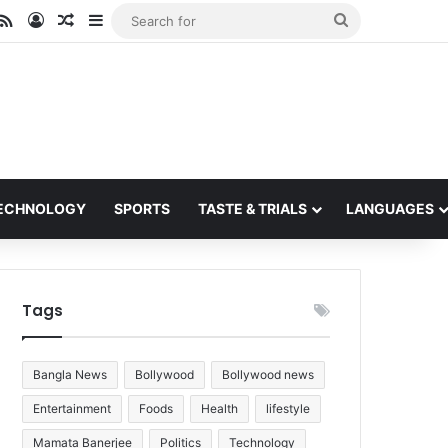
ube
stagram
RSS
Log In
Random Article
Sidebar
Search
for
ECHNOLOGY
SPORTS
TASTE & TRIALS
LANGUAGES
Tags
Bangla News
Bollywood
Bollywood news
Entertainment
Foods
Health
lifestyle
Mamata Banerjee
Politics
Technology