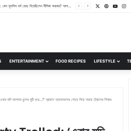
X
Pinterest
YouT
In
Bigg Boss Bangla: ৩০শে আগস্ট থেকে সম্প্রচার শুরু হতে চলেছে বিগ বস বাংলার! কারা হচ্ছেন প্রতিযোগী? জেনে নিন
S
ENTERTAINMENT
FOOD RECIPES
LIFESTYLE
T
দি আপনার চুলের মুঠি ধরে…?’ ব্রায়ান অ্যাডামসের শোয়ে গিয়ে নাচায় ট্রোলের শিকার