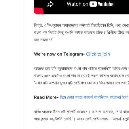
কিন্তু, এদিন ব্র্যায়ন অ্যাডামসের কনসার্টে গিয়েছিলেন তিনি, এবং স
বাংলা গান নিয়েই কিছু বাঙালি কটাক্ষ করেছেন তাঁকে। শিল্পীকে তীব্
শুনে নাচছেন?
We’re now on Telegram-
Click to join
আজকে তবে ইনি ব্র‍্যায়ানকে বাংলা গান গাইতে বলেননি?’ আবার কেউ
বাংলায় এসে একটাও বাংলা গান না গেয়েই পয়সা কামিয়ে আবার চল
‘এবার যদি আপনার চুলের মুঠি কেউ ধরে বের করে দিয়ে আসব বলে তখন
Read More-
হিমে ভেজা শহরে পারফর্ম কানাডিয়ান গায়কের! ‘রক’
যদিও অনেকে ইমনকেই সাপোর্ট করেছেন। অনেকে বলেছেন, ‘সারা রাজ্যে 
অমানুষদের কমেন্টগুলি দেখছি’। আবার কেউ কেউ বলেছেন ‘আশ্চর্য কম