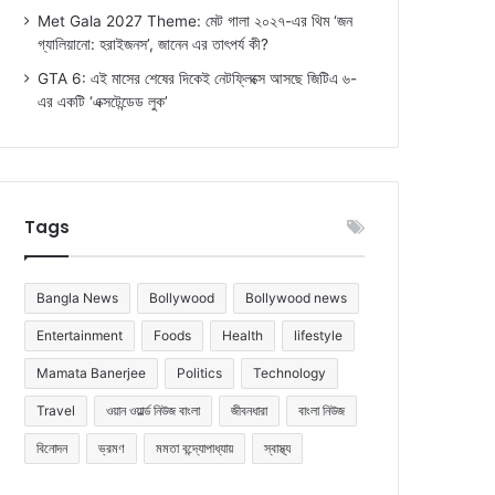
Met Gala 2027 Theme: মেট গালা ২০২৭-এর থিম ‘জন
গ্যালিয়ানো: হরাইজনস’, জানেন এর তাৎপর্য কী?
GTA 6: এই মাসের শেষের দিকেই নেটফ্লিক্সে আসছে জিটিএ ৬-
এর একটি ‘এক্সটেন্ডেড লুক’
Tags
Bangla News
Bollywood
Bollywood news
Entertainment
Foods
Health
lifestyle
Mamata Banerjee
Politics
Technology
Travel
ওয়ান ওয়ার্ল্ড নিউজ বাংলা
জীবনধারা
বাংলা নিউজ
বিনোদন
ভ্রমণ
মমতা বন্দ্যোপাধ্যায়
স্বাস্থ্য