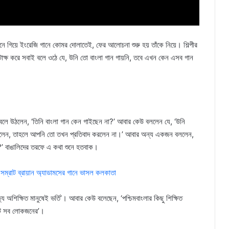
েখানে গিয়ে ইংরেজি গানে কোমর দোলাতেই, ফের আলোচনা শুরু হয় তাঁকে নিয়ে। শিল্পীর
র কটাক্ষ করে সবাই বলে ওঠে যে, উনি তো বাংলা গান গায়নি, তবে এখন কেন এসব গান
 বলে উঠলেন, ‘তিনি বাংলা গান কেন গাইছেন না?’ আবার কেউ বললেন যে, ‘উনি
ে গেলেন, তাহলে আপনি তো তখন প্রতিবাদ করলেন না।’ আবার অন্য একজন বললেন,
?’ বাঙালিদের তরফে এ কথা শুনে হতবাক।
 সম্রাট ব্রায়ান অ্যাডামসের গানে ভাসল কলকাতা
অশিক্ষিত মানুষেই ভর্তি’। আবার কেউ বলেছেন, ‘পশ্চিমবাংলার কিছু শিক্ষিত
েন্ট সব লোকজনের’।