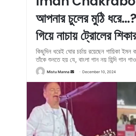
Iman Chakraborty
আপনার চুলের মুঠি ধরে…?’
গিয়ে নাচায় ট্রোলের শিকার
কিছুদিন ধরেই ঘোর চর্চায় রয়েছেন গায়িকা ইমন
তাঁকে শুনতে হয় যে, বাংলা গান নয় হিন্দি গান গ
Mistu Manna
S
December 10, 2024
e
n
d
a
n
e
m
a