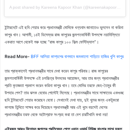
A post shared by Kareena Kapoor Khan (@kareenakapoorkhan)
ইন্টারনেটে এই ছবি শেয়ার করে প্রধানমন্ত্রী মোদিকে ধন্যবাদ জানাতেও ভুললেন না করিনা
কাপুর খান। আগামী, ১৪ই ডিসেম্বর রাজ কাপুরের জন্মশতবার্ষিকী উপলক্ষে নয়াদিল্লিতে
একরাত আগে থেকেই শুরু হচ্ছে “রাজ কাপুর ১০০ ফিল্ম ফেস্টিভ্যাল”।
Read More-
BFF আলিয়া কাশ্যপের বাগদানে জমকালো শাড়িতে হাজির খুশি কাপুর
তার প্রাক্কালেই প্রধানমন্ত্রীর সাথে দেখা করেন কাপুর পরিবার। রাজ কাপুরের
জন্মশতবার্ষিকী উপলক্ষে এই চলচ্চিত্র উৎসবের আয়োজন, আর তার জন্য প্রধানমন্ত্রীর
প্রতি কৃতজ্ঞতা প্রকাশ করেন করিনা কাপুর খান। তবে মোদির তরফে জেহ-তৈমুর কী
উপহার পেল? তার ঝলক বেবোর পোস্টেই মিলেছে। প্রধানমন্ত্রীর সাথে সাক্ষাতের একগুচ্ছ
ছবি ইন্টারনেটে শেয়ার করেছেন বেবো। সেখানেই দেখা যায়, দুই খুদের জন্য একটুকরো
কাগজে হিন্দিতে সাক্ষর করে দিয়েছেন প্রধানমন্ত্রী আর এই খুদে বয়সেই দেশের
প্রধানমন্ত্রীর তরফ থেকে অটোগ্রাফ সংগ্রহ করা তা বেশ চারটিখানি কথা নয়!
এইরকম আরও বিনোদন জগতের প্রতিবেদন পেতে ওয়ান ওয়ার্ল্ড নিউজ বাংলার সাথে যুক্ত