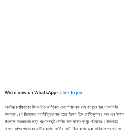
We’re now on WhatsApp-
Click to join
ভারতীয় চলচ্চিত্রের কিংবদন্তি অভিনেতা এবং পরিচালক রাজ কাপুরের জন্ম শতবার্ষিকী
উপলক্ষে ১৪ই ডিসেম্বর নয়াদিল্লিতে শুরু হচ্ছে বিশেষ ফিল্ম ফেস্টিভ্যাল। আর এই উৎসব
উপলক্ষে আমন্ত্রণের জন্য প্রধানমন্ত্রী মোদির সঙ্গে সাক্ষাৎ কাপুর পরিবারের। উপস্থিত
ছিলেন কাপুর পরিবারের রণবীর কাপুর, আলিয়া ভাট, নীতু কাপুর এবং করিনা কাপুর খান ও