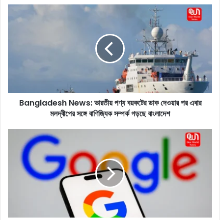
ok
B
a
n
g
l
a
d
e
s
Bangladesh News: ভারতীয় পণ্য বয়কটের ডাক দেওয়ার পর এবার
h
মলদ্বীপের সঙ্গে বাণিজ্যিক সম্পর্ক গড়ছে বাংলাদেশ
N
e
w
G
s
o
:
o
ভা
g
র
l
তী
e
য়
Y
প
e
ণ্য
a