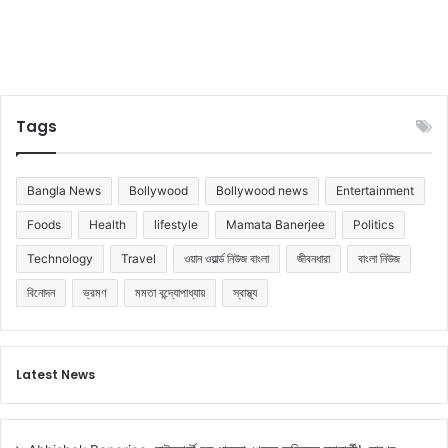
o
o
g
l
e
সা
Tags
র্চ
ক
রে
Bangla News
Bollywood
Bollywood news
Entertainment
ছে
ন
Foods
Health
lifestyle
Mamata Banerjee
Politics
Technology
Travel
ওয়ান ওয়ার্ল্ড নিউজ বাংলা
জীবনধারা
বাংলা নিউজ
বিনোদন
ভ্রমণ
মমতা বন্দ্যোপাধ্যায়
স্বাস্থ্য
Latest News