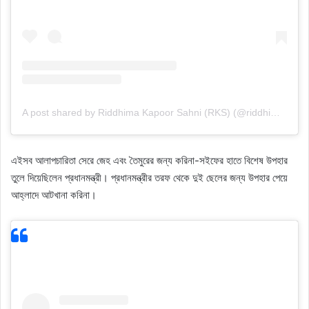
A post shared by Riddhima Kapoor Sahni (RKS) (@riddhimakapoorsahniofficial)
এইসব আলাপচারিতা সেরে জেহ এবং তৈমুরের জন্য করিনা-সইফের হাতে বিশেষ উপহার
তুলে দিয়েছিলেন প্রধানমন্ত্রী। প্রধানমন্ত্রীর তরফ থেকে দুই ছেলের জন্য উপহার পেয়ে
আহ্লাদে আটখানা করিনা।