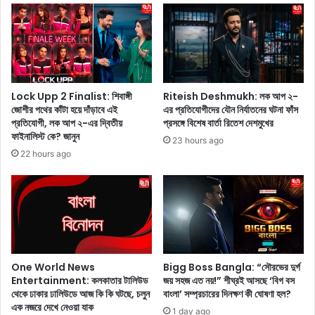
স
রু
ঙ্গে
ক
বা
রে
ণি
আ
জ্যি
ই
ক
ফো
স
ন
Lock Upp 2 Finalist: শিবাঙ্গী
Riteish Deshmukh: লক আপ ২-
ম্প
জোশীর পথের কাঁটা হয়ে দাঁড়াবে এই
এর প্রতিযোগীদের যৌন নির্যাতনের ঘটনা ফাঁস
১
প্রতিযোগী, লক আপ ২-এর দ্বিতীয়
প্রসঙ্গে বিশেষ বার্তা রিতেশ দেশমুখের
র্ক
৬
ফাইনালিস্ট কে? জানুন
গ
,
23 hours ago
ড়
২
22 hours ago
ছে
০
বাং
২
লা
৪
দে
সা
শ
লে
এ
ই
One World News
Bigg Boss Bangla: “সৌরভের দুর্গ
গু
Entertainment: কলকাতার টালিউড
জয় সহজ এত নয়!” শীঘ্রই আসছে ‘বিগ বস
লি
থেকে ঢাকার ঢালিউডে আজ কি কি ঘটছে, চলুন
বাংলা’ সম্প্রচারের দিনক্ষণ কী ঘোষণা হল?
ভা
এক নজরে দেখে নেওয়া যাক
1 day ago
র