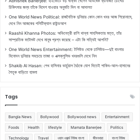
Abhishek Banerjee: হাইকোর্টে বড় ধাক্কা খেলেন অভিষেক ব্যানার্জী! চোখের
চিকিৎসার জন্য তাঁকে বিদেশ যাওয়ার অনুমতি দিল না আদালত
One World News Political: রাজনৈতিক দুনিয়ার কোন কোন খবর আজ শিরোনামে,
দেখে নিন আজকের পলিটিক্যাল রাউন্ডআপ
Raashii Khanna Photos: অভিনেত্রী রাশি খান্না সাহসিকতায় মত্ত, তাঁর
সাম্প্রতিক ফটোশুট দেখে মানুষ প্রশ্ন করেছে – এটা কি সত্যিই আপনি?
One World News Entertainment: টলিউড থেকে ঢালিউড—দুই বাংলার
বিনোদন দুনিয়ার সবচেয়ে তাজা ও এক্সক্লুসিভ খবরগুলি দেখে নিন
Shakib Al Hasan: শেখ হাসিনার ভার্চুয়াল বৈঠকে যোগ দিতেই শাকিব-আল-হাসানের
পৈতৃক বাড়িতে হামলা
Tags
Bangla News
Bollywood
Bollywood news
Entertainment
Foods
Health
lifestyle
Mamata Banerjee
Politics
Technology
Travel
ওয়ান ওয়ার্ল্ড নিউজ বাংলা
জীবনধারা
বাংলা নিউজ