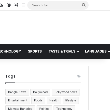
ube
stagram
RSS
Log In
Random Article
Sidebar
Search
for
ECHNOLOGY
SPORTS
TASTE & TRIALS
LANGUAGES
Tags
Bangla News
Bollywood
Bollywood news
Entertainment
Foods
Health
lifestyle
Mamata Banerjee
Politics
Technology