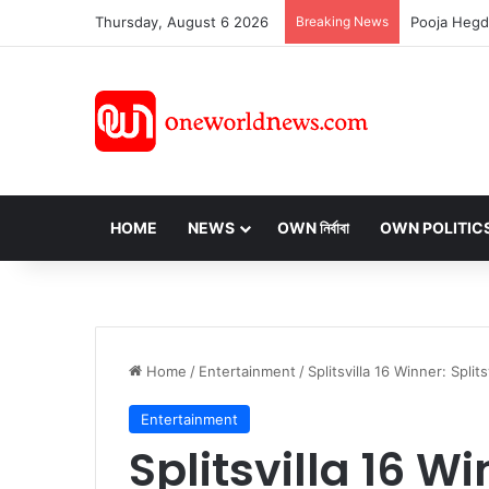
Thursday, August 6 2026
Breaking News
HOME
NEWS
OWN নির্বাবা
OWN POLITIC
Home
/
Entertainment
/
Splitsvilla 16 Winner: Splitsvilla
Entertainment
Splitsvilla 16 Wi