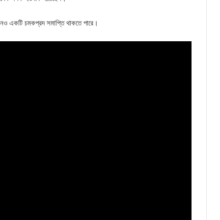
খনও একটি চমকপ্রদ সমাপ্তি থাকতে পারে।