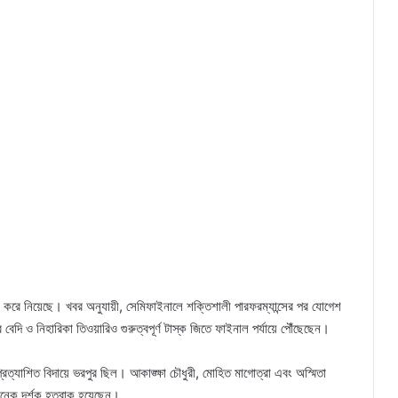
য়গা করে নিয়েছে। খবর অনুযায়ী, সেমিফাইনালে শক্তিশালী পারফরম্যান্সের পর যোগেশ
েদি ও নিহারিকা তিওয়ারিও গুরুত্বপূর্ণ টাস্ক জিতে ফাইনাল পর্যায়ে পৌঁছেছেন।
রত্যাশিত বিদায়ে ভরপুর ছিল। আকাঙ্ক্ষা চৌধুরী, মোহিত মাগোত্রা এবং অস্মিতা
অনেক দর্শক হতবাক হয়েছেন।