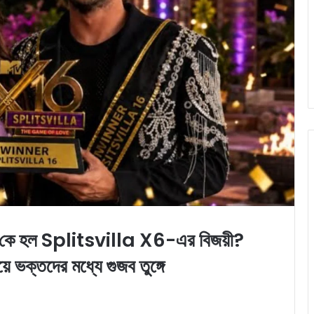
কে হল Splitsvilla X6-এর বিজয়ী?
ে ভক্তদের মধ্যে গুজব তুঙ্গে