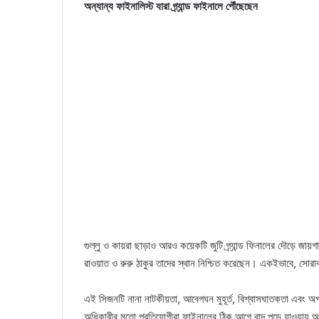
অন্যান্য ফাইনালিস্ট যারা গ্র্যান্ড ফাইনালে পৌঁছেছেন
গুল্লু ও কায়রা ছাড়াও আরও কয়েকটি জুটি গ্র্যান্ড ফিনালের দৌড়ে জা
রাওয়াত ও রুরু ঠাকুর তাদের স্থান নিশ্চিত করেছেন। একইভাবে, সোরাব ব
এই সিজনটি নানা নাটকীয়তা, আবেগঘন মুহূর্ত, বিশ্বাসঘাতকতা এবং অপ্
অধিকারীর মতো প্রতিযোগীরা ফাইনালের ঠিক আগে বাদ পড়ে যাওয়ায় 