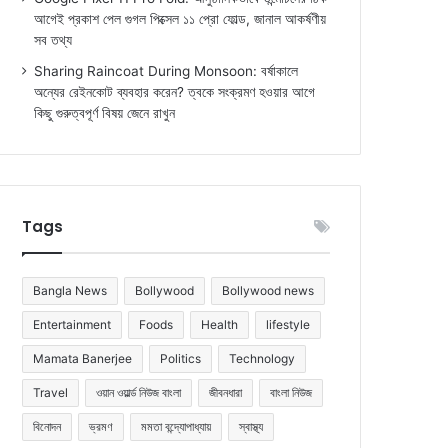
আগেই প্রকাশ পেল গুগল পিক্সেল ১১ প্রো ফোল্ড, জানাল আকর্ষণীয়
সব তথ্য
Sharing Raincoat During Monsoon: বর্ষাকালে
অন্যের রেইনকোট ব্যবহার করেন? ত্বকে সংক্রমণ হওয়ার আগে
কিছু গুরুত্বপূর্ণ বিষয় জেনে রাখুন
Tags
Bangla News
Bollywood
Bollywood news
Entertainment
Foods
Health
lifestyle
Mamata Banerjee
Politics
Technology
Travel
ওয়ান ওয়ার্ল্ড নিউজ বাংলা
জীবনধারা
বাংলা নিউজ
বিনোদন
ভ্রমণ
মমতা বন্দ্যোপাধ্যায়
স্বাস্থ্য