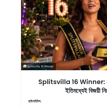
a
i
l
Splitsvilla 16 Winner
Splitsvilla 16 Winner: 
ইতিমধ্যেই বিজয়ী নিয়
হাইলাইটস: