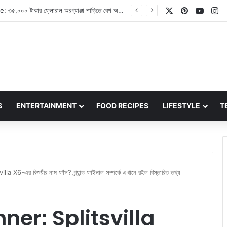
X
Pinterest
YouT
In
Pushkar Camel Fair 2026: আপনি কী জানেন পুষ্কর উট মেলা কী? না জানলে এখনই জেনে নিন
S
ENTERTAINMENT
FOOD RECIPES
LIFESTYLE
T
 X6-এর বিজয়ীর নাম ফাঁস? গ্র্যান্ড ফাইনাল সম্পর্কে এখানে রইল বিস্তারিত তথ্য
nner: Splitsvilla