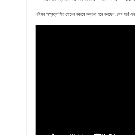
এইসব অপ্রত্যাশিত মোড়ের কারণে ভক্তরা মনে করছেন, শেষ পর্বে এ