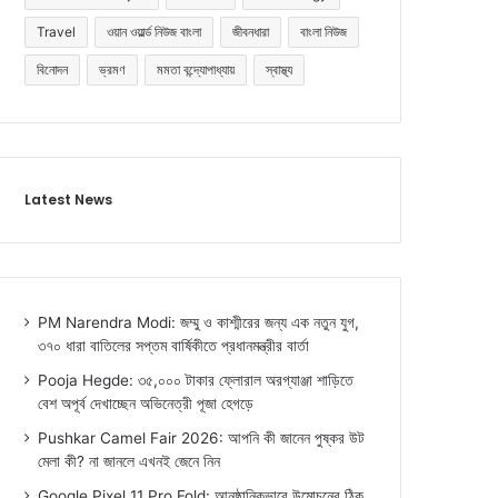
Travel
ওয়ান ওয়ার্ল্ড নিউজ বাংলা
জীবনধারা
বাংলা নিউজ
বিনোদন
ভ্রমণ
মমতা বন্দ্যোপাধ্যায়
স্বাস্থ্য
Latest News
PM Narendra Modi: জম্মু ও কাশ্মীরের জন্য এক নতুন যুগ,
৩৭০ ধারা বাতিলের সপ্তম বার্ষিকীতে প্রধানমন্ত্রীর বার্তা
Pooja Hegde: ৩৫,০০০ টাকার ফ্লোরাল অরগ্যাঞ্জা শাড়িতে
বেশ অপূর্ব দেখাচ্ছেন অভিনেত্রী পূজা হেগড়ে
Pushkar Camel Fair 2026: আপনি কী জানেন পুষ্কর উট
মেলা কী? না জানলে এখনই জেনে নিন
Google Pixel 11 Pro Fold: আনুষ্ঠানিকভাবে উন্মোচনের ঠিক