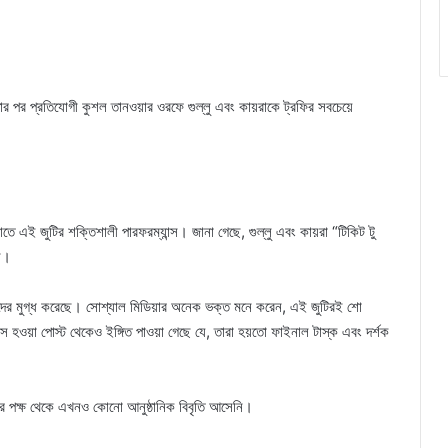
েতার পর প্রতিযোগী কুশল তানওয়ার ওরফে গুল্লু এবং কায়রাকে ট্রফির সবচেয়ে
তে এই জুটির শক্তিশালী পারফরম্যান্স। জানা গেছে, গুল্লু এবং কায়রা “টিকিট টু
েন।
শকদের মুগ্ধ করেছে। সোশ্যাল মিডিয়ার অনেক ভক্ত মনে করেন, এই জুটিরই শো
হওয়া পোস্ট থেকেও ইঙ্গিত পাওয়া গেছে যে, তারা হয়তো ফাইনাল টাস্ক এবং দর্শক
তাদের পক্ষ থেকে এখনও কোনো আনুষ্ঠানিক বিবৃতি আসেনি।