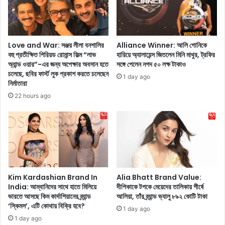
রো
র
গ
টি
গু
জ
লি
ন্মা
র
ষ্ট
Love and War: সঞ্জয় লীলা বনশালির
Alliance Winner: আলি গোনিকে
ফাঁ
বহু প্রতীক্ষিত পিরিয়ড রোমান্স ফিল্ম “লাভ
হারিয়ে অ্যালায়েন্স জিতলেন মিনি মাথুর, ট্রফির
মী
অ্যান্ড ওয়ার”-এর জন্য অপেক্ষার অবসান হতে
সঙ্গে পেলেন নগদ ৫০ লক্ষ টাকাও
দ
উ
চলেছে, ছবির ফার্স্ট লুক প্রকাশ করতে চলেছেন
চ
দ
1 day ago
নির্মাতারা
ও
যা
ড়া
22 hours ago
প
হ
নে
চ্ছে
র
!
জ
ন্য
এ
ক
বা
Kim Kardashian Brand In
Alia Bhatt Brand Value:
রে
India: আম্বানিদের সাথে হাতে মিলিয়ে
দীপিকাকে টপকে মেয়েদের তালিকায় শীর্ষে
ই
ভারতে আসছে কিম কার্দাশিয়ানের ব্র্যান্ড
আলিয়া, তাঁর ব্র্যান্ড ভ্যালু ৮৯২ কোটি টাকা
উ
‘স্কিমস’, এটি কোথায় বিক্রি হবে?
1 day ago
প
1 day ago
যু