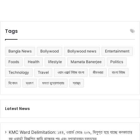
Tags
Bangla News
Bollywood
Bollywood news
Entertainment
Foods
Health
lifestyle
Mamata Banerjee
Politics
Technology
Travel
ওয়ান ওয়ার্ল্ড নিউজ বাংলা
জীবনধারা
বাংলা নিউজ
বিনোদন
ভ্রমণ
মমতা বন্দ্যোপাধ্যায়
স্বাস্থ্য
Latest News
KMC Ward Delimitation: ১৪৪, ওয়ার্ড ভেঙে ২০৯, বিলুপ্ত হয়ে যাচ্ছে কলকাতার
বহু ওয়ার্ড! বিজ্ঞপ্তি জারি রাজ্যের পুর এবং নগরোন্নয়ন দফতরের