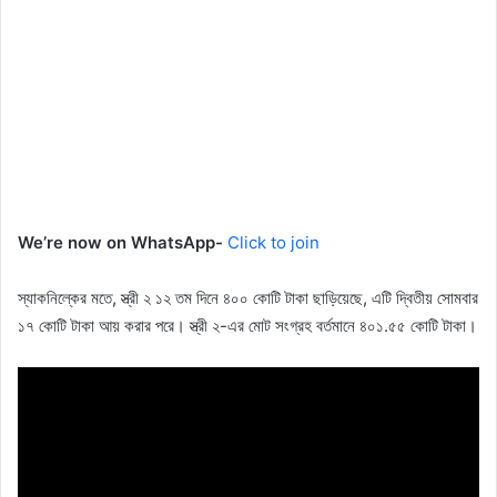
We’re now on WhatsApp-
Click to join
স্যাকনিল্কের মতে, স্ত্রী ২ ১২ তম দিনে ৪০০ কোটি টাকা ছাড়িয়েছে, এটি দ্বিতীয় সোমবার
১৭ কোটি টাকা আয় করার পরে। স্ত্রী ২-এর মোট সংগ্রহ বর্তমানে ৪০১.৫৫ কোটি টাকা।