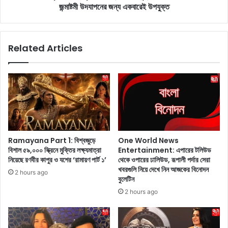
:
জন্মাষ্টমী উদযাপনের জন্য একবারেই উপযুক্ত
c
আ
i
প
p
নি
e
Related Articles
ও
:
কি
এ
রা
ই
তে
দ্রু
ক
ত
ম
এ
ঘু
বং
মো
সু
ন
স্বা
Ramayana Part 1: বিশ্বজুড়ে
One World News
?
দু
বিশাল ৫৯,০০০ স্ক্রিনে মুক্তির লক্ষ্যমাত্রা
Entertainment: এপারের টলিউড
সা
মি
নিয়েছে রণবীর কাপুর ও যশের ‘রামায়ণ পার্ট ১’
থেকে ওপারের ঢালিউড, রূপালী পর্দার সেরা
ব
ষ্টি
খবরগুলি নিয়ে দেখে নিন আজকের বিনোদন
2 hours ago
ধা
জা
বুলেটিন
ন
তী
2 hours ago
!
য়
এ
খা
ই
বা