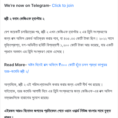
We’re now on Telegram-
Click to join
স্ত্রী ২ বনাম কেজিএফ চ্যাপ্টার ২
বেশ কয়েকটি চলচ্চিত্রের পর, স্ত্রী ২ এখন কেজিএফ চ্যাপ্টার ২ এর হিন্দি সংস্করণের
জন্য বক্স অফিস রেকর্ড অতিক্রম করার পথে, যা ৪৩৫.৩৩ কোটি টাকা ছিল। ২০২২ সালে
মুক্তিপ্রাপ্ত, যশ-অভিনীত ছবিটি বিশ্বব্যাপী ১,২০০ কোটি টাকা আয় করেছে, যার একটি
প্রধান অবদান এর হিন্দি সংস্করণ থেকে এসেছে।
Read More-
অষ্টম দিনেই বক্স অফিসে ₹৩০০ কোটি ছুঁতে চলল শ্রদ্ধা কাপুরের
হরর-কমেডি স্ত্রী ২/
অন্যদিকে, স্ত্রী ২ এই পরিসংখ্যানগুলি কভার করার জন্য একটি দীর্ঘ পথ রয়েছে।
যাইহোক, হরর কমেডি আগামী দিনে এর হিন্দি সংস্করণের জন্য কেজিএফ-এর বক্স অফিস
নম্বরগুলিকে হারানোর সুযোগ রয়েছে৷
এইরকম আরও বিনোদন জগতের প্রতিবেদন পেতে ওয়ান ওয়ার্ল্ড নিউজ বাংলার সাথে যুক্ত
থাকুন।