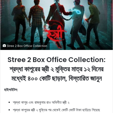
a
n
e
m
a
i
l
Stree 2 Box Office Collection
Stree 2 Box Office Collection:
শ্রদ্ধা কাপুরের স্ত্রী ২ মুক্তির মাত্র ১২ দিনের
মধ্যেই ৪০০ কোটি ছাড়াল, বিস্তারিত জানুন
হাইলাইটস:
শ্রদ্ধা কাপুর এবং রাজকুমার রাও অভিনীত স্ত্রী ২
শ্রদ্ধা কাপুরের স্ত্রী ২ মুক্তির পর থেকেই কোটি কোটি টাকা ছাড়িয়ে গিয়েছে