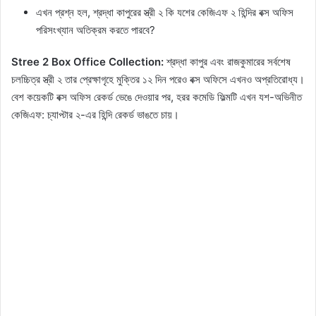
এখন প্রশ্ন হল, শ্রদ্ধা কাপুরের স্ত্রী ২ কি যশের কেজিএফ ২ হিন্দির বক্স অফিস
পরিসংখ্যান অতিক্রম করতে পারবে?
Stree 2 Box Office Collection:
শ্রদ্ধা কাপুর এবং রাজকুমারের সর্বশেষ
চলচ্চিত্র স্ত্রী ২ তার প্রেক্ষাগৃহে মুক্তির ১২ দিন পরেও বক্স অফিসে এখনও অপ্রতিরোধ্য।
বেশ কয়েকটি বক্স অফিস রেকর্ড ভেঙে দেওয়ার পর, হরর কমেডি ফিল্মটি এখন যশ-অভিনীত
কেজিএফ: চ্যাপ্টার ২-এর হিন্দি রেকর্ড ভাঙতে চায়।