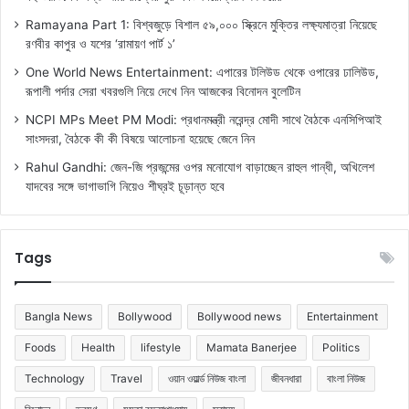
Ramayana Part 1: বিশ্বজুড়ে বিশাল ৫৯,০০০ স্ক্রিনে মুক্তির লক্ষ্যমাত্রা নিয়েছে
রণবীর কাপুর ও যশের ‘রামায়ণ পার্ট ১’
One World News Entertainment: এপারের টলিউড থেকে ওপারের ঢালিউড,
রূপালী পর্দার সেরা খবরগুলি নিয়ে দেখে নিন আজকের বিনোদন বুলেটিন
NCPI MPs Meet PM Modi: প্রধানমন্ত্রী নরেন্দ্র মোদী সাথে বৈঠকে এনসিপিআই
সাংসদরা, বৈঠকে কী কী বিষয়ে আলোচনা হয়েছে জেনে নিন
Rahul Gandhi: জেন-জি প্রজন্মের ওপর মনোযোগ বাড়াচ্ছেন রাহুল গান্ধী, অখিলেশ
যাদবের সঙ্গে ভাগাভাগি নিয়েও শীঘ্রই চূড়ান্ত হবে
Tags
Bangla News
Bollywood
Bollywood news
Entertainment
Foods
Health
lifestyle
Mamata Banerjee
Politics
Technology
Travel
ওয়ান ওয়ার্ল্ড নিউজ বাংলা
জীবনধারা
বাংলা নিউজ