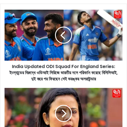
bo
dIn
ok
I
n
d
i
a
U
p
d
a
India Updated ODI Squad For England Series:
t
ইংল্যান্ডের বিরুদ্ধে ওডিআই সিরিজে ভারতীয় দলে পরিবর্তন করেছে বিসিসিআই,
e
d
দুই বছর পর ফিরছেন সেই ভয়ঙ্কর অলরাউন্ডার
O
D
P
I
r
S
a
q
b
u
h
a
a
d
s