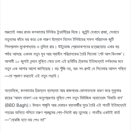
শুরুতেই নজর রাখব কলকাতার টলিউড ইন্ডাস্ট্রির দিকে। কন্টেন্ট যেখানে রাজা, সেখানে
নতুনদের কাঁধে ভর করে এক দারুণ উদ্যোগ নিলেন টলিউডের সফল পরিচালক জুটি
শিবপ্রসাদ মুখোপাধ্যায় ও নন্দিতা রায়। উইন্ডোজ প্রোডাকশনের ছত্রছায়ায় এবার বড়
পর্দায় আসছে একদম নতুন মুখ আর স্বাধীন পরিচালকের তৈরি সিনেমা ‘গেট আপ কিংশুক’।
আগামী ১০ জুলাই নন্দনে মুক্তি পেতে চলা এই ছবিটির ট্রেলার ইতিমধ্যেই দর্শকদের মনে
নতুন এক আশার আলো জাগিয়েছে। বড় পুঁজি নয়, বরং সৎ গল্পই যে সিনেমার আসল শক্তি
—তা প্রমাণ করতেই এই নতুন লড়াই।
অন্যদিকে, কলকাতার চিরন্তন ব্যস্ততা আর রাজপথের কোলাহলকে ধারণ করে সুকুমার
রায়ের ‘আবল তাবল’-এর অনুপ্রেরণায় মুক্তি পেল নতুন মিউজিক অ্যান্থেম ‘বিবাডি বাগ’
(BBD Bagh)। উদয়ন গাঙ্গুলি আর দেবায়ন ব্যানার্জীর সুরে তৈরি এই গানটি ইতিমধ্যেই
শহরের অলিতে গলিতে তরুণ প্রজন্মের প্লে-লিস্টে ঝড় তুলেছে। গানটির একটাই বার্তা
—”ক্রেজি হতে ভয় পেও না!”