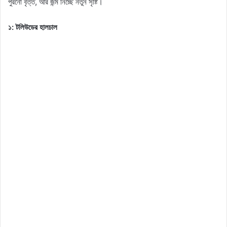
পুরনো বৃত্ত, আর জন্ম নিচ্ছে নতুন সৃষ্টি।
১: টলিউডের হালচাল