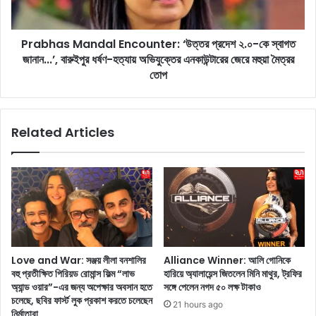
F
M
o
a
r
Prabhas Mandal Encounter: ‘উত্তর প্রদেশ ২.০-কে স্বাগত
n
E
জানান...’, বারুইপুর ধর্ষণ-হত্যায় অভিযুক্তের এনকাউন্টারের জেরে মহুয়া মৈত্রর
d
n
a
তোপ
g
l
l
E
a
n
Related Articles
n
c
d
o
S
u
e
n
r
t
i
e
e
r
s
:
:
‘
Love and War: সঞ্জয় লীলা বনশালির
Alliance Winner: আলি গোনিকে
ইং
উ
বহু প্রতীক্ষিত পিরিয়ড রোমান্স ফিল্ম “লাভ
হারিয়ে অ্যালায়েন্স জিতলেন মিনি মাথুর, ট্রফির
ল্যা
ত্ত
অ্যান্ড ওয়ার”-এর জন্য অপেক্ষার অবসান হতে
সঙ্গে পেলেন নগদ ৫০ লক্ষ টাকাও
ন্ডে
র
চলেছে, ছবির ফার্স্ট লুক প্রকাশ করতে চলেছেন
21 hours ago
র
প্র
নির্মাতারা