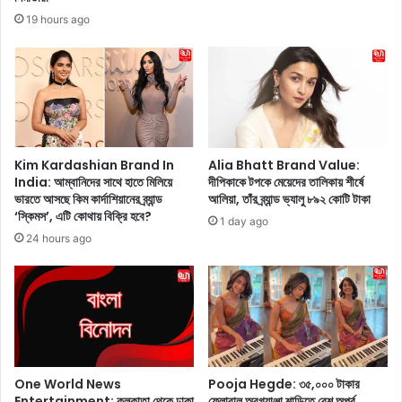
বি
দে
19 hours ago
রু
শ
দ্ধে
২
ও
.
ডি
০
আ
-
ই
কে
সি
স্বা
রি
গ
Kim Kardashian Brand In
Alia Bhatt Brand Value:
জে
India: আম্বানিদের সাথে হাতে মিলিয়ে
দীপিকাকে টপকে মেয়েদের তালিকায় শীর্ষে
ত
ভা
ভারতে আসছে কিম কার্দাশিয়ানের ব্র্যান্ড
আলিয়া, তাঁর ব্র্যান্ড ভ্যালু ৮৯২ কোটি টাকা
জা
‘স্কিমস’, এটি কোথায় বিক্রি হবে?
র
না
1 day ago
তী
ন
24 hours ago
য়
.
দ
.
লে
.
প
’
রি
,
ব
বা
র্ত
রু
One World News
Pooja Hegde: ৩৫,০০০ টাকার
ন
ই
Entertainment: কলকাতা থেকে ঢাকা
ফ্লোরাল অরগ্যাঞ্জা শাড়িতে বেশ অপূর্ব