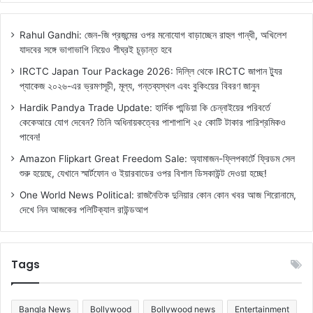
Rahul Gandhi: জেন-জি প্রজন্মের ওপর মনোযোগ বাড়াচ্ছেন রাহুল গান্ধী, অখিলেশ
যাদবের সঙ্গে ভাগাভাগি নিয়েও শীঘ্রই চূড়ান্ত হবে
IRCTC Japan Tour Package 2026: দিল্লি থেকে IRCTC জাপান ট্যুর
প্যাকেজ ২০২৬-এর ভ্রমণসূচী, মূল্য, গন্তব্যস্থল এবং বুকিংয়ের বিবরণ জানুন
Hardik Pandya Trade Update: হার্দিক পান্ডিয়া কি চেন্নাইয়ের পরিবর্তে
কেকেআরে যোগ দেবেন? তিনি অধিনায়কত্বের পাশাপাশি ২৫ কোটি টাকার পারিশ্রমিকও
পাবেন!
Amazon Flipkart Great Freedom Sale: অ্যামাজন-ফ্লিপকার্টে ফ্রিডম সেল
শুরু হয়েছে, যেখানে স্মার্টফোন ও ইয়ারবাডের ওপর বিশাল ডিসকাউন্ট দেওয়া হচ্ছে!
One World News Political: রাজনৈতিক দুনিয়ার কোন কোন খবর আজ শিরোনামে,
দেখে নিন আজকের পলিটিক্যাল রাউন্ডআপ
Tags
Bangla News
Bollywood
Bollywood news
Entertainment