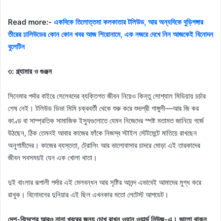
Read more:-
একদিকে তিলোত্তমা কলকাতার টলিউড, আর অন্যদিকে বুড়িগঙ্গার
তীরের ঢালিউডের কোন কোন খবর আজ শিরোনামে, এক নজরে দেখে নিন আজকেই বিনোদন
বুলেটিন
৩: গ্ল্যামার ও গুঞ্জন
সিনেমার পর্দার বাইরে সেলেবদের ব্যক্তিগত জীবন নিয়েও কিন্তু সোশ্যাল মিডিয়ায় চর্চার
শেষ নেই। টলিউড ডিভা মিমি চক্রবর্তী থেকে শুরু করে শুভশ্রী গাঙ্গুলী—আর জি কর
কাণ্ড বা সাম্প্রতিক সামাজিক ইস্যুগুলোতে যেমন নিজেদের স্পষ্ট মতামত জানিয়ে গর্জে
উঠছেন, ঠিক তেমনই আবার কাজের ফাঁকে নিজস্ব স্টাইল স্টেটমেন্টে মাতিয়ে রাখছেন
অনুগামীদের। কাজের ব্যস্ততা, ট্রোলিং আর ভালোবাসার চাদরে মোড়া এই তারকাদের
জীবন সবসময়ই যেন এক খোলা খাতা।
দুই বাংলার রূপালী পর্দার এই মেলবন্ধন আর সৃষ্টির আনন্দ এভাবেই আমাদের মুগ্ধ করে
রাখুক। বিনোদনের দুনিয়ার এই ছিল এখনকার মতো লেটেস্ট আপডেট।
দেশ-বিদেশের আরও নানা খবরের জন্য চোখ রাখুন ওয়ান ওয়ার্ল্ড নিউজ-এ। ভালো থাকুন,