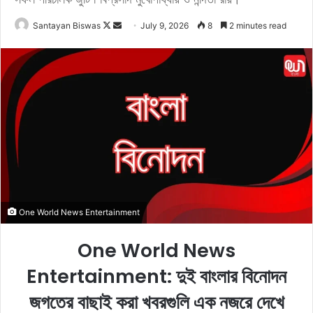
Santayan Biswas
F
S
July 9, 2026
8
2 minutes read
o
e
l
n
l
d
o
a
w
n
o
e
n
m
X
a
i
l
One World News Entertainment
One World News
Entertainment: দুই বাংলার বিনোদন
জগতের বাছাই করা খবরগুলি এক নজরে দেখে