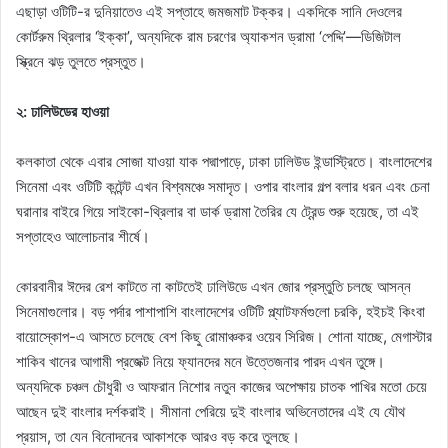
এছাড়া ওটিটি-র দুনিয়াতেও এই সপ্তাহে জমজমাট টক্কর। একদিকে সানি দেওলের
কোর্টরুম থ্রিলার ‘ইক্কা’, অন্যদিকে রাম চরণের অ্যাকশন ড্রামা ‘পেদ্দি’—ডিজিটাল
স্ক্রিনে ঝড় তুলতে প্রস্তুত।
২: ঢালিউডের হাওয়া
কলকাতা থেকে এবার সোজা যাওয়া যাক পদ্মাপাড়ে, ঢাকা ঢালিউড ইন্ডাস্ট্রিতে। বাংলাদেশের
সিনেমা এবং ওটিটি কন্টেন্ট এখন বিশ্বমঞ্চে সমাদৃত। ওপার বাংলার গল্প বলার ধরন এবং চেনা
ঘরানার বাইরে গিয়ে সাইকো-থ্রিলার বা ডার্ক ড্রামা তৈরির যে ট্রেন্ড শুরু হয়েছে, তা এই
সপ্তাহেও আলোচনার শীর্ষে।
কোরবানীর ঈদের রেশ কাটতে না কাটতেই ঢালিউডে এখন জোর প্রস্তুতি চলছে আসন্ন
সিনেমাগুলোর। বড় পর্দার পাশাপাশি বাংলাদেশের ওটিটি প্ল্যাটফর্মগুলো চরকি, হইচই কিংবা
বায়োস্কোপ-এ আসতে চলেছে বেশ কিছু রোমাঞ্চকর ওয়েব সিরিজ। শোনা যাচ্ছে, মেগাস্টার
শাকিব খানের আগামী প্রজেক্ট নিয়ে ফ্যানদের মনে উত্তেজনার পারদ এখন তুঙ্গে।
অন্যদিকে চঞ্চল চৌধুরী ও আফরান নিশোর নতুন কাজের অপেক্ষায় চাতক পাখির মতো চেয়ে
আছেন দুই বাংলার দর্শকরাই। সীমানা পেরিয়ে দুই বাংলার অভিনেতাদের এই যে যৌথ
প্রয়াস, তা যেন বিনোদনের আকাশকে আরও বড় করে তুলছে।