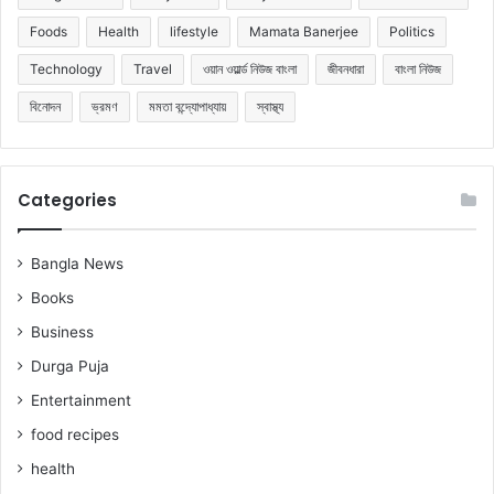
Foods
Health
lifestyle
Mamata Banerjee
Politics
Technology
Travel
ওয়ান ওয়ার্ল্ড নিউজ বাংলা
জীবনধারা
বাংলা নিউজ
বিনোদন
ভ্রমণ
মমতা বন্দ্যোপাধ্যায়
স্বাস্থ্য
Categories
Bangla News
Books
Business
Durga Puja
Entertainment
food recipes
health