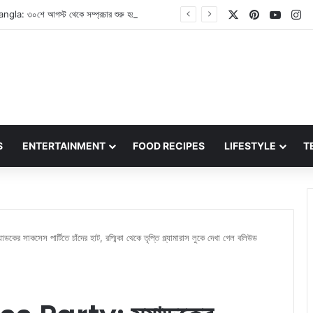
X
Pinterest
YouT
In
Bigg Boss Bangla: ৩০শে আগস্ট থেকে সম্প্রচার শুরু হতে চলেছে বিগ বস বাংলার! কারা হচ্ছেন প্রতিযোগী? জেনে নিন
S
ENTERTAINMENT
FOOD RECIPES
LIFESTYLE
T
কসেস পার্টিতে চাঁদের হাট, রশ্মিকা থেকে তৃপ্তি গ্ল্যামারাস লুকে দেখা গেল বলিউড