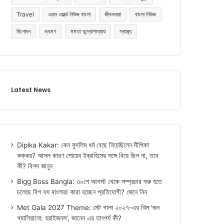
Travel
ওয়ান ওয়ার্ল্ড নিউজ বাংলা
জীবনধারা
বাংলা নিউজ
বিনোদন
ভ্রমণ
মমতা বন্দ্যোপাধ্যায়
স্বাস্থ্য
Latest News
Dipika Kakar: কেন মুসলিম ধর্ম বেছে নিয়েছিলেন দীপিকা
কক্কর? আসল কারণ শোয়েব ইব্রাহিমের সঙ্গে বিয়ে ছিল না, তবে
কী? বিশদ জানুন
Bigg Boss Bangla: ৩০শে আগস্ট থেকে সম্প্রচার শুরু হতে
চলেছে বিগ বস বাংলার! কারা হচ্ছেন প্রতিযোগী? জেনে নিন
Met Gala 2027 Theme: মেট গালা ২০২৭-এর থিম ‘জন
গ্যালিয়ানো: হরাইজনস’, জানেন এর তাৎপর্য কী?