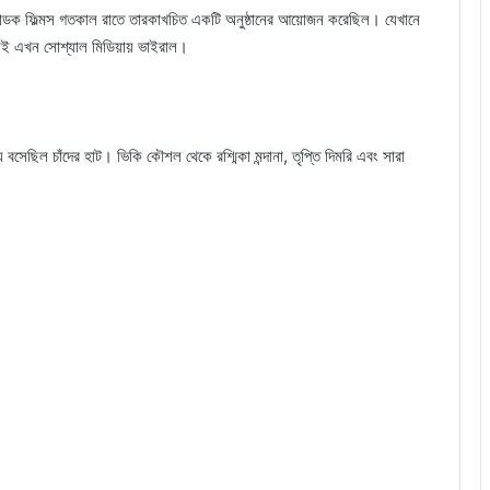
্যাডক ফিল্মস গতকাল রাতে তারকাখচিত একটি অনুষ্ঠানের আয়োজন করেছিল। যেখানে
লিই এখন সোশ্যাল মিডিয়ায় ভাইরাল।
 বসেছিল চাঁদের হাট। ভিকি কৌশল থেকে রশ্মিকা মন্দানা, তৃপ্তি দিমরি এবং সারা