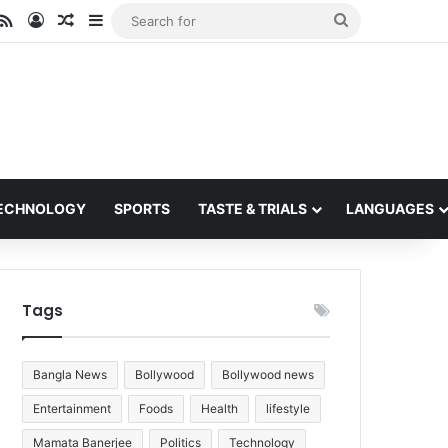
ube
stagram
RSS
Log In
Random Article
Sidebar
Search
for
ECHNOLOGY
SPORTS
TASTE & TRIALS
LANGUAGES
Tags
Bangla News
Bollywood
Bollywood news
Entertainment
Foods
Health
lifestyle
Mamata Banerjee
Politics
Technology