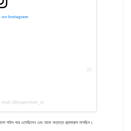
t on Instagram
n shah (@yogenshah_s)
র কালো গাউন পরে এসেছিলেন এবং তাকে অত্যন্ত গ্ল্যামারাস লাগছিল।