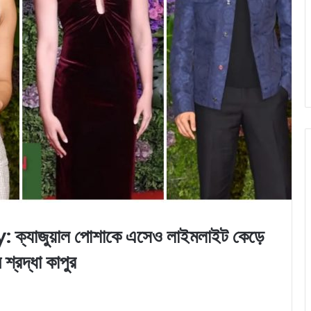
াজুয়াল পোশাকে এসেও লাইমলাইট কেড়ে
 শ্রদ্ধা কাপুর