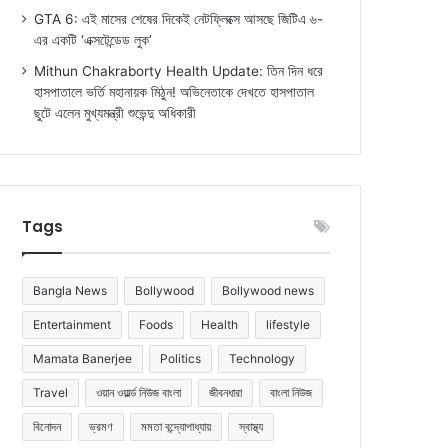
GTA 6: এই মাসের শেষের দিকেই নেটফ্লিক্সে আসছে জিটিএ ৬-
এর একটি ‘এক্সটেন্ডেড লুক’
Mithun Chakraborty Health Update: তিন দিন ধরে
হাসপাতালে ভর্তি মহানায়ক মিঠুন! অভিনেতাকে দেখতে হাসপাতাল
ছুটে এলেন মুখ্যমন্ত্রী শুভেন্দু অধিকারী
Tags
Bangla News
Bollywood
Bollywood news
Entertainment
Foods
Health
lifestyle
Mamata Banerjee
Politics
Technology
Travel
ওয়ান ওয়ার্ল্ড নিউজ বাংলা
জীবনধারা
বাংলা নিউজ
বিনোদন
ভ্রমণ
মমতা বন্দ্যোপাধ্যায়
স্বাস্থ্য