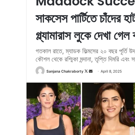
Maddock Success 
সাকসেস পার্টিতে চাঁদের হাট
গ্ল্যামারাস লুকে দেখা গে
গতকাল রাতে, ম্যাডক ফিল্মসের ২০ বছর পূর্তি উ
কৌশল থেকে রশ্মিকা মন্দানা, তৃপ্তি দিমরি এব
Sanjana Chakraborty
F
S
April 8, 2025
o
e
l
n
l
d
o
a
w
n
o
e
n
m
X
a