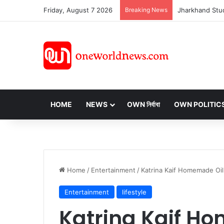
Friday, August 7 2026
Breaking News
HOME
NEWS
OWN নির্বাবা
OWN POLITIC
Home
/
Entertainment
/
Katrina Kaif Homemade Oil for H
Entertainment
lifestyle
Katrina Kaif Ho