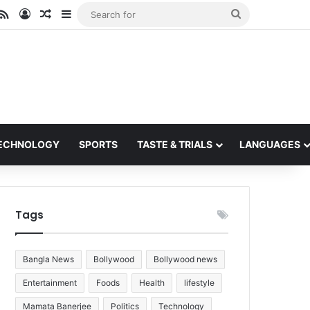
ube
stagram
RSS
Log In
Random Article
Sidebar
Search
for
ECHNOLOGY
SPORTS
TASTE & TRIALS
LANGUAGES
Tags
Bangla News
Bollywood
Bollywood news
Entertainment
Foods
Health
lifestyle
Mamata Banerjee
Politics
Technology