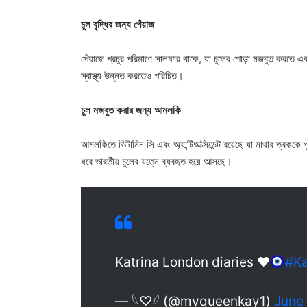
চুল বৃদ্ধির জন্য পেঁয়াজ
পেঁয়াজে প্রচুর পরিমাণে সালফার থাকে, যা চুলের গোড়া মজবুত করতে এব
স্বাস্থ্য উন্নত করতেও পরিচিত।
চুল মজবুত করার জন্য আমলকি
আমলকিতে ভিটামিন সি এবং অ্যান্টিঅক্সিডেন্ট রয়েছে যা মাথার ত্বককে 
ধরে ভারতীয় চুলের যত্নে ব্যবহৃত হয়ে আসছে।
Katrina London diaries
♥️
#Ka
— 𓆩♡𓆪 (@myqueenkay1)
June 