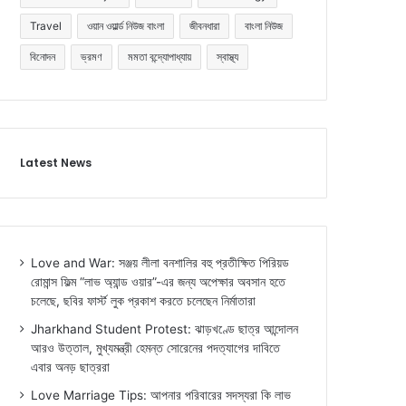
Travel
ওয়ান ওয়ার্ল্ড নিউজ বাংলা
জীবনধারা
বাংলা নিউজ
বিনোদন
ভ্রমণ
মমতা বন্দ্যোপাধ্যায়
স্বাস্থ্য
Latest News
Love and War: সঞ্জয় লীলা বনশালির বহু প্রতীক্ষিত পিরিয়ড
রোমান্স ফিল্ম “লাভ অ্যান্ড ওয়ার”-এর জন্য অপেক্ষার অবসান হতে
চলেছে, ছবির ফার্স্ট লুক প্রকাশ করতে চলেছেন নির্মাতারা
Jharkhand Student Protest: ঝাড়খণ্ডে ছাত্র আন্দোলন
আরও উত্তাল, মুখ্যমন্ত্রী হেমন্ত সোরেনের পদত্যাগের দাবিতে
এবার অনড় ছাত্ররা
Love Marriage Tips: আপনার পরিবারের সদস্যরা কি লাভ