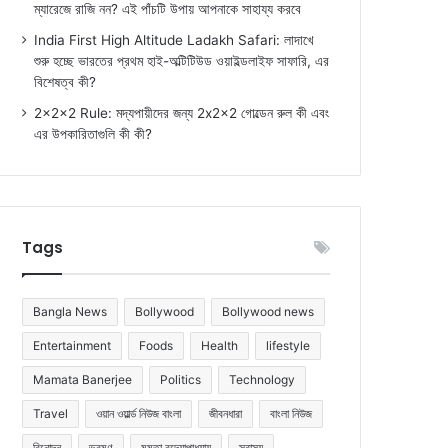
ম্যারেজে রাজি নন? এই পাঁচটি উপায় আপনাকে সাহায্য করবে
India First High Altitude Ladakh Safari: লাদাখে
শুরু হচ্ছে ভারতের প্রথম হাই-অল্টিটিউড ওয়াইল্ডলাইফ সাফারি, এর
বিশেষত্ব কী?
2x2x2 Rule: মদ্যপায়ীদের জন্য 2x2x2 গোল্ডেন রুল কী এবং
এর উপকারিতাগুলি কী কী?
Tags
Bangla News
Bollywood
Bollywood news
Entertainment
Foods
Health
lifestyle
Mamata Banerjee
Politics
Technology
Travel
ওয়ান ওয়ার্ল্ড নিউজ বাংলা
জীবনধারা
বাংলা নিউজ
বিনোদন
ভ্রমণ
মমতা বন্দ্যোপাধ্যায়
স্বাস্থ্য