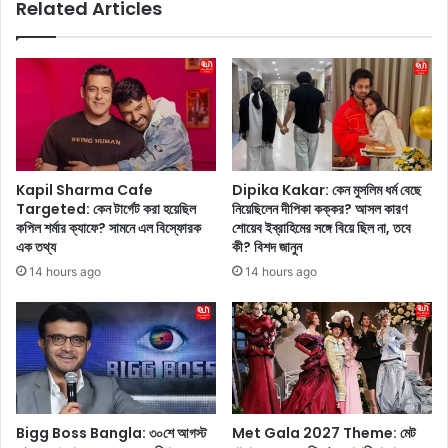
Related Articles
সা
ম্ব
ই
ল
য়া
ড
রা
নে
কু
রা
ই
ল্ফ
ন
ল
অ
রে
নী
নে
Kapil Sharma Cafe
Dipika Kakar: কেন মুসলিম ধর্ম বেছে
ত
র
Targeted: কেন টার্গেট করা হয়েছিল
নিয়েছিলেন দীপিকা কক্কর? আসল কারণ
পা
সা
কপিল শর্মার ক্যাফে? সামনে এল বিস্ফোরক
শোয়েব ইব্রাহিমের সঙ্গে বিয়ে ছিল না, তবে
ড্ডা
দা
এক তথ্য
কী? বিশদ জানুন
,
পো
14 hours ago
14 hours ago
দে
শা
খে
কে
নি
তা
ন
ক
তা
লা
র
গা
লে
লে
টে
ন
Bigg Boss Bangla: ৩০শে আগস্ট
Met Gala 2027 Theme: মেট
স্ট