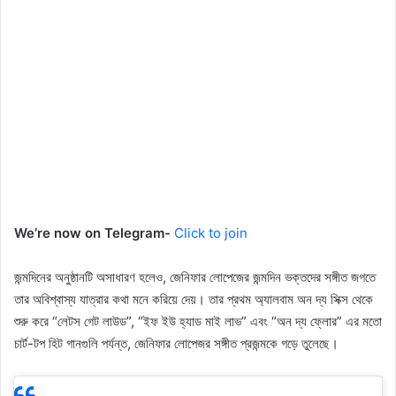
We’re now on Telegram-
Click to join
জন্মদিনের অনুষ্ঠানটি অসাধারণ হলেও, জেনিফার লোপেজের জন্মদিন ভক্তদের সঙ্গীত জগতে
তার অবিশ্বাস্য যাত্রার কথা মনে করিয়ে দেয়। তার প্রথম অ্যালবাম অন দ্য সিক্স থেকে
শুরু করে “লেটস গেট লাউড”, “ইফ ইউ হ্যাড মাই লাভ” এবং “অন দ্য ফ্লোর” এর মতো
চার্ট-টপ হিট গানগুলি পর্যন্ত, জেনিফার লোপেজর সঙ্গীত প্রজন্মকে গড়ে তুলেছে।