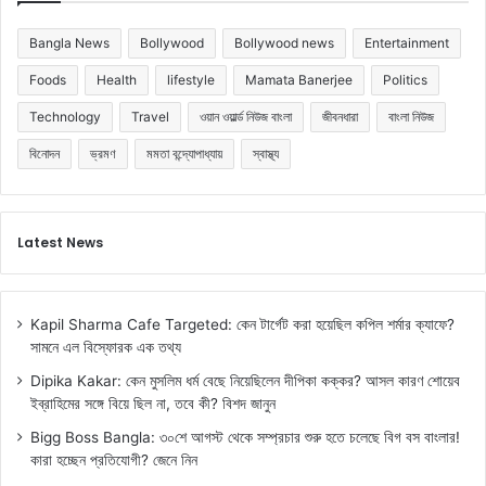
Bangla News
Bollywood
Bollywood news
Entertainment
Foods
Health
lifestyle
Mamata Banerjee
Politics
Technology
Travel
ওয়ান ওয়ার্ল্ড নিউজ বাংলা
জীবনধারা
বাংলা নিউজ
বিনোদন
ভ্রমণ
মমতা বন্দ্যোপাধ্যায়
স্বাস্থ্য
Latest News
Kapil Sharma Cafe Targeted: কেন টার্গেট করা হয়েছিল কপিল শর্মার ক্যাফে?
সামনে এল বিস্ফোরক এক তথ্য
Dipika Kakar: কেন মুসলিম ধর্ম বেছে নিয়েছিলেন দীপিকা কক্কর? আসল কারণ শোয়েব
ইব্রাহিমের সঙ্গে বিয়ে ছিল না, তবে কী? বিশদ জানুন
Bigg Boss Bangla: ৩০শে আগস্ট থেকে সম্প্রচার শুরু হতে চলেছে বিগ বস বাংলার!
কারা হচ্ছেন প্রতিযোগী? জেনে নিন