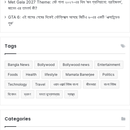
Met Gala 2027 Theme: মেট গালা ২০২৭-এর থিম ‘জন গ্যালিয়ানো: হরাইজনস’,
জানেন এর তাৎপর্য কী?
GTA 6: এই মাসের শেষের দিকেই নেটফ্লিক্সে আসছে জিটিএ ৬-এর একটি ‘এক্সটেন্ডেড
লুক’
Tags
Bangla News
Bollywood
Bollywood news
Entertainment
Foods
Health
lifestyle
Mamata Banerjee
Politics
Technology
Travel
ওয়ান ওয়ার্ল্ড নিউজ বাংলা
জীবনধারা
বাংলা নিউজ
বিনোদন
ভ্রমণ
মমতা বন্দ্যোপাধ্যায়
স্বাস্থ্য
Categories