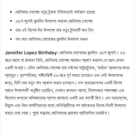
জেনিফার লোপেজ নতুন ট্র্যাক ইতিমধ্যেই ভাইরাল হয়েছে
২৪শে জুলাই জন্মদিন উদযাপন করবেন জেনিফার লোপেজ
তার এই বিশেষ দিন উপলক্ষে তার নতুন ট্র্যাকটি শুনে নিন
গান শুনে জেনিফার লোপেজের জন্মদিন উদযাপন করুন
Jennifer Lopez Birthday:
জেনিফার লোপেজের জন্মদিন ২৪শে জুলাই। ৫৬
বছর বয়সে পা রাখবেন তিনি, জেনিফার লোপেজ আবারও প্রমাণ করলেন যে বয়স কেবল
একটি সংখ্যা। এদিন জেনিফার লোপেজ তার সর্বশেষ সাউন্ডট্র্যাক, ‘বার্থডে’ প্রকাশের জন্য
প্রস্তুত। বৃহস্পতিবার, সঙ্গীতশিল্পী ৫৬ বছর পূর্ণ করতে চলেছেন এবং সেই উদযাপনের
জন্য, তিনি তার নতুন গান প্রকাশ করতে চলেছেন। লস অ্যাঞ্জেলেসের একটি বিশেষ
স্থানে উদযাপনটি অনুষ্ঠিত হয়েছিল, যেখানে ঝলমলে আলো, বিলাসবহুল সাজসজ্জা এবং
বিনোদন জগতের অভিজাতদের স্বাগত জানানো একটি রেড কার্পেট ছিল। বেন অ্যাফ্লেক,
বিয়ন্সে এবং কিম কার্দাশিয়ানের মতো সেলিব্রিটিদের পপ আইকনের বিশেষ দিনটি উদযাপন
করতে দেখা গেছে। পুরো সন্ধ্যায় জেনিফারের গ্ল্যামার প্রতিফলিত হয়েছিল।