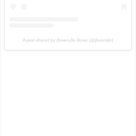
A post shared by JloversJlo Jlover (@jloversjlo)