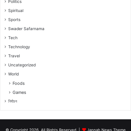
Politics
Spiritual
Sports
Swader Safarnama
Tech
Technology
Travel
Uncategorized
World
Foods
Games
নিৰ্বাচন
© Copyright 2026, All Rights Reserved |
Jannah News Theme