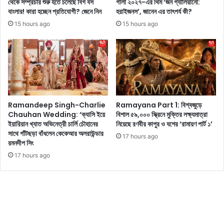
সো
থেকে সম্প্রচার শুরু হতে চলেছে বিগ বস
গালা ২০২৭-এর থিম ‘জন গ্যালিয়ানো:
৫
বাংলার! কারা হচ্ছেন প্রতিযোগী? জেনে নিন
হরাইজনস’, জানেন এর তাৎপর্য কী?
ন
টি
ম
15 hours ago
15 hours ago
স্টা
কা
ই
পু
লি
র
শ
,
লু
দে
কে
খু
র
ন
Ramandeep Singh-Charlie
Ramayana Part 1: বিশ্বজুড়ে
ছ
তা
Chauhan Wedding: ‘ক্যাসি ইয়ে
বিশাল ৫৯,০০০ স্ক্রিনে মুক্তির লক্ষ্যমাত্রা
বি
র
ইয়ারিয়ান খ্যাত অভিনেত্রী চার্লি চৌহানের
নিয়েছে রণবীর কাপুর ও যশের ‘রামায়ণ পার্ট ১’
লে
সাথে গাঁটছড়া বাঁধলেন কেকেআর অলরাউন্ডার
17 hours ago
টে
রমনদীপ সিং
স্ট
17 hours ago
লু
কে
র
ছ
বি
টি