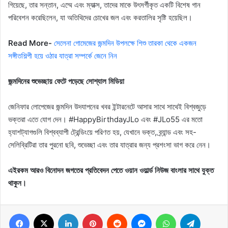
গিয়েছে, তার সন্তান, এম্মে এবং ম্যাক্স, তাদের মাকে উৎসর্গীকৃত একটি বিশেষ গান
পরিবেশন করেছিলেন, যা অতিথিদের চোখের জল এবং করতালির সৃষ্টি হয়েছিল।
Read More-
সেলেনা গোমেজের জন্মদিন উপলক্ষে শিশু তারকা থেকে একজন
সঙ্গীতশিল্পী হয়ে ওঠার যাত্রা সম্পর্কে জেনে নিন
জন্মদিনের শুভেচ্ছায় ফেটে পড়েছে সোশ্যাল মিডিয়া
জেনিফার লোপেজের জন্মদিন উদযাপনের খবর ইন্টারনেটে আসার সাথে সাথেই বিশ্বজুড়ে
ভক্তরা এতে যোগ দেন। #HappyBirthdayJLo এবং #JLo55 এর মতো
হ্যাশট্যাগগুলি বিশ্বব্যাপী ট্রেন্ডিংয়ে পরিণত হয়, যেখানে ভক্ত, ব্র্যান্ড এবং সহ-
সেলিব্রিটিরা তার পুরনো ছবি, শুভেচ্ছা এবং তার যাত্রার জন্য প্রশংসা ভাগ করে নেন।
এইরকম আরও বিনোদন জগতের প্রতিবেদন পেতে ওয়ান ওয়ার্ল্ড নিউজ বাংলার সাথে যুক্ত
থাকুন।
Facebook
X
LinkedIn
Pinterest
Reddit
Messenger
WhatsApp
Telegram