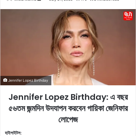
e
n
d
a
n
e
m
a
i
l
Jennifer Lopez Birthday
Jennifer Lopez Birthday: এ বছর
৫৬তম জন্মদিন উদযাপন করবেন গায়িকা জেনিফার
লোপেজ
হাইলাইটস: