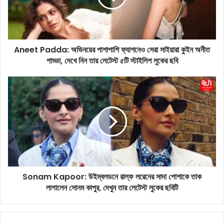
P
a
d
d
Aneet Padda: অভিনয়ের পাশাপাশি ফ্যাশনেও সেরা সাইয়ারা কুইন অনীত
a
পাড্ডা, দেখে নিন তার লেটেস্ট ৫টি স্টাইলিশ লুকের ছবি
:
অ
ভি
S
ন
o
য়ে
n
র
a
পা
m
শা
K
পা
a
শি
p
ফ্যা
o
শ
Sonam Kapoor: উইম্বলডনে রাল্ফ লরেনের সাদা পোশাকে তাক
o
নে
লাগালেন সোনম কাপুর, দেখুন তার লেটেস্ট লুকের ছবিটি
r
ও
:
সে
উ
রা
ই