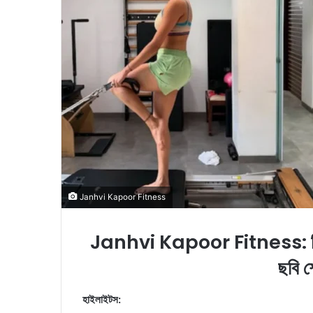
i
l
Janhvi Kapoor Fitness
Janhvi Kapoor Fitness: ফিটনেস
ছবি শ
হাইলাইটস: