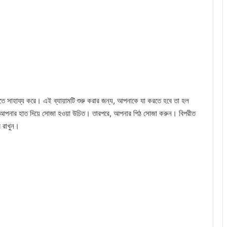
ে সাহায্য করে। এই ব্যায়ামটি শুরু করার জন্য, আপনাকে যা করতে হবে তা হল
ীচে আপনার হাত দিয়ে সোজা হওয়া উচিত। তারপরে, আপনার পিঠ সোজা করুন। বিপরীত
ে রাখুন।