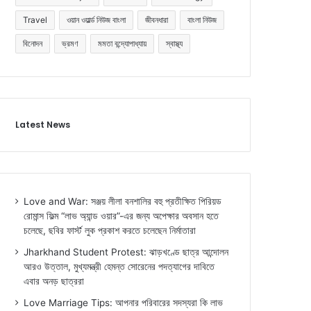
Travel
ওয়ান ওয়ার্ল্ড নিউজ বাংলা
জীবনধারা
বাংলা নিউজ
বিনোদন
ভ্রমণ
মমতা বন্দ্যোপাধ্যায়
স্বাস্থ্য
Latest News
Love and War: সঞ্জয় লীলা বনশালির বহু প্রতীক্ষিত পিরিয়ড
রোমান্স ফিল্ম “লাভ অ্যান্ড ওয়ার”-এর জন্য অপেক্ষার অবসান হতে
চলেছে, ছবির ফার্স্ট লুক প্রকাশ করতে চলেছেন নির্মাতারা
Jharkhand Student Protest: ঝাড়খণ্ডে ছাত্র আন্দোলন
আরও উত্তাল, মুখ্যমন্ত্রী হেমন্ত সোরেনের পদত্যাগের দাবিতে
এবার অনড় ছাত্ররা
Love Marriage Tips: আপনার পরিবারের সদস্যরা কি লাভ