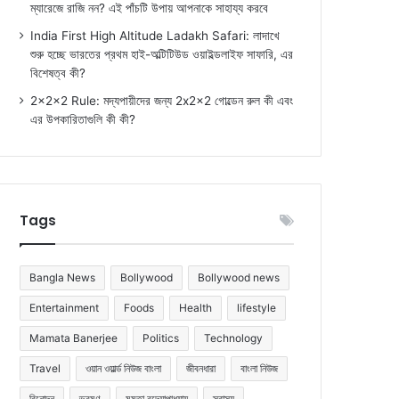
ম্যারেজে রাজি নন? এই পাঁচটি উপায় আপনাকে সাহায্য করবে
India First High Altitude Ladakh Safari: লাদাখে
শুরু হচ্ছে ভারতের প্রথম হাই-অল্টিটিউড ওয়াইল্ডলাইফ সাফারি, এর
বিশেষত্ব কী?
2x2x2 Rule: মদ্যপায়ীদের জন্য 2x2x2 গোল্ডেন রুল কী এবং
এর উপকারিতাগুলি কী কী?
Tags
Bangla News
Bollywood
Bollywood news
Entertainment
Foods
Health
lifestyle
Mamata Banerjee
Politics
Technology
Travel
ওয়ান ওয়ার্ল্ড নিউজ বাংলা
জীবনধারা
বাংলা নিউজ
বিনোদন
ভ্রমণ
মমতা বন্দ্যোপাধ্যায়
স্বাস্থ্য