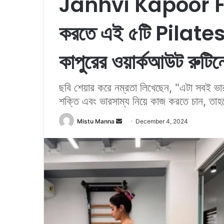
Janhvi Kapoor Fit
করতে এই ৫টি Pilates ব্
কাপুরের ওয়ার্কআউট রুটিন
ছবি শেয়ার করে নম্রতা লিখেছেন, "এটা সবই ভ
শক্তি এবং ভারসাম্য নিয়ে কাজ করতে চান, তাহ
Mistu Manna
S
December 4, 2024
e
n
d
a
n
e
m
a