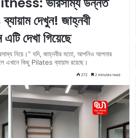
ness: ভারসাম্য উন্নত
যায়াম দেখুন! জাহ্নবী
ে এটি দেখা গিয়েছে
ারসাম্য নিয়ে।" যদি, জাহ্নবীর মতো, আপনিও আপনার
লে এখানে কিছু Pilates ব্যায়াম রয়েছে।
272
2 minutes read