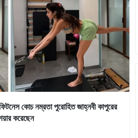
 কোচ নম্রতা পুরোহিত জাহ্নবী কাপুরের
েয়ার করেছেন