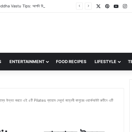
X
Pinterest
YouT
In
Laughing Buddha Vastu Tips: আপনি কি লাফিং বুদ্ধ সঠিক স্থানে রেখেছেন? সম্পদ আকর্ষণের জন্য সঠিক দিকটি জেনে নিন
S
ENTERTAINMENT
FOOD RECIPES
LIFESTYLE
T
ন্নত করতে এই ৫টি Pilates ব্যায়াম দেখুন! জাহ্নবী কাপুরের ওয়ার্কআউট রুটিনে এটি