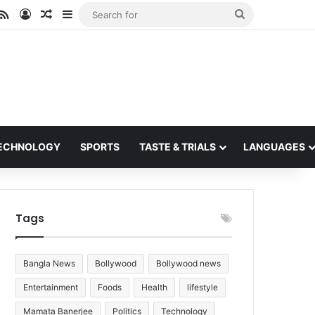
ube
stagram
RSS
Log In
Random Article
Sidebar
Search
for
ECHNOLOGY
SPORTS
TASTE & TRIALS
LANGUAGES
Tags
Bangla News
Bollywood
Bollywood news
Entertainment
Foods
Health
lifestyle
Mamata Banerjee
Politics
Technology