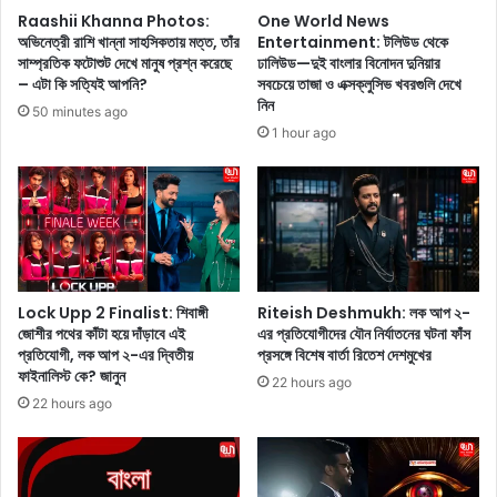
খা
h
Raashii Khanna Photos:
One World News
কি
i
অভিনেত্রী রাশি খান্না সাহসিকতায় মত্ত, তাঁর
Entertainment: টলিউড থেকে
'
f
সাম্প্রতিক ফটোশুট দেখে মানুষ প্রশ্ন করেছে
ঢালিউড—দুই বাংলার বিনোদন দুনিয়ার
,
t
– এটা কি সত্যিই আপনি?
সবচেয়ে তাজা ও এক্সক্লুসিভ খবরগুলি দেখে
এ
:
নিন
50 minutes ago
ই
এ
1 hour ago
স
শি
প্তা
য়া
হে
র
মু
টে
ক্তি
ক
পে
স
তে
ই
চ
ভ্র
Lock Upp 2 Finalist: শিবাঙ্গী
Riteish Deshmukh: লক আপ ২-
লে
জোশীর পথের কাঁটা হয়ে দাঁড়াবে এই
এর প্রতিযোগীদের যৌন নির্যাতনের ঘটনা ফাঁস
ম
প্রতিযোগী, লক আপ ২-এর দ্বিতীয়
প্রসঙ্গে বিশেষ বার্তা রিতেশ দেশমুখের
ছে
ণ
ফাইনালিস্ট কে? জানুন
এ
প
22 hours ago
কা
রি
22 hours ago
ধি
ব
ক
র্ত
সি
নে
রি
ফি