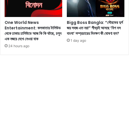
জ
লি
ও
পা
সি
ই
One World News
Bigg Boss Bangla: “সৌরভের দুর্গ
নে
ন
Entertainment: কলকাতার টালিউড
জয় সহজ এত নয়!” শীঘ্রই আসছে ‘বিগ বস
মা
,
থেকে ঢাকার ঢালিউডে আজ কি কি ঘটছে, চলুন
বাংলা’ সম্প্রচারের দিনক্ষণ কী ঘোষণা হল?
ভা
এক নজরে দেখে নেওয়া যাক
1 day ago
র
24 hours ago
ত
এ
বং
তা
ই
ও
য়া
ন
নে
তৃ
ত্ব
দি
চ্ছে