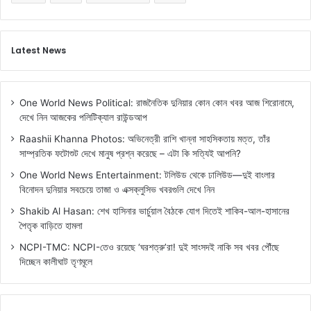
Latest News
One World News Political: রাজনৈতিক দুনিয়ার কোন কোন খবর আজ শিরোনামে,
দেখে নিন আজকের পলিটিক্যাল রাউন্ডআপ
Raashii Khanna Photos: অভিনেত্রী রাশি খান্না সাহসিকতায় মত্ত, তাঁর
সাম্প্রতিক ফটোশুট দেখে মানুষ প্রশ্ন করেছে – এটা কি সত্যিই আপনি?
One World News Entertainment: টলিউড থেকে ঢালিউড—দুই বাংলার
বিনোদন দুনিয়ার সবচেয়ে তাজা ও এক্সক্লুসিভ খবরগুলি দেখে নিন
Shakib Al Hasan: শেখ হাসিনার ভার্চুয়াল বৈঠকে যোগ দিতেই শাকিব-আল-হাসানের
পৈতৃক বাড়িতে হামলা
NCPI-TMC: NCPI-তেও রয়েছে ‘ঘরশত্রু’রা! দুই সাংসদই নাকি সব খবর পৌঁছে
দিচ্ছেন কালীঘাট তৃণমূলে