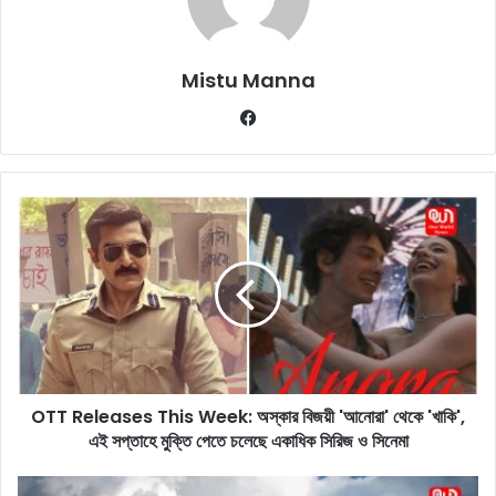
Mistu Manna
Fa
ce
bo
ok
O
T
T
R
e
l
e
a
s
OTT Releases This Week: অস্কার বিজয়ী 'আনোরা' থেকে 'খাকি',
e
এই সপ্তাহে মুক্তি পেতে চলেছে একাধিক সিরিজ ও সিনেমা
s
T
h
A