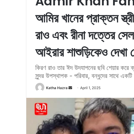
Aamir Khan Fami
আমির খানের প্রাক্তন স্ত
রাও এবং রীনা দত্তের সেল
আইরার শাশুড়িকেও দেখা 
কিরণ রাও তার ঈদ উদযাপনের ছবি শেয়ার করে ক্
সুন্দর উপস্থাপক - পরিবার, বন্ধুদের সাথে একট
Katha Hazra
S
April 1, 2025
e
n
d
a
n
e