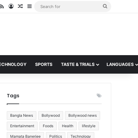
ube
stagram
RSS
Log In
Random Article
Sidebar
Search
for
ECHNOLOGY
SPORTS
TASTE & TRIALS
LANGUAGES
Tags
Bangla News
Bollywood
Bollywood news
Entertainment
Foods
Health
lifestyle
Mamata Banerjee
Politics
Technology