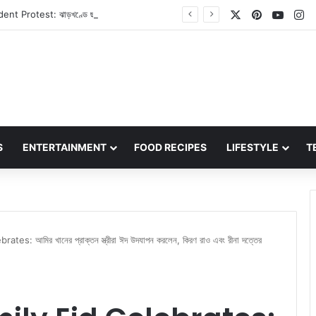
X
Pinterest
YouT
In
Jharkhand Student Protest: ঝাড়খণ্ডে ছাত্র আন্দোলন আরও উত্তাল, মুখ্যমন্ত্রী হেমন্ত সোরেনের পদত্যাগের দাবিতে এবার অনড় ছাত্ররা
S
ENTERTAINMENT
FOOD RECIPES
LIFESTYLE
T
: আমির খানের প্রাক্তন স্ত্রীরা ঈদ উদযাপন করলেন, কিরণ রাও এবং রীনা দত্তের