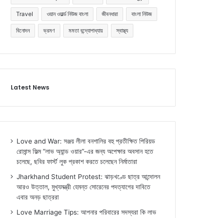
Travel
ওয়ান ওয়ার্ল্ড নিউজ বাংলা
জীবনধারা
বাংলা নিউজ
বিনোদন
ভ্রমণ
মমতা বন্দ্যোপাধ্যায়
স্বাস্থ্য
Latest News
Love and War: সঞ্জয় লীলা বনশালির বহু প্রতীক্ষিত পিরিয়ড
রোমান্স ফিল্ম “লাভ অ্যান্ড ওয়ার”-এর জন্য অপেক্ষার অবসান হতে
চলেছে, ছবির ফার্স্ট লুক প্রকাশ করতে চলেছেন নির্মাতারা
Jharkhand Student Protest: ঝাড়খণ্ডে ছাত্র আন্দোলন
আরও উত্তাল, মুখ্যমন্ত্রী হেমন্ত সোরেনের পদত্যাগের দাবিতে
এবার অনড় ছাত্ররা
Love Marriage Tips: আপনার পরিবারের সদস্যরা কি লাভ