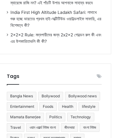
ম্যারেজে রাজি নন? এই পাঁচটি উপায় আপনাকে সাহায্য করবে
India First High Altitude Ladakh Safari: লাদাখে
শুরু হচ্ছে ভারতের প্রথম হাই-অল্টিটিউড ওয়াইল্ডলাইফ সাফারি, এর
বিশেষত্ব কী?
2x2x2 Rule: মদ্যপায়ীদের জন্য 2x2x2 গোল্ডেন রুল কী এবং
এর উপকারিতাগুলি কী কী?
Tags
Bangla News
Bollywood
Bollywood news
Entertainment
Foods
Health
lifestyle
Mamata Banerjee
Politics
Technology
Travel
ওয়ান ওয়ার্ল্ড নিউজ বাংলা
জীবনধারা
বাংলা নিউজ
বিনোদন
ভ্রমণ
মমতা বন্দ্যোপাধ্যায়
স্বাস্থ্য