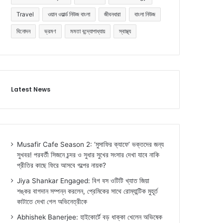
Travel
ওয়ান ওয়ার্ল্ড নিউজ বাংলা
জীবনধারা
বাংলা নিউজ
বিনোদন
ভ্রমণ
মমতা বন্দ্যোপাধ্যায়
স্বাস্থ্য
Latest News
Musafir Cafe Season 2: ‘মুসাফির ক্যাফে’ ভক্তদের জন্য
সুখবর! পরবর্তী সিজনে চন্দর ও সুধার সুখের সংসার দেখা যাবে নাকি
প্রীতির কাছে ফিরে আসবে গল্পের নায়ক?
Jiya Shankar Engaged: বিগ বস ওটিটি খ্যাত জিয়া
শঙ্কর বাগদান সম্পন্ন করলেন, প্রেমিকের সাথে রোম্যান্টিক মুহূর্ত
কাটাতে দেখা গেল অভিনেত্রীকে
Abhishek Banerjee: হাইকোর্টে বড় ধাক্কা খেলেন অভিষেক