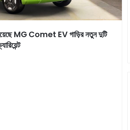
য়েছে MG Comet EV গাড়ির নতুন দুটি
্যারিয়েন্ট