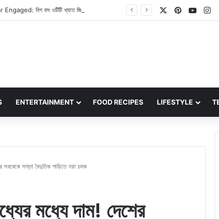
X
Pinterest
YouT
In
Jiya Shankar Engaged: বিগ বস ওটিটি খ্যাত জিয়া শঙ্কর বাগদান সম্পন্ন করলেন, প্রেমিকের সাথে রোম্যান্টিক মুহূর্ত কাটাতে দেখা গেল অভিনেত্রীকে
S
ENTERTAINMENT
FOOD RECIPES
LIFESTYLE
T
সবথেকে সস্তা বৈদুতিক গাড়িতে নয়া চমক
র মধ্যে দাম! দেশের