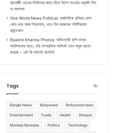
ব্যানার্জী! চোখের চিকিৎসার জন্য তাঁকে বিদেশ যাওয়ার অনুমতি দিল
না আদালত
One World News Political: রাজনৈতিক দুনিয়ার কোন
কোন খবর আজ শিরোনামে, দেখে নিন আজকের পলিটিক্যাল
রাউন্ডআপ
Raashii Khanna Photos: অভিনেত্রী রাশি খান্না
সাহসিকতায় মত্ত, তাঁর সাম্প্রতিক ফটোশুট দেখে মানুষ প্রশ্ন
করেছে – এটা কি সত্যিই আপনি?
Tags
Bangla News
Bollywood
Bollywood news
Entertainment
Foods
Health
lifestyle
Mamata Banerjee
Politics
Technology