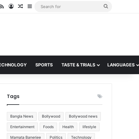
ube
stagram
RSS
Log In
Random Article
Sidebar
Search
for
ECHNOLOGY
SPORTS
TASTE & TRIALS
LANGUAGES
Tags
Bangla News
Bollywood
Bollywood news
Entertainment
Foods
Health
lifestyle
Mamata Banerjee
Politics
Technology