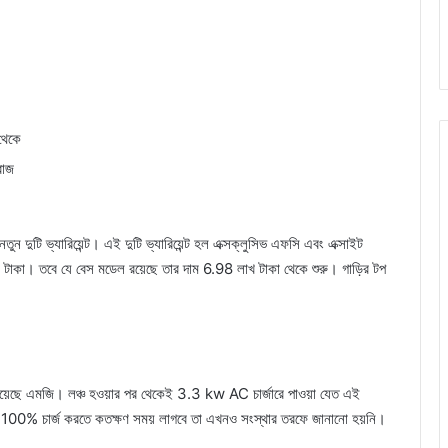
থেকে
রাজ
ুটি ভ্যারিয়েন্ট। এই দুটি ভ্যারিয়েন্ট হল এক্সক্লুসিভ এফসি এবং এক্সাইট
 টাকা। তবে যে বেস মডেল রয়েছে তার দাম 6.98 লাখ টাকা থেকে শুরু। গাড়ির টপ
ির হয়েছে এমজি। লঞ্চ হওয়ার পর থেকেই 3.3 kw AC চার্জারে পাওয়া যেত এই
ারে 0-100% চার্জ করতে কতক্ষণ সময় লাগবে তা এখনও সংস্থার তরফে জানানো হয়নি।