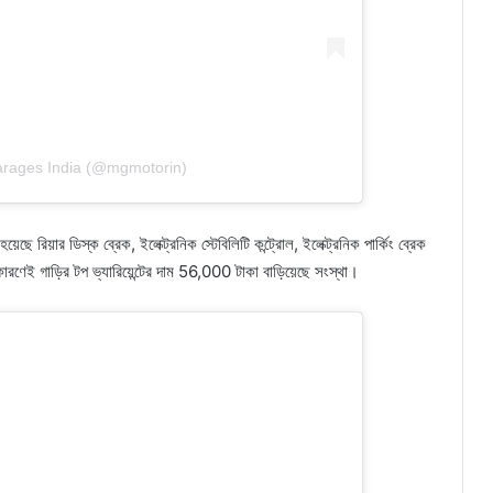
arages India (@mgmotorin)
 রিয়ার ডিস্ক ব্রেক, ইলেক্ট্রনিক স্টেবিলিটি কন্ট্রোল, ইলেক্ট্রনিক পার্কিং ব্রেক
ারণেই গাড়ির টপ ভ্যারিয়েন্টের দাম 56,000 টাকা বাড়িয়েছে সংস্থা।