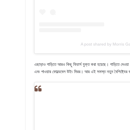
A post shared by Morris G
এছাড়াও গাড়িতে আরও কিছু ফিচার্স যুক্ত করা হয়েছে। গাড়িতে দেওয়া হয়েছে
এবং পাওয়ার ফোল্ডেবেল উইং মিরর। আর এই সমস্ত নতুন বৈশিষ্ট্যের ক