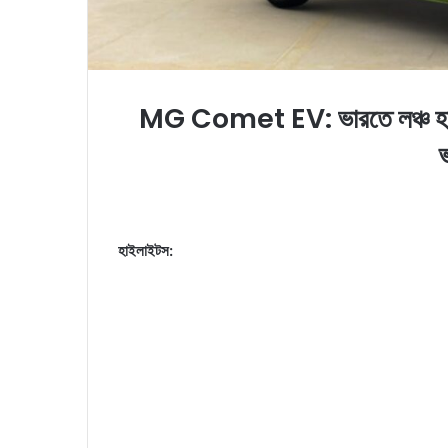
MG Comet EV: ভারতে লঞ্চ হ
ভ
হাইলাইটস: