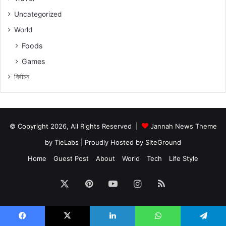
Uncategorized
World
Foods
Games
নিৰ্বাচন
© Copyright 2026, All Rights Reserved |
Jannah News Theme
by TieLabs
| Proudly Hosted by
SiteGround
Home
Guest Post
About
World
Tech
Life Style
X
Pinterest
YouTube
Instagram
RSS