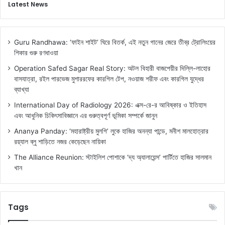
Latest News
Guru Randhawa: ‘ফাইন শাইট’ ঘিরে বিতর্ক, এই নতুন গানের জেরে তীব্র ট্রোলিংয়ের
শিকার গুরু রণধাওয়া
Operation Safed Sagar Real Story: অটল বিহারী বাজপেয়ীর দিল্লি-লাহোর
বাসযাত্রা, রইল পারভেজ মুশাররফের কারগিল টেপ, নওয়াজ শরীফ এবং কারগিল যুদ্ধের
ব্যাখ্যা
International Day of Radiology 2026: এক্স-রে-র আবিষ্কার ও ইতিহাস
এবং আধুনিক চিকিৎসাবিজ্ঞানে এর গুরুত্বপূর্ণ ভূমিকা সম্পর্কে জানুন
Ananya Panday: ‘মহারাষ্ট্রীয় মুলগি’ লুকে হাজির অনন্যা পান্ডে, মনীশ মালহোত্রার
রয়্যাল ব্লু শাড়িতে নজর কেড়েছেন নায়িকা
The Alliance Reunion: স্টাইলিশ পোশাকে ‘দ্য অ্যালায়েন্স’ পার্টিতে হাজির সালমান
খান
Tags