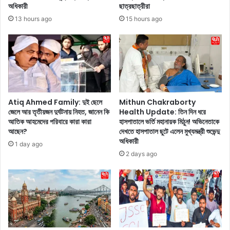
ক
ও
অধিকারী
ছাত্রছাত্রীরা
ট্রি
চু
13 hours ago
15 hours ago
ক
ল
বি
হ
ল
বে
নি
ম
য়ে
সৃ
ই
ণ
তি
-
ম
চ
Atiq Ahmed Family: দুই ছেলে
Mithun Chakraborty
ধ্যে
ক
জেলে আর তৃতীয়জন দুর্ঘটনায় নিহত, জানেন কি
Health Update: তিন দিন ধরে
ই
আতিক আহমেদের পরিবারে কারা কারা
হাসপাতালে ভর্তি মহানায়ক মিঠুন! অভিনেতাকে
চ
আছেন?
দেখতে হাসপাতাল ছুটে এলেন মুখ্যমন্ত্রী শুভেন্দু
চ
কে
অধিকারী
টে
!
1 day ago
গি
এ
2 days ago
য়ে
ই
ছে
৫
ন
টি
ক
উ
ঙ্গ
পা
না
য়ে
,
চু