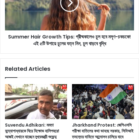
c
e
t
r
r
H
i
a
c
i
i
Summer Hair Growth Tips: গ্রীষ্মকালেও চুল হবে মসৃণ-চকচকে!
r
t
এই ৫টি উপায়ে চুলের যত্ন নিন, চুল বাড়বে বৃদ্ধি
G
y
r
B
o
i
w
Related Articles
l
t
l
h
:
T
১
i
লা
p
খ
s
টা
:
কা
গ্রী
র
ষ্ম
Suvendu Adhikari: মমতা
Jharkhand Protest: জেপিএসসি
ই
কা
বন্দ্যোপাধ্যায়কে ঘিরে বিক্ষোভ হালিশহরে!
পরীক্ষা বাতিলের কথা ভাবছে সরকার, সিবিআই
লে
লে
আজই সেখানে যাচ্ছেন মুখ্যমন্ত্রী শুভেন্দু
তদন্তের দাবিতে আন্দোলন চালিয়ে যাবে