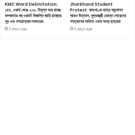
KMC Ward Delimitation:
Jharkhand Student
কী
লে
১৪৪, ওয়ার্ড ভেঙে ২০৯, বিলুপ্ত হয়ে যাচ্ছে
Protest: ঝাড়খণ্ডে ছাত্র আন্দোলন
বি
র
কলকাতার বহু ওয়ার্ড! বিজ্ঞপ্তি জারি রাজ্যের
আরও উত্তাল, মুখ্যমন্ত্রী হেমন্ত সোরেনের
বৃ
য
পুর এবং নগরোন্নয়ন দফতরের
পদত্যাগের দাবিতে এবার অনড় ছাত্ররা
তি
ত্ন
2 days ago
3 days ago
দি
নি
ল
ন
এ
,
বা
চু
র
ল
বি
বা
দ্যু
ড়
ৎ
বে
দ
বৃ
ফ
দ্ধি
ত
র
ত
র
ফে
?