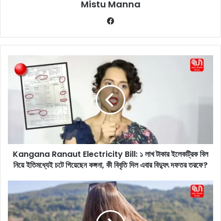
Mistu Manna
Fa
ce
bo
ok
K
a
n
g
a
n
a
R
a
Kangana Ranaut Electricity Bill: ১ লাখ টাকার ইলেকট্রিক বিল
n
নিয়ে ইতিমধ্যেই চটে গিয়েছেন কঙ্গনা, কী বিবৃতি দিল এবার বিদ্যুৎ দফতর তরফে?
a
u
t
S
E
u
l
m
e
m