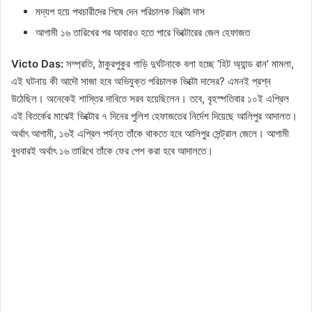
মদ্যপ হয়ে পথচারীদের পিষে দেন পরিচালক ভিক্টো দাস
আগামী ১৬ তারিখের পর আবারও হতে পারে ভিক্টোরের জেল হেফাজত
Victo Das:
সম্প্রতি, ঠাকুরপুকুর গাড়ি দুর্ঘটনাকে বলা হচ্ছে ‘হিট অ্যান্ড রান’ মামলা,
এই ঘটনায় কী আদৌ সাজা হবে অভিযুক্ত পরিচালক ভিক্টো দাসের? এমনই প্রশ্ন
উঠেছিল। অনেকেই শাস্তির দাবিতে সরব হয়েছিলেন। তবে, বৃহস্পতিবার ১০ই এপ্রিল
এই বিতর্কের মাঝেই ভিক্টোর ৭ দিনের পুলিশ হেফাজতের নির্দেশ দিয়েছে আলিপুর আদালত।
অর্থাৎ আগামী, ১৬ই এপ্রিল পর্যন্ত তাঁকে থাকতে হবে আলিপুর সেন্ট্রাল জেলে। আগামী
বুধবারই অর্থাৎ ১৬ তারিখে তাঁকে ফের পেশ করা হবে আদালতে।