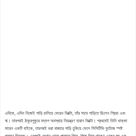
এদিকে, এদিন নিজেই গাড়ি চালিয়ে ফেরেন ভিক্টো, তাঁর সাথে গাড়িতে ছিলেন শ্রিয়া এবং
ঋ। তারপরই ঠাকুরপুকুরে মদ্যপ অবস্থায় নিয়ন্ত্রণ হারান ভিক্টো। প্রথমেই তিনি ধাক্কা
মারেন একটি বাইকে, তারপরই ভরা বাজারে গাড়ি ঢুকিয়ে ফেলে সিসিটিভি ফুটেজে স্পষ্ট
প্রমাণ মিলেছে। এরপরই সেখান থেকে পালাতে গিয়ে, পিষে দিতে থাকেন একের পর এক