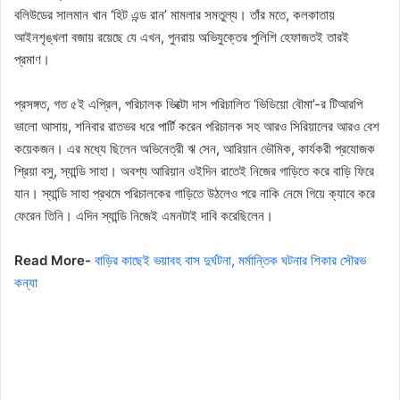
বলিউডের সালমান খান ‘হিট এন্ড রান’ মামলার সমতুল্য। তাঁর মতে, কলকাতায়
আইনশৃঙ্খলা বজায় রয়েছে যে এখন, পুনরায় অভিযুক্তের পুলিশি হেফাজতই তারই
প্রমাণ।
প্রসঙ্গত, গত ৫ই এপ্রিল, পরিচালক ভিক্টো দাস পরিচালিত ‘ভিডিয়ো বৌমা’-র টিআরপি
ভালো আসায়, শনিবার রাতভর ধরে পার্টি করেন পরিচালক সহ আরও সিরিয়ালের আরও বেশ
কয়েকজন। এর মধ্যে ছিলেন অভিনেত্রী ঋ সেন, আরিয়ান ভৌমিক, কার্যকরী প্রযোজক
শ্রিয়া বসু, স্যান্ডি সাহা। অবশ্য আরিয়ান ওইদিন রাতেই নিজের গাড়িতে করে বাড়ি ফিরে
যান। স্যান্ডি সাহা প্রথমে পরিচালকের গাড়িতে উঠলেও পরে নাকি নেমে গিয়ে ক্যাবে করে
ফেরেন তিনি। এদিন স্যান্ডি নিজেই এমনটাই দাবি করেছিলেন।
Read More-
বাড়ির কাছেই ভয়াবহ বাস দুর্ঘটনা, মর্মান্তিক ঘটনার শিকার সৌরভ
কন্যা