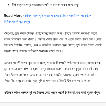
দীর্ঘ যাত্রার জন্য বোতলজাত পানি ও হালকা খাবার সাথে রাখুন।
Read More-
দিল্লি থেকে বন্দে ভারত এক্সপ্রেস ট্রেনে করে শৈলশহর থেকে
তীর্থস্থানগুলি ঘুরে দেখুন
পরিশেষে, বন্দে ভারত ট্রেনের খাবারের নিয়মকানুন জানা থাকলে যাত্রীরা ভ্রমণের আগে
সঠিক সিদ্ধান্ত নিতে পারেন। নমনীয় খাবার বুকিং এবং তা থেকে বিরত থাকার বিকল্প থেকে
শুরু করে নিরামিষ, আমিষ, জৈন ও আঞ্চলিক খাবারের পছন্দ পর্যন্ত, বন্দে ভারত ট্রেনে একটি
উৎকৃষ্ট মানের খাবারের অভিজ্ঞতা প্রদানের লক্ষ্য রাখে।
আপনার পরবর্তী যাত্রা বুক করার আগে, খাবারের বিকল্পগুলি পর্যালোচনা করুন, খাবারের খরচ
তুলনা করুন এবং আপনার ভ্রমণের প্রয়োজনের জন্য সবচেয়ে উপযুক্ত পরিষেবাটি বেছে
নিন। উন্নত নমনীয়তা এবং গুণমানের সাথে, যাত্রীরা ভারতের ফ্ল্যাগশিপ সেমি-হাই-
স্পিড ট্রেনে ভ্রমণ করার সময় সুবিধা এবং আরাম উভয়ই উপভোগ করতে পারেন।
এইরকম আরও গুরুত্বপূর্ণ প্রতিবেদন পেতে ওয়ান ওয়ার্ল্ড নিউজ বাংলার সাথে যুক্ত থাকুন।