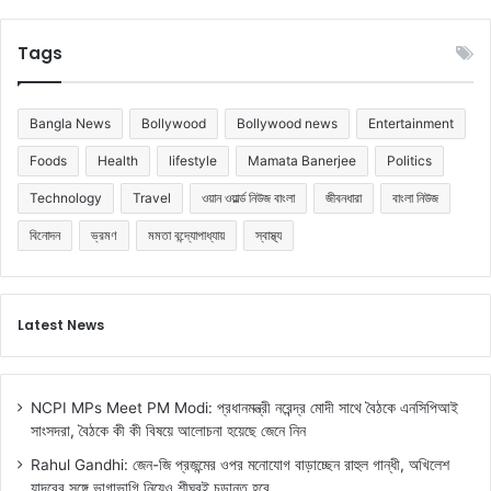
Tags
Bangla News
Bollywood
Bollywood news
Entertainment
Foods
Health
lifestyle
Mamata Banerjee
Politics
Technology
Travel
ওয়ান ওয়ার্ল্ড নিউজ বাংলা
জীবনধারা
বাংলা নিউজ
বিনোদন
ভ্রমণ
মমতা বন্দ্যোপাধ্যায়
স্বাস্থ্য
Latest News
NCPI MPs Meet PM Modi: প্রধানমন্ত্রী নরেন্দ্র মোদী সাথে বৈঠকে এনসিপিআই
সাংসদরা, বৈঠকে কী কী বিষয়ে আলোচনা হয়েছে জেনে নিন
Rahul Gandhi: জেন-জি প্রজন্মের ওপর মনোযোগ বাড়াচ্ছেন রাহুল গান্ধী, অখিলেশ
যাদবের সঙ্গে ভাগাভাগি নিয়েও শীঘ্রই চূড়ান্ত হবে