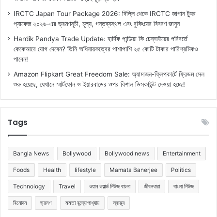
IRCTC Japan Tour Package 2026: দিল্লি থেকে IRCTC জাপান ট্যুর
প্যাকেজ ২০২৬-এর ভ্রমণসূচী, মূল্য, গন্তব্যস্থল এবং বুকিংয়ের বিবরণ জানুন
Hardik Pandya Trade Update: হার্দিক পান্ডিয়া কি চেন্নাইয়ের পরিবর্তে
কেকেআরে যোগ দেবেন? তিনি অধিনায়কত্বের পাশাপাশি ২৫ কোটি টাকার পারিশ্রমিকও
পাবেন!
Amazon Flipkart Great Freedom Sale: অ্যামাজন-ফ্লিপকার্টে ফ্রিডম সেল
শুরু হয়েছে, যেখানে স্মার্টফোন ও ইয়ারবাডের ওপর বিশাল ডিসকাউন্ট দেওয়া হচ্ছে!
Tags
Bangla News
Bollywood
Bollywood news
Entertainment
Foods
Health
lifestyle
Mamata Banerjee
Politics
Technology
Travel
ওয়ান ওয়ার্ল্ড নিউজ বাংলা
জীবনধারা
বাংলা নিউজ
বিনোদন
ভ্রমণ
মমতা বন্দ্যোপাধ্যায়
স্বাস্থ্য