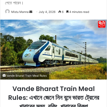
পেতে পারেন।
Mistu Manna
S
July 4, 2026
6
4 minutes read
e
n
d
a
n
e
m
a
i
l
Vande Bharat Train Meal Rules
Vande Bharat Train Meal
Rules: এখানে জেনে নিন বন্দে ভারত ট্রেনের
খাবারের মূল্য, বুকিং, খাবারের বিকল্প