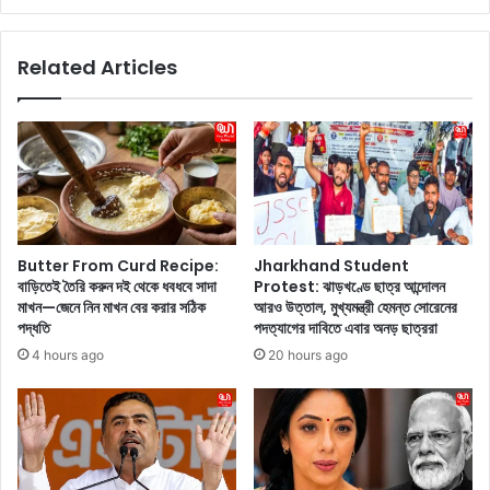
খা
-
ন
Y
Related Articles
কে
u
গু
v
লি
i
চা
k
লা
a
নো
C
র
h
মা
a
ম
u
Butter From Curd Recipe:
Jharkhand Student
লা
d
বাড়িতেই তৈরি করুন দই থেকে ধবধবে সাদা
Protest: ঝাড়খণ্ডে ছাত্র আন্দোলন
য়
h
মাখন—জেনে নিন মাখন বের করার সঠিক
আরও উত্তাল, মুখ্যমন্ত্রী হেমন্ত সোরেনের
ন্যা
a
পদ্ধতি
পদত্যাগের দাবিতে এবার অনড় ছাত্ররা
য়
r
4 hours ago
20 hours ago
বি
y
চা
:
র
আ
ও
ট
সু
ব
ষ্ঠু
ছ