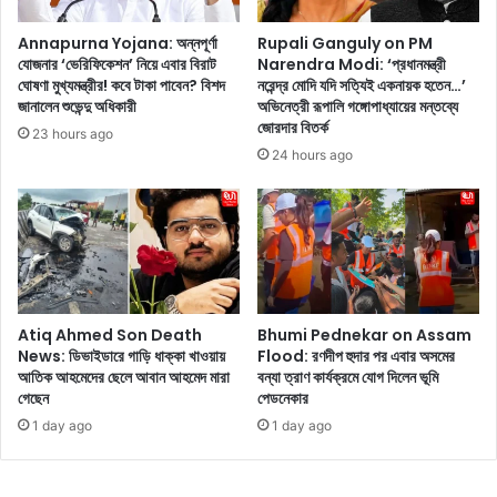
বি
র
চা
প
Annapurna Yojana: অন্নপূর্ণা
Rupali Ganguly on PM
রে
র
যোজনার ‘ভেরিফিকেশন’ নিয়ে এবার বিরাট
Narendra Modi: ‘প্রধানমন্ত্রী
র
ঘোষণা মুখ্যমন্ত্রীর! কবে টাকা পাবেন? বিশদ
নরেন্দ্র মোদি যদি সত্যিই একনায়ক হতেন…’
এ
জানালেন শুভেন্দু অধিকারী
অভিনেত্রী রূপালি গঙ্গোপাধ্যায়ের মন্তব্যে
স্বা
বা
জোরদার বিতর্ক
র্থে
র
23 hours ago
আ
দা
24 hours ago
ত্ম
ম্প
স
ত্য
ম
জী
র্প
ব
ণ
নে
ক
ফা
র
ট
Atiq Ahmed Son Death
Bhumi Pednekar on Assam
তে
ল
News: ডিভাইডারে গাড়ি ধাক্কা খাওয়ায়
Flood: রণদীপ হুদার পর এবার অসমের
চা
ধ
আতিক আহমেদের ছেলে আবান আহমেদ মারা
বন্যা ত্রাণ কার্যক্রমে যোগ দিলেন ভূমি
ই
র
গেছেন
পেডনেকার
লে
ল
1 day ago
1 day ago
ন
প্রি
কা
ন্স
রা
না