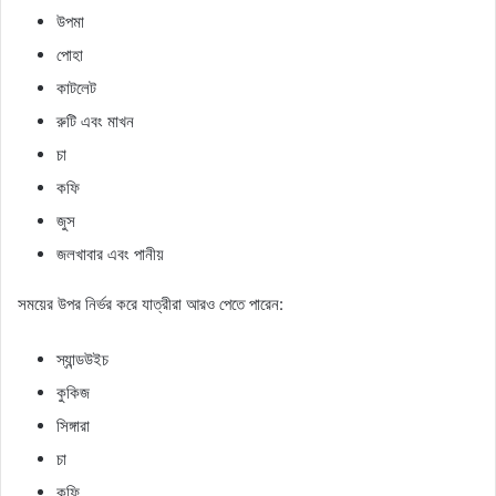
উপমা
পোহা
কাটলেট
রুটি এবং মাখন
চা
কফি
জুস
জলখাবার এবং পানীয়
সময়ের উপর নির্ভর করে যাত্রীরা আরও পেতে পারেন:
স্যান্ডউইচ
কুকিজ
সিঙ্গারা
চা
কফি