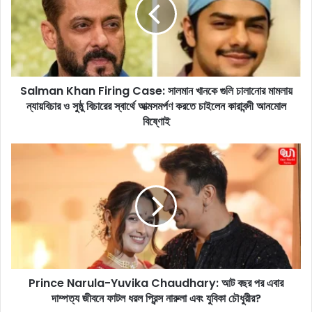
m
a
n
K
h
a
Salman Khan Firing Case: সালমান খানকে গুলি চালানোর মামলায়
n
ন্যায়বিচার ও সুষ্ঠু বিচারের স্বার্থে আত্মসমর্পণ করতে চাইলেন কারাবন্দী আনমোল
F
i
বিষ্ণোই
r
i
P
n
r
g
i
C
n
a
c
s
e
e
N
:
a
সা
r
ল
Prince Narula-Yuvika Chaudhary: আট বছর পর এবার
u
মা
দাম্পত্য জীবনে ফাটল ধরল প্রিন্স নারুলা এবং যুবিকা চৌধুরীর?
l
ন
a