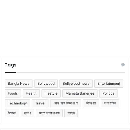
জা
নু
ন
Tags
Bangla News
Bollywood
Bollywood news
Entertainment
Foods
Health
lifestyle
Mamata Banerjee
Politics
Technology
Travel
ওয়ান ওয়ার্ল্ড নিউজ বাংলা
জীবনধারা
বাংলা নিউজ
বিনোদন
ভ্রমণ
মমতা বন্দ্যোপাধ্যায়
স্বাস্থ্য