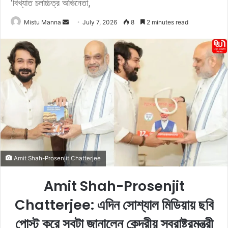
‘বিখ্যাত চলচ্চিত্র অভিনেতা,
Mistu Manna
S
July 7, 2026
8
2 minutes read
e
n
d
a
n
e
m
a
i
l
Amit Shah-Prosenjit Chatterjee
Amit Shah-Prosenjit
Chatterjee: এদিন সোশ্যাল মিডিয়ায় ছবি
পোস্ট করে সবটা জানালেন কেন্দ্রীয় স্বরাষ্ট্রমন্ত্রী