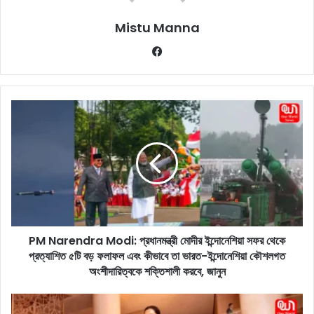
Mistu Manna
Fa
ce
bo
ok
P
M
N
a
r
e
n
d
r
PM Narendra Modi: প্রধানমন্ত্রী মোদীর ইন্দোনেশিয়া সফর থেকে
a
প্রত্যাশিত ৫টি বড় ফলাফল এবং কীভাবে তা ভারত-ইন্দোনেশিয়া কৌশলগত
M
o
অংশীদারিত্বকে শক্তিশালী করবে, জানুন
d
i
D
: