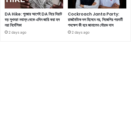
নে
প্র
শি
শং
DA Hike: পুজোর আগেই DA নিয়ে বিরাট
Cockroach Janta Party:
য়া
সা
বড় সুখবর! নবান্ন থেকে এদিন জারি করা হল
রাজনৈতিক দল হিসেবে নয়, সিজেপির পরবর্তী
কৌ
য়
নয়া নির্দেশিকা
পদক্ষেপ কী হবে জানালেন সৌরভ দাস
শ
ভ
2 days ago
2 days ago
ল
রা
গ
লে
ত
ন
অং
ভ
শী
ক্ত
দা
রা
রি
ত্ব
কে
শ
ক্তি
শা
লী
ক
র
বে
,