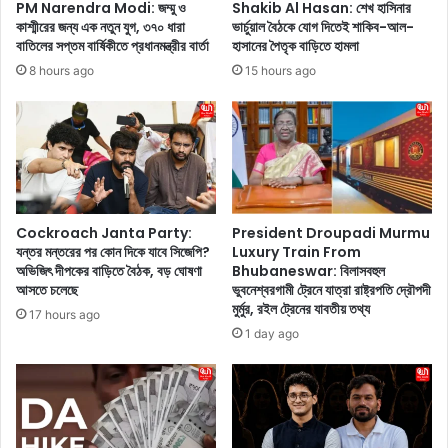
PM Narendra Modi: জম্মু ও
Shakib Al Hasan: শেখ হাসিনার
ত
বে
কাশ্মীরের জন্য এক নতুন যুগ, ৩৭০ ধারা
ভার্চুয়াল বৈঠকে যোগ দিতেই শাকিব-আল-
৫
বি
বাতিলের সপ্তম বার্ষিকীতে প্রধানমন্ত্রীর বার্তা
হাসানের পৈতৃক বাড়িতে হামলা
টি
বা
8 hours ago
15 hours ago
ব
ম্প
ড়
দে
ফ
খা
লা
লে
ফ
ন
ল
দী
এ
পি
বং
কা
Cockroach Janta Party:
President Droupadi Murmu
কী
পা
যন্তর মন্তরের পর কোন দিকে যাবে সিজেপি?
Luxury Train From
ভা
ডু
অভিজিৎ দীপকের বাড়িতে বৈঠক, বড় ঘোষণা
Bhubaneswar: বিলাসবহুল
বে
আসতে চলেছে
ভুবনেশ্বরগামী ট্রেনে যাত্রা রাষ্ট্রপতি দ্রৌপদী
কো
মুর্মুর, রইল ট্রেনের যাবতীয় তথ্য
তা
ন
17 hours ago
ভা
,
1 day ago
র
অ
ত
ভি
-
নে
ই
ত্রী
ন্দো
কে