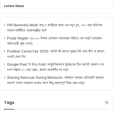
Latest News
PM Narendra Modi: জম্মু ও কাশ্মীরের জন্য এক নতুন যুগ, ৩৭০ ধারা বাতিলের
সপ্তম বার্ষিকীতে প্রধানমন্ত্রীর বার্তা
Pooja Hegde: ৩৫,০০০ টাকার ফ্লোরাল অরগ্যাঞ্জা শাড়িতে বেশ অপূর্ব দেখাচ্ছেন
অভিনেত্রী পূজা হেগড়ে
Pushkar Camel Fair 2026: আপনি কী জানেন পুষ্কর উট মেলা কী? না জানলে
এখনই জেনে নিন
Google Pixel 11 Pro Fold: আনুষ্ঠানিকভাবে উন্মোচনের ঠিক আগেই প্রকাশ পেল
গুগল পিক্সেল ১১ প্রো ফোল্ড, জানাল আকর্ষণীয় সব তথ্য
Sharing Raincoat During Monsoon: বর্ষাকালে অন্যের রেইনকোট ব্যবহার
করেন? ত্বকে সংক্রমণ হওয়ার আগে কিছু গুরুত্বপূর্ণ বিষয় জেনে রাখুন
Tags