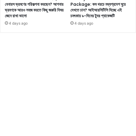
সে
বেনারস ভ্রমণের পরিকল্পনা করছেন? আপনার
Package: কম খরচে মধ্যপ্রদেশ ঘুরে
রা
ভ্রমণকে আরও সহজ করতে কিছু জরুরি বিষয়
দেখতে চান? আইআরসিটিসি দিচ্ছে এই
বি
জেনে রাখা ভালো
চমৎকার ৯-দিনের ট্যুর প্যাকেজটি
ক
4 days ago
4 days ago
ল্প