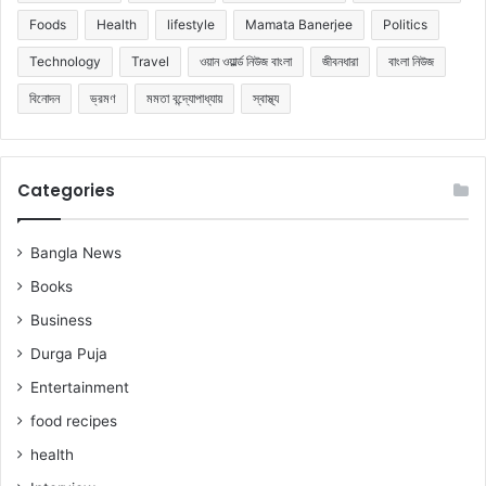
Foods
Health
lifestyle
Mamata Banerjee
Politics
Technology
Travel
ওয়ান ওয়ার্ল্ড নিউজ বাংলা
জীবনধারা
বাংলা নিউজ
বিনোদন
ভ্রমণ
মমতা বন্দ্যোপাধ্যায়
স্বাস্থ্য
Categories
Bangla News
Books
Business
Durga Puja
Entertainment
food recipes
health