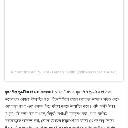
A post shared by Shakeemah Smith (@thepassportabuser)
সৃজনশীল পুনর্নবীকরণ এবং অন্বেষণ:
সোলো ট্রাভেল সৃজনশীল পুনর্নবীকরণ এবং
অন্বেষণের বোধকে উৎসাহিত করে, চিত্রশিল্পীদের তাদের স্বাচ্ছন্দ্য অঞ্চলের বাইরে যেতে
এবং নতুন ধারণা এবং কৌশল নিয়ে পরীক্ষা করতে উৎসাহিত করে। এটি একটি ভিন্ন
মাধ্যম চেষ্টা করা হোক না কেন, বিমূর্ত ধারণাগুলি অন্বেষণ করা, বা অপ্রচলিত
বিষয়বস্তুকে আলিঙ্গন করা, সোলো ট্রাভেল চিত্রশিল্পীদের তাদের শৈল্পিক অনুশীলনের
সীমানা ঠেলে দেওয়ার এবং তাদের সৃজনশীল দিগন্ত প্রসারিত করার স্বাধীনতা প্রদান