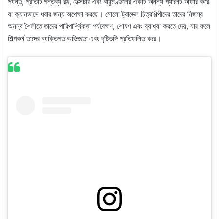
পর্যন্ত, প্রতিটি গন্তব্য রঙ, টেক্সচার এবং বায়ুমণ্ডলের একটি অনন্য প্যালেট অফার করে
যা ক্যানভাসে ধরার জন্য অপেক্ষা করছে। সোলো ট্রাভেল চিত্রশিল্পীদের তাদের নিজস্ব
অনন্য শৈলীতে তাদের পারিপার্শ্বিকতা পর্যবেক্ষণ, শোষণ এবং ব্যাখ্যা করতে দেয়, যার ফলে
শিল্পকর্ম তাদের ব্যক্তিগত অভিজ্ঞতা এবং দৃষ্টিভঙ্গি প্রতিফলিত করে।