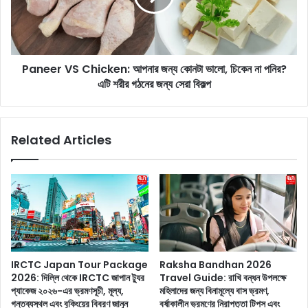
I
r
n
V
J
S
u
C
n
Paneer VS Chicken: আপনার জন্য কোনটা ভালো, চিকেন না পনির?
h
e
এটি শরীর গঠনের জন্য সেরা বিকল্প
i
:
c
জু
k
ন
e
Related Articles
মা
n
সে
:
দে
আ
খা
প
র
না
জ
র
ন্য
জ
১
ন্য
০
কো
IRCTC Japan Tour Package
Raksha Bandhan 2026
টি
ন
2026: দিল্লি থেকে IRCTC জাপান ট্যুর
Travel Guide: রাখি বন্ধন উপলক্ষে
সে
টা
প্যাকেজ ২০২৬-এর ভ্রমণসূচী, মূল্য,
মহিলাদের জন্য বিনামূল্যে বাস ভ্রমণ,
রা
ভা
গন্তব্যস্থল এবং বুকিংয়ের বিবরণ জানুন
বর্ষাকালীন ভ্রমণের নিরাপত্তা টিপস এবং