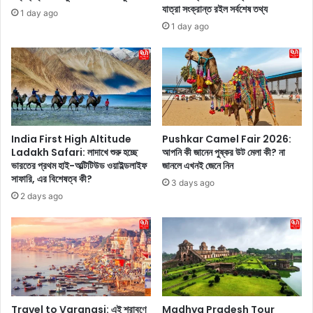
জা
লো
যাত্রা সংক্রান্ত রইল সর্বশেষ তথ্য
1 day ago
য়
,
1 day ago
গা
চি
কে
ন
না
প
নি
র
?
India First High Altitude
Pushkar Camel Fair 2026:
Ladakh Safari: লাদাখে শুরু হচ্ছে
আপনি কী জানেন পুষ্কর উট মেলা কী? না
এ
ভারতের প্রথম হাই-অল্টিটিউড ওয়াইল্ডলাইফ
জানলে এখনই জেনে নিন
টি
সাফারি, এর বিশেষত্ব কী?
শ
3 days ago
রী
2 days ago
র
গ
ঠ
নে
র
জ
ন্য
Travel to Varanasi: এই শ্রাবণে
Madhya Pradesh Tour