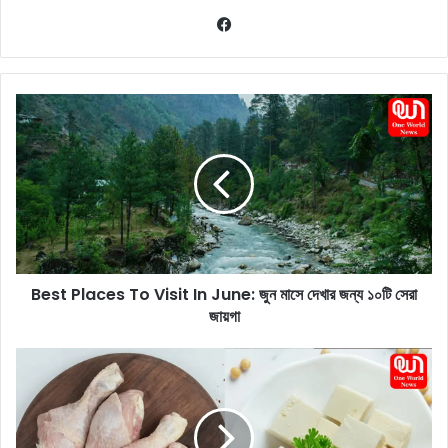
Fa
ce
bo
ok
B
e
s
t
P
l
a
c
e
Best Places To Visit In June: জুন মাসে দেখার জন্য ১০টি সেরা
s
জায়গা
T
o
V
P
i
a
s
n
i
e
t
e