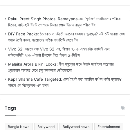
Rakul Preet Singh Photos: Ramayana-এর ‘শূর্পণখা’ সাহসিকতার পরিচয়
দিলেন, থাই-হাই স্লিট পোশাকে কিলার পোজ দিলেন রাকুল প্রীত সিং
DIY Face Packs: তৈলাক্ত ও চটচটে ত্বকের সমস্যায় ভুগছেন? এই ৩টি ঘরোয়া ফেস
প্যাক তৈরি করুন, প্রয়োগের সঠিক পদ্ধতিটি জেনে নিন
Vivo S2: ভারতে লঞ্চ Vivo S2-এর, বিশাল ৭,০৫০এমএএইচ ব্যাটারি এবং
ডাইমেনসিটি ৭৩৬০-টার্বো চিপসেট নিয়ে ফিরল S-সিরিজ
Malaika Arora Bikini Looks: নীল সমুদ্রের মাঝে ইয়টে মালাইকা অরোরার
গ্ল্যামারাস অবতার দেখে চক্ষু চড়কগাছ নেটিজেনদের
Kapil Sharma Cafe Targeted: কেন টার্গেট করা হয়েছিল কপিল শর্মার ক্যাফে?
সামনে এল বিস্ফোরক এক তথ্য
Tags
Bangla News
Bollywood
Bollywood news
Entertainment