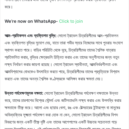
করে।
We’re now on WhatsApp-
Click to join
আত্ম-প্রতিফলন এবং ব্যক্তিগত বৃদ্ধি:
সোলো ট্রাভেল চিত্রশিল্পীদের আত্ম-প্রতিফলন
এবং ব্যক্তিগত বৃদ্ধির সুযোগ দেয়, যাতে তারা গভীর স্তরে নিজেদের সাথে পুনরায় সংযোগ
স্থাপন করতে পারে। বাড়ির পরিচিতি থেকে দূরে, চিত্রশিল্পীদের তাদের শৈল্পিক যাত্রায়
প্রতিফলিত করার, বৃদ্ধির ক্ষেত্রগুলি চিহ্নিত করার এবং তাদের অনুশীলনের জন্য নতুন
লক্ষ্য নির্ধারণ করার জায়গা রয়েছে। সোলো ট্রাভেল স্বাধীনতা, আত্মনির্ভরশীলতা এবং
আত্মবিশ্বাসের বোধকেও উৎসাহিত করতে পারে, চিত্রশিল্পীদের তাদের প্রবৃত্তিকে বিশ্বাস
করতে এবং তাদের অনন্য শৈল্পিক কণ্ঠস্বরকে আলিঙ্গন করার ক্ষমতা দেয়।
উন্নত পর্যবেক্ষণমূলক দক্ষতা:
সোলো ট্রাভেল চিত্রশিল্পীদের পর্যবেক্ষণ দক্ষতাকে উন্নত
করে, তাদের চারপাশের বিশ্বের সৌন্দর্য এবং জটিলতাগুলি লক্ষ্য করার এবং উপলব্ধি করার
ক্ষমতাকে তীক্ষ্ণ করে। আলো এবং ছায়ার খেলা, রঙ এবং টেক্সচারের ইন্টারপ্লে বা মানুষের
অভিব্যক্তির সূক্ষ্মতা পর্যবেক্ষণ করা হোক না কেন, সোলো ট্রাভেল চিত্রশিল্পীদের বিশদ
বিবরণের জন্য একটি তীক্ষ্ণ দৃষ্টি এবং তাদের আশেপাশের একটি উচ্চতর সচেতনতা গড়ে