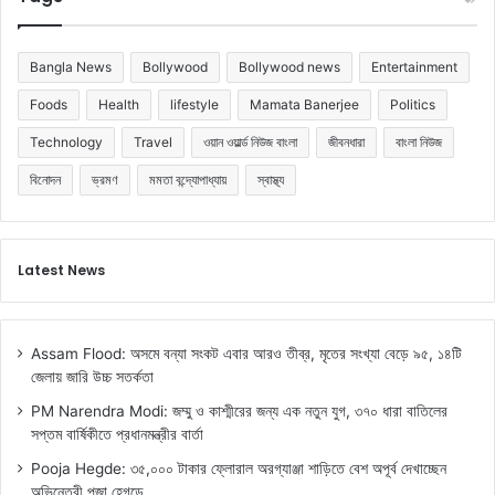
Bangla News
Bollywood
Bollywood news
Entertainment
Foods
Health
lifestyle
Mamata Banerjee
Politics
Technology
Travel
ওয়ান ওয়ার্ল্ড নিউজ বাংলা
জীবনধারা
বাংলা নিউজ
বিনোদন
ভ্রমণ
মমতা বন্দ্যোপাধ্যায়
স্বাস্থ্য
Latest News
Assam Flood: অসমে বন্যা সংকট এবার আরও তীব্র, মৃতের সংখ্যা বেড়ে ৯৫, ১৪টি
জেলায় জারি উচ্চ সতর্কতা
PM Narendra Modi: জম্মু ও কাশ্মীরের জন্য এক নতুন যুগ, ৩৭০ ধারা বাতিলের
সপ্তম বার্ষিকীতে প্রধানমন্ত্রীর বার্তা
Pooja Hegde: ৩৫,০০০ টাকার ফ্লোরাল অরগ্যাঞ্জা শাড়িতে বেশ অপূর্ব দেখাচ্ছেন
অভিনেত্রী পূজা হেগড়ে