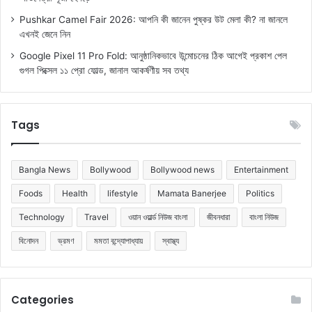
Pushkar Camel Fair 2026: আপনি কী জানেন পুষ্কর উট মেলা কী? না জানলে
এখনই জেনে নিন
Google Pixel 11 Pro Fold: আনুষ্ঠানিকভাবে উন্মোচনের ঠিক আগেই প্রকাশ পেল
গুগল পিক্সেল ১১ প্রো ফোল্ড, জানাল আকর্ষণীয় সব তথ্য
Tags
Bangla News
Bollywood
Bollywood news
Entertainment
Foods
Health
lifestyle
Mamata Banerjee
Politics
Technology
Travel
ওয়ান ওয়ার্ল্ড নিউজ বাংলা
জীবনধারা
বাংলা নিউজ
বিনোদন
ভ্রমণ
মমতা বন্দ্যোপাধ্যায়
স্বাস্থ্য
Categories