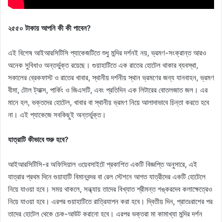
২৫৫০ টাকায় আপনি কী কী পাবেন?
এই বিশেষ আইআরসিটিসি প্যাকেজটিতে শুধু মন্দির দর্শনই নয়, ভ্রমণ-সংক্রান্ত আরও
অনেক সুবিধাও অন্তর্ভুক্ত রয়েছে। গুয়াহাটিতে এক রাতের হোটেল থাকার ব্যবস্থা,
সকালের ব্রেকফাস্ট ও রাতের খাবার, স্থানীয় দর্শনীয় স্থান ভ্রমণের জন্য যানবাহন, ভ্রমণ
বীমা, টোল ট্যাক্স, পার্কিং ও জিএসটি, এবং প্রতিদিন এক লিটারের বোতলজাত জল। এর
মানে হল, ভক্তদের হোটেল, খাবার বা স্থানীয় ভ্রমণ নিয়ে আলাদাভাবে চিন্তা করতে হবে
না। এই প্যাকেজে সবকিছুই অন্তর্ভুক্ত।
যাত্রাটি কীভাবে শুরু হবে?
আইআরসিটিসি-র অফিসিয়াল ওয়েবসাইটে প্রকাশিত একটি বিজ্ঞপ্তি অনুসারে, এই
যাত্রার প্রথম দিনে গুয়াহাটি বিমানবন্দর বা রেল স্টেশনে আগত যাত্রীদের একটি হোটেলে
নিয়ে যাওয়া হবে। সময় থাকলে, সন্ধ্যায় তাদের বিখ্যাত শ্রীমন্ত শঙ্করদেব কলাক্ষেত্রেও
নিয়ে যাওয়া হবে। এরপর গুয়াহাটিতে রাত্রিযাপন করা হবে। দ্বিতীয় দিন, প্রাতঃরাশের পর
তাদের হোটেল থেকে চেক-আউট করানো হবে। এরপর ভক্তরা মা কামাখ্যা মন্দির দর্শন