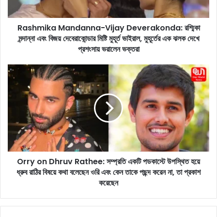
a
M
Rashmika Mandanna-Vijay Deverakonda: রশ্মিকা
a
মন্দান্না এবং বিজয় দেবেরাকোন্ডার মিষ্টি মুহূর্ত ভাইরাল, মুহূর্তের এক ঝলক দেখে
n
d
প্রশংসায় ভরালেন ভক্তরা
a
n
O
n
r
a
r
-
y
V
o
i
n
j
D
a
h
y
r
D
Orry on Dhruv Rathee: সম্প্রতি একটি পডকাস্টে উপস্থিত হয়ে
u
e
ধ্রুব রাঠির বিষয়ে কথা বলেছেন ওরি এবং কেন তাকে পছন্দ করেন না, তা প্রকাশ
v
v
R
করেছেন
e
a
r
t
a
h