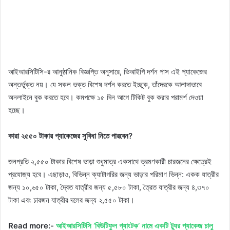
আইআরসিটিসি-র আনুষ্ঠানিক বিজ্ঞপ্তি অনুসারে, ভিআইপি দর্শন পাস এই প্যাকেজের
অন্তর্ভুক্ত নয়। যে সকল ভক্ত বিশেষ দর্শন করতে ইচ্ছুক, তাঁদেরকে আলাদাভাবে
অনলাইনে বুক করতে হবে। কমপক্ষে ১৫ দিন আগে টিকিট বুক করার পরামর্শ দেওয়া
হচ্ছে।
কারা ২৫৫০ টাকার প্যাকেজের সুবিধা নিতে পারবেন?
জনপ্রতি ২,৫৫০ টাকার বিশেষ ভাড়া শুধুমাত্র একসাথে ভ্রমণকারী চারজনের ক্ষেত্রেই
প্রযোজ্য হবে। এছাড়াও, বিভিন্ন ক্যাটাগরির জন্য ভাড়ার পরিমাণ ভিন্ন: একক যাত্রীর
জন্য ১০,৬৫০ টাকা, দ্বৈত যাত্রীর জন্য ৫,৫৮০ টাকা, ত্রৈত যাত্রীর জন্য ৪,৩৭০
টাকা এবং চারজন যাত্রীর দলের জন্য ২,৫৫০ টাকা।
Read more:-
আইআরসিটিসি ‘বিউটিফুল গ্যাংটক’ নামে একটি ট্যুর প্যাকেজ চালু