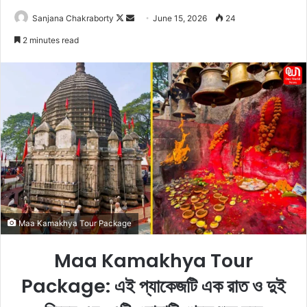
Sanjana Chakraborty
F
S
June 15, 2026
24
o
e
2 minutes read
l
n
l
d
o
a
w
n
o
e
n
m
X
a
i
l
Maa Kamakhya Tour Package
Maa Kamakhya Tour
Package: এই প্যাকেজটি এক রাত ও দুই