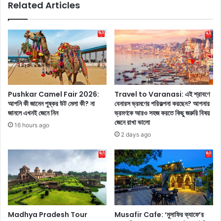
Related Articles
k
e
o
e
n
:
d
স
a
ম্প্র
:
তি
র
এ
শ্মি
ক
কা
টি
Pushkar Camel Fair 2026:
Travel to Varanasi: এই শ্রাবণে
ম
প
আপনি কী জানেন পুষ্কর উট মেলা কী? না
বেনারস ভ্রমণের পরিকল্পনা করছেন? আপনার
ন্দা
ড
জানলে এখনই জেনে নিন
ভ্রমণকে আরও সহজ করতে কিছু জরুরি বিষয়
ন্না
কা
জেনে রাখা ভালো
16 hours ago
এ
স্টে
2 days ago
বং
উ
বি
প
জ
স্থি
য়
ত
দে
হ
বে
য়ে
রা
ধ্রু
কো
ব
Madhya Pradesh Tour
Musafir Cafe: ‘মুসাফির ক্যাফে’র
ন্ডা