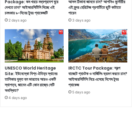
রা
Package: কম খরচে মধ্যপ্রদেশ ঘুরে
আসল ঠিকানা জানতে চান? আপনিও মুসৌরীর
র
দেখতে চান? আইআরসিটিসি দিচ্ছে এই
এই সুন্দর হেরিটেজ প্রপার্টিতে ছুটি কাটাতে
ঠি
মি
চমৎকার ৯-দিনের ট্যুর প্যাকেজটি
পারেন
র
ষ্টি
বি
2 days ago
3 days ago
মু
ষ
হূ
য়ে
র্ত
ক
ভা
থা
ই
ব
রা
লে
ল
ছে
UNESCO World Heritage
IRCTC Tour Package: স্বল্প
,
ন
Site: ইউনেস্কো বিশ্ব ঐতিহ্য স্থানের
বাজেটে গ্যাংটক ও দার্জিলিং ভ্রমণ করতে চান?
মু
ও
তালিকায় যুক্ত হল ভারতের আরও একটি
আইআরসিটিসি নিয়ে এসেছে বিশেষ ট্যুর
হূ
রি
স্থাপত্য, জানেন এটি কোন রাজ্যে সেটি
প্যাকেজ
র্তে
এ
অবস্থিত?
5 days ago
র
বং
4 days ago
এ
কে
ক
ন
ঝ
তা
ল
কে
ক
প
দে
ছ