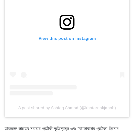
View this post on Instagram
A post shared by Ashfaq Ahmad (@khatarnakjanab)
তাজমহল ভারতের সবচেয়ে প্রতীকী স্মৃতিস্তম্ভ এবং “ভালোবাসার প্রতীক” হিসেবে