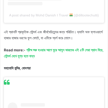
A post shared by Mohd Danish I Travel
(@diltootechutti)
এই স্থানটি প্রাকৃতিক সৌন্দর্য এবং জীববৈচিত্র্যের জন্য পরিচিত। ভ্যালি অফ ফ্লাওয়ার্সে
হাজার হাজার ধরণের ফুল ফোটে, যা এটিকে স্বর্গ করে তোলে।
Read more:-
গ্রীষ্ম শুরু হওয়ার আগে ঘুরে আসুন ভারতের এই ৫টি সেরা স্থান দিয়ে,
সৌন্দর্য দেখে মুগ্ধ হতে বাধ্য
মহাবোধি মন্দির, বোধগয়া