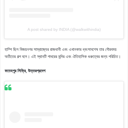
A post shared by INDIA (@walkwithindia)
হাম্পি ছিল বিজয়নগর সাম্রাজ্যের রাজধানী এবং এখানকার ধ্বংসাবশেষ তার গৌরবময়
অতীতের গল্প বলে। এই স্থানটি পাথরের মন্দির এবং ঐতিহাসিক গুরুত্বের জন্য পরিচিত।
ফতেহপুর সিক্রি, উত্তরপ্রদেশ