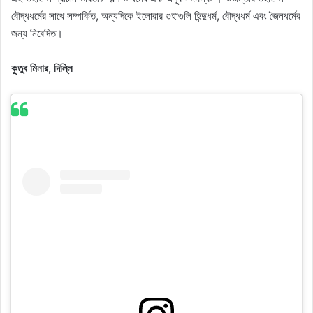
বৌদ্ধধর্মের সাথে সম্পর্কিত, অন্যদিকে ইলোরার গুহাগুলি হিন্দুধর্ম, বৌদ্ধধর্ম এবং জৈনধর্মের
জন্য নিবেদিত।
কুতুব মিনার, দিল্লি