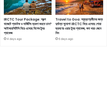
স্টা
বা
র
না
ছ
বে
বি
IRCTC Tour Package: স্বল্প
Travel to Goa: সমুদ্রপ্রেমীদের জন্য
ন
র
বাজেটে গ্যাংটক ও দার্জিলিং ভ্রমণ করতে চান?
দুর্দান্ত সুযোগ! IRCTC নিয়ে এসেছে গোয়া
জে
রে
আইআরসিটিসি নিয়ে এসেছে বিশেষ ট্যুর
ভ্রমণের এয়ার ট্যুর প্যাকেজ, কত খরচ জেনে
নে
ক
প্যাকেজ
নিন
নি
র্ড
4 days ago
6 days ago
ন
ভা
এ
ঙ
ই
তে
প্র
প্র
তি
স্তু
বে
ত
দ
ভি
নে
কি
র
ছা
বা