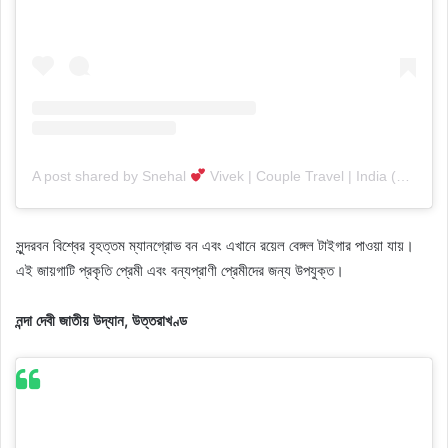
A post shared by Snehal
Vivek | Couple Travel | India (@breathetravelrepeat)
সুন্দরবন বিশ্বের বৃহত্তম ম্যানগ্রোভ বন এবং এখানে রয়েল বেঙ্গল টাইগার পাওয়া যায়।
এই জায়গাটি প্রকৃতি প্রেমী এবং বন্যপ্রাণী প্রেমীদের জন্য উপযুক্ত।
নন্দা দেবী জাতীয় উদ্যান, উত্তরাখণ্ড