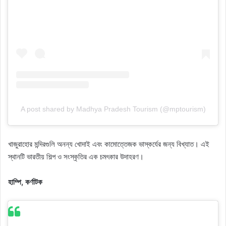
A post shared by Madhya Pradesh Tourism (@mptourism)
খাজুরাহোর মন্দিরগুলি অনন্য খোদাই এবং কামোত্তেজক ভাস্কর্যের জন্য বিখ্যাত। এই
স্থানটি ভারতীয় শিল্প ও সংস্কৃতির এক চমৎকার উদাহরণ।
হাম্পি, কর্ণাটক