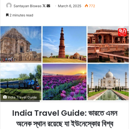
Santayan Biswas
F
S
March 6, 2025
772
o
e
2 minutes read
l
n
l
d
o
a
w
n
o
e
n
m
X
a
i
l
India Travel Guide
India Travel Guide: ভারতে এমন
অনেক স্থান রয়েছে যা ইউনেস্কোর বিশ্ব