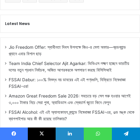
Latest News
Jio Freedom Offer: স্বাধীনতা দিবস উপলক্ষে জিও-র মেগা অফার—ব্রডব্যান্ড
প্ল্যানে এবার বিশাল ছাড়
Team India Chief Selector Ajit Agarkar: ভিভিএস লক্ষ্মণ হচ্ছেন ভারতীয়
দলের নতুন প্রধান নির্বাচক, অজিত আগরকরকে অপসারণ করছে বিসিসিআই
FSSAI Dabur: ১০০% বিশুদ্ধ নয় ডাবরের এই এই পণ্যগুলি, বিক্রিতে নিষেধাজ্ঞা
FSSAI-এর!
Amazon Great Freedom Sale 2026: সবচেয়ে বড় সেল শুরু হওয়ার আগেই
৩,০০০ টাকার নিচে সেরা পুমা, অ্যাডিডাস এবং স্কেচার্স জুতো কিনে ফেলুন
FSSAI Alcohol: এই এই অ্যালকোহল ব্র্যান্ডে নিষেধাজ্ঞা FSSAI-এর, ওল্ড মঙ্ক থেকে
ব্যাগপাইপার আর কী কী রয়েছে তালিকায়?