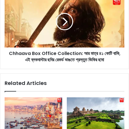
n
h
e
h
r
a
:
a
কো
v
রি
a
য়া
B
ন
o
দে
Chhaava Box Office Collection: আর মাত্র ৪১ কোটি বাকি,
x
র
এই ব্লকবাস্টার ছবির রেকর্ড ভাঙতে প্রস্তুত ভিকির ছাবা
O
ম
f
তো
f
গ্লা
i
Related Articles
স
c
স্কি
e
ন
C
পে
o
তে
l
বা
l
ড়ি
e
তে
c