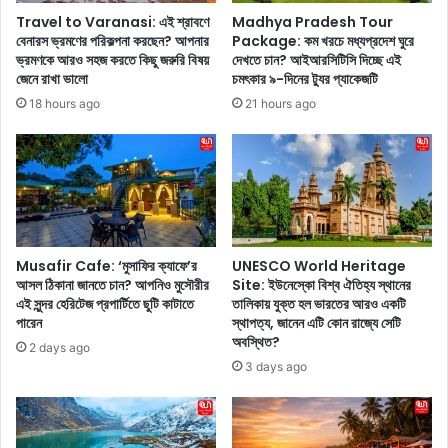
বা
t
Travel to Varanasi: এই শ্রাবণে
Madhya Pradesh Tour
না
i
বেনারস ভ্রমণের পরিকল্পনা করছেন? আপনার
Package: কম খরচে মধ্যপ্রদেশ ঘুরে
তে
o
ভ্রমণকে আরও সহজ করতে কিছু জরুরি বিষয়
দেখতে চান? আইআরসিটিসি দিচ্ছে এই
পা
n
জেনে রাখা ভালো
চমৎকার ৯-দিনের ট্যুর প্যাকেজটি
রে
:
18 hours ago
21 hours ago
ন
আ
রা
র
ই
মা
স
ত্র
ও
৪
য়া
১
টা
কো
র
টি
Musafir Cafe: ‘মুসাফির ক্যাফে’র
UNESCO World Heritage
টো
বা
আসল ঠিকানা জানতে চান? আপনিও মুসৌরীর
Site: ইউনেস্কো বিশ্ব ঐতিহ্য স্থানের
না
এই সুন্দর হেরিটেজ প্রপার্টিতে ছুটি কাটাতে
তালিকায় যুক্ত হল ভারতের আরও একটি
কি
পারেন
স্থাপত্য, জানেন এটি কোন রাজ্যে সেটি
র
,
অবস্থিত?
,
এ
2 days ago
কি
ই
3 days ago
ভা
ব্ল
বে
ক
এ
বা
টি