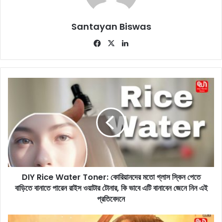
Santayan Biswas
Fa
X
Lin
ce
ke
bo
dIn
ok
D
I
Y
R
i
c
e
W
a
DIY Rice Water Toner: কোরিয়ানদের মতো গ্লাস স্কিন পেতে
t
বাড়িতে বানাতে পারেন রাইস ওয়াটার টোনার, কি ভাবে এটি বানাবেন জেনে নিন এই
e
r
প্রতিবেদনে
T
o
C