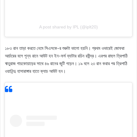
A post shared by IPL (@iplt20)
১৮৩ রান তাড়া করতে নেমে সিএসকে-র শুরুটা ভালো হয়নি। প্রথম ওভারেই জোফরা
আর্চারের বলে শূন্য রানে আউট হন ইন-ফর্ম ব্যাটার রচিন রবীন্দ্র। এরপর রাহুল ত্রিপাঠি
ঋতুরাজ গায়কোয়াড়ের সাথে ৪৬ রানের জুটি গড়েন। ১৯ বলে ২৩ রান করার পর ত্রিপাঠি
ওয়ানিন্দু হাসারাঙ্গার হাতে ক্যাচ আউট হন।