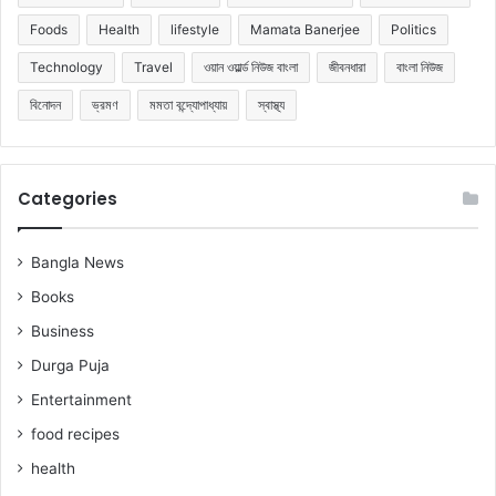
Foods
Health
lifestyle
Mamata Banerjee
Politics
Technology
Travel
ওয়ান ওয়ার্ল্ড নিউজ বাংলা
জীবনধারা
বাংলা নিউজ
বিনোদন
ভ্রমণ
মমতা বন্দ্যোপাধ্যায়
স্বাস্থ্য
Categories
Bangla News
Books
Business
Durga Puja
Entertainment
food recipes
health