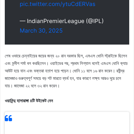
pic.twitter.com/ytuCdERVas
— IndianPremierLeague (@IPL)
March 30, 2025
শেষ ওভারে চেন্নাইয়ের জয়ের জন্য ২০ রান দরকার ছিল, এমএস ধোনি স্ট্রাইকে ছিলেন
এবং সন্দীপ শর্মা বল করছিলেন। ওয়াইডের পর, প্রথম লিগ্যাল বলেই এমএস ধোনি ক্যাচ
আউট হয়ে যান এবং ভক্তরা হতাশ হয়ে পড়েন। ধোনি ১১ বলে ১৬ রান করেন। রবীন্দ্র
জাদেজাও গুরুত্বপূর্ণ সময়ে বড় শট মারতে ব্যর্থ হন, যার কারণে লক্ষ্য আরও দূরে চলে
যায়। জাদেজা ২২ বলে ৩২ রান করেন।
ওয়ানিন্দু হাসারাঙ্গা ৪টি উইকেট নেন