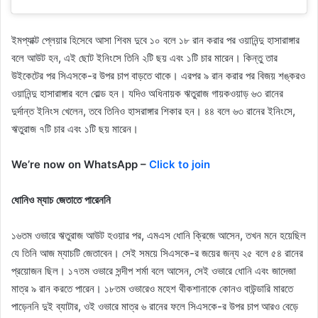
ইমপ্যাক্ট প্লেয়ার হিসেবে আসা শিবম দুবে ১০ বলে ১৮ রান করার পর ওয়ানিন্দু হাসারাঙ্গার
বলে আউট হন, এই ছোট ইনিংসে তিনি ২টি ছয় এবং ১টি চার মারেন। কিন্তু তার
উইকেটের পর সিএসকে-র উপর চাপ বাড়তে থাকে। এরপর ৯ রান করার পর বিজয় শঙ্করও
ওয়ানিন্দু হাসারাঙ্গার বলে বোল্ড হন। যদিও অধিনায়ক ঋতুরাজ গায়কওয়াড় ৬৩ রানের
দুর্দান্ত ইনিংস খেলেন, তবে তিনিও হাসরাঙ্গার শিকার হন। ৪৪ বলে ৬৩ রানের ইনিংসে,
ঋতুরাজ ৭টি চার এবং ১টি ছয় মারেন।
We’re now on WhatsApp –
Click to join
ধোনিও ম্যাচ জেতাতে পারেননি
১৬তম ওভারে ঋতুরাজ আউট হওয়ার পর, এমএস ধোনি ক্রিজে আসেন, তখন মনে হয়েছিল
যে তিনি আজ ম্যাচটি জেতাবেন। সেই সময়ে সিএসকে-র জয়ের জন্য ২৫ বলে ৫৪ রানের
প্রয়োজন ছিল। ১৭তম ওভারে সন্দীপ শর্মা বলে আসেন, সেই ওভারে ধোনি এবং জাদেজা
মাত্র ৯ রান করতে পারেন। ১৮তম ওভারেও মহেশ থীকশানাকে কোনও বাউন্ডারি মারতে
পাড়েননি দুই ব্যাটার, ওই ওভারে মাত্র ৬ রানের ফলে সিএসকে-র উপর চাপ আরও বেড়ে