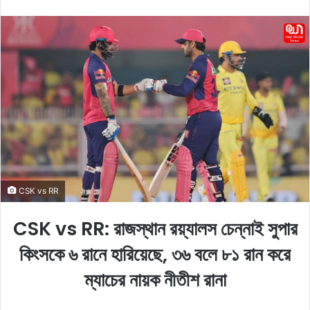
l
n
l
d
o
a
w
n
o
e
n
m
X
a
i
l
CSK vs RR
CSK vs RR: রাজস্থান রয়্যালস চেন্নাই সুপার
কিংসকে ৬ রানে হারিয়েছে, ৩৬ বলে ৮১ রান করে
ম্যাচের নায়ক নীতীশ রানা