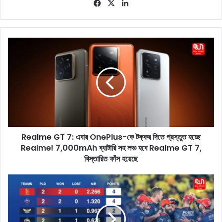
Fa
X
Lin
ce
ke
bo
dIn
ok
R
e
a
l
m
e
G
T
7
Realme GT 7: এবার OnePlus-কে টক্কর দিতে প্রস্তুত হচ্ছে
:
Realme! 7,000mAh ব্যাটারি সহ লঞ্চ হবে Realme GT 7,
এ
বা
বিস্তারিত ফাঁস হয়েছে
র
O
I
n
P
e
L
P
P
l
o