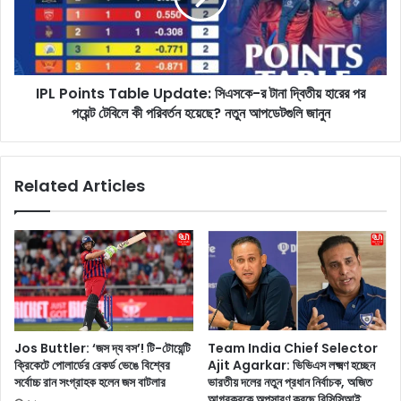
u
i
s
n
-
t
কে
s
ট
IPL Points Table Update: সিএসকে-র টানা দ্বিতীয় হারের পর
T
ক্ক
পয়েন্ট টেবিলে কী পরিবর্তন হয়েছে? নতুন আপডেটগুলি জানুন
a
র
b
দি
l
তে
e
Related Articles
প্র
U
স্তু
p
ত
d
হ
a
চ্ছে
t
R
e
e
:
a
সি
l
এ
Jos Buttler: ‘জস দ্য বস’! টি-টোয়েন্টি
Team India Chief Selector
m
স
ক্রিকেটে পোলার্ডের রেকর্ড ভেঙে বিশ্বের
Ajit Agarkar: ভিভিএস লক্ষ্মণ হচ্ছেন
e
কে
সর্বোচ্চ রান সংগ্রাহক হলেন জস বাটলার
ভারতীয় দলের নতুন প্রধান নির্বাচক, অজিত
!
-
আগরকরকে অপসারণ করছে বিসিসিআই