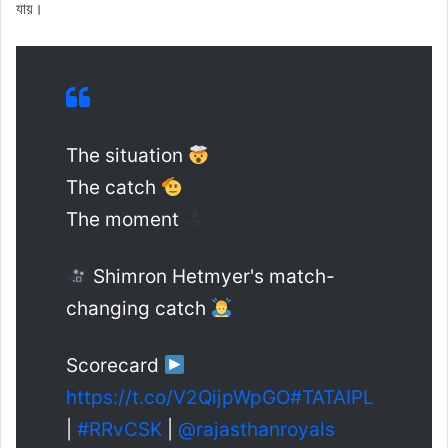
যায়।
The situation
The catch
The moment
Shimron Hetmyer's match-
changing catch
Scorecard
https://t.co/V2QijpWpGO
#TATAIPL
|
#RRvCSK
|
@rajasthanroyals