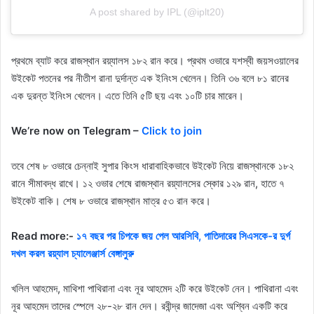
A post shared by IPL (@iplt20)
প্রথমে ব্যাট করে রাজস্থান রয়্যালস ১৮২ রান করে। প্রথম ওভারে যশস্বী জয়সওয়ালের
উইকেট পতনের পর নীতীশ রানা দুর্দান্ত এক ইনিংস খেলেন। তিনি ৩৬ বলে ৮১ রানের
এক দুরন্ত ইনিংস খেলেন। এতে তিনি ৫টি ছয় এবং ১০টি চার মারেন।
We’re now on Telegram –
Click to join
তবে শেষ ৮ ওভারে চেন্নাই সুপার কিংস ধারাবাহিকভাবে উইকেট নিয়ে রাজস্থানকে ১৮২
রানে সীমাবদ্ধ রাখে। ১২ ওভার শেষে রাজস্থান রয়্যালসের স্কোর ১২৯ রান, হাতে ৭
উইকেট বাকি। শেষ ৮ ওভারে রাজস্থান মাত্র ৫৩ রান করে।
Read more:-
১৭ বছর পর চিপকে জয় পেল আরসিবি, পাতিদারের সিএসকে-র দুর্গ
দখল করল রয়্যাল চ্যালেঞ্জার্স বেঙ্গালুরু
খলিল আহমেদ, মাথিশা পাথিরানা এবং নূর আহমেদ ২টি করে উইকেট নেন। পাথিরানা এবং
নূর আহমেদ তাদের স্পেলে ২৮-২৮ রান দেন। রবীন্দ্র জাদেজা এবং অশ্বিন একটি করে