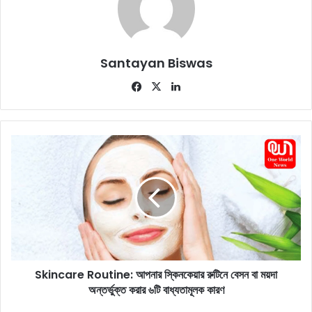
Santayan Biswas
Fa
X
Lin
ce
ke
bo
dIn
ok
S
k
i
n
c
a
r
e
R
Skincare Routine: আপনার স্কিনকেয়ার রুটিনে বেসন বা ময়দা
o
অন্তর্ভুক্ত করার ৬টি বাধ্যতামূলক কারণ
u
t