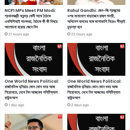
য়
d
দা
i
NCPI MPs Meet PM Modi:
Rahul Gandhi: জেন-জি প্রজন্মের
অ
a
প্রধানমন্ত্রী নরেন্দ্র মোদী সাথে বৈঠকে
ওপর মনোযোগ বাড়াচ্ছেন রাহুল গান্ধী,
ন্ত
:
এনসিপিআই সাংসদরা, বৈঠকে কী কী বিষয়ে
অখিলেশ যাদবের সঙ্গে ভাগাভাগি নিয়েও শীঘ্রই
র্ভু
এ
আলোচনা হয়েছে জেনে নিন
চূড়ান্ত হবে
ক্ত
ক
21 hours ago
23 hours ago
ক
টি
রা
স
র
তে
৬
জ
টি
বি
বা
র
ধ্য
তি
তা
র
One World News Political:
One World News Political:
মূ
জ
রাজনৈতিক দুনিয়ার কোন কোন খবর আজ
রাজনৈতিক দুনিয়ার কোন কোন খবর আজ
ল
শিরোনামে, দেখে নিন আজকের পলিটিক্যাল
শিরোনামে, দেখে নিন আজকের পলিটিক্যাল
ন্য
রাউন্ডআপ
রাউন্ডআপ
ক
মা
কা
র্চ
1 day ago
2 days ago
র
মা
ণ
সে
ভা
র