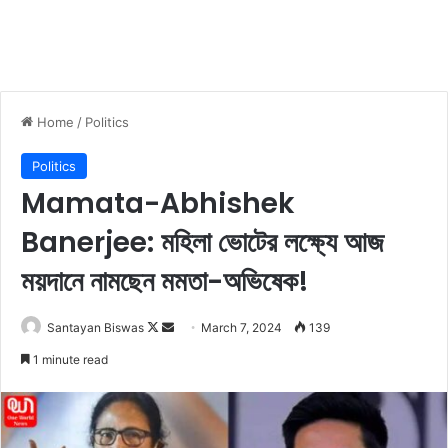
Home
/
Politics
Politics
Mamata-Abhishek
Banerjee: মহিলা ভোটের লক্ষ্যে আজ
ময়দানে নামছেন মমতা-অভিষেক!
Santayan Biswas
F
S
March 7, 2024
139
o
e
1 minute read
l
n
l
d
o
a
w
n