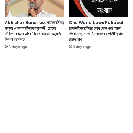
তে
দে
খা
Abhishek Banerjee: হাইকোর্টে বড়
One World News Political:
র
ধাক্কা খেলেন অভিষেক ব্যানার্জী! চোখের
রাজনৈতিক দুনিয়ার কোন কোন খবর আজ
জ
চিকিৎসার জন্য তাঁকে বিদেশ যাওয়ার অনুমতি
শিরোনামে, দেখে নিন আজকের পলিটিক্যাল
ন্য
দিল না আদালত
রাউন্ডআপ
৫
3 days ago
3 days ago
টি
সে
রা
স্থা
ন