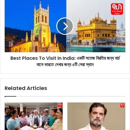
i
B
n
e
e
s
:
t
আ
P
প
l
না
a
র
c
স্কি
e
ন
Best Places To Visit In India: একটি সতেজ বিরতির জন্য মার্চ
s
কে
মাসে ভারতে দেখার জন্য ৫টি সেরা স্থান
T
য়া
o
র
V
রু
i
Related Articles
টি
s
নে
i
বে
t
স
I
ন
n
বা
I
ম
n