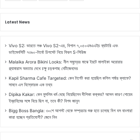
Latest News
Vivo S2: ভারতে লঞ্চ Vivo S2-এর, বিশাল ৭,০৫০এমএএইচ ব্যাটারি এবং
ডাইমেনসিটি ৭৩৬০-টার্বো চিপসেট নিয়ে ফিরল S-সিরিজ
Malaika Arora Bikini Looks: নীল সমুদ্রের মাঝে ইয়টে মালাইকা অরোরার
গ্ল্যামারাস অবতার দেখে চক্ষু চড়কগাছ নেটিজেনদের
Kapil Sharma Cafe Targeted: কেন টার্গেট করা হয়েছিল কপিল শর্মার ক্যাফে?
সামনে এল বিস্ফোরক এক তথ্য
Dipika Kakar: কেন মুসলিম ধর্ম বেছে নিয়েছিলেন দীপিকা কক্কর? আসল কারণ শোয়েব
ইব্রাহিমের সঙ্গে বিয়ে ছিল না, তবে কী? বিশদ জানুন
Bigg Boss Bangla: ৩০শে আগস্ট থেকে সম্প্রচার শুরু হতে চলেছে বিগ বস বাংলার!
কারা হচ্ছেন প্রতিযোগী? জেনে নিন