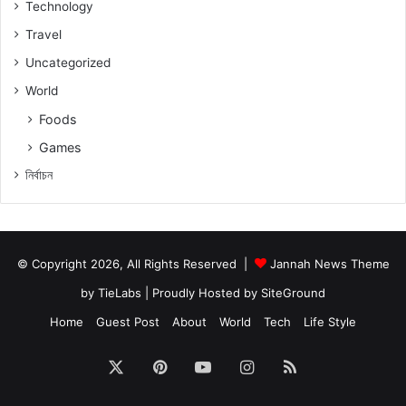
Technology
Travel
Uncategorized
World
Foods
Games
নিৰ্বাচন
© Copyright 2026, All Rights Reserved |
Jannah News Theme
by TieLabs
| Proudly Hosted by
SiteGround
Home
Guest Post
About
World
Tech
Life Style
X
Pinterest
YouTube
Instagram
RSS