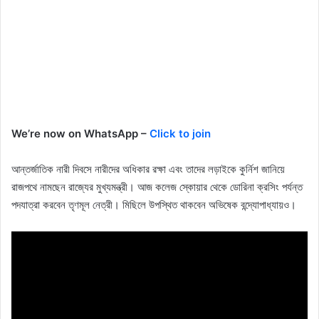
We’re now on WhatsApp –
Click to join
আন্তর্জাতিক নারী দিবসে নারীদের অধিকার রক্ষা এবং তাদের লড়াইকে কুর্নিশ জানিয়ে
রাজপথে নামছেন রাজ্যের মুখ্যমন্ত্রী। আজ কলেজ স্কোয়ার থেকে ডোরিনা ক্রসিং পর্যন্ত
পদযাত্রা করবেন তৃণমূল নেত্রী। মিছিলে উপস্থিত থাকবেন অভিষেক বন্দ্যোপাধ্যায়ও।