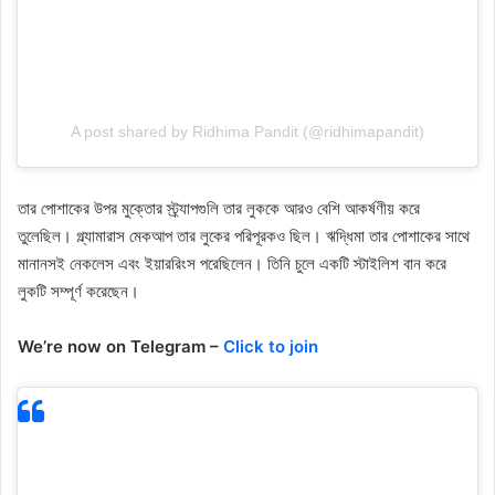
A post shared by Ridhima Pandit (@ridhimapandit)
তার পোশাকের উপর মুক্তোর স্ট্র্যাপগুলি তার লুককে আরও বেশি আকর্ষণীয় করে
তুলেছিল। গ্ল্যামারাস মেকআপ তার লুকের পরিপূরকও ছিল। ঋদ্ধিমা তার পোশাকের সাথে
মানানসই নেকলেস এবং ইয়াররিংস পরেছিলেন। তিনি চুলে একটি স্টাইলিশ বান করে
লুকটি সম্পূর্ণ করেছেন।
We’re now on Telegram –
Click to join