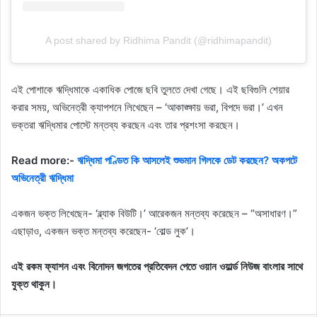
A post shared by Ridhima Pandit (@ridhimapandit)
এই পোশাকে ঋদ্ধিমাকে একাধিক পোজে ছবি তুলতে দেখা গেছে। এই ছবিগুলি শেয়ার
করার সময়, অভিনেত্রী ক্যাপশনে লিখেছেন – ‘আকাঙ্ক্ষায় ভরা, বিপদে ভরা।’ এখন
ভক্তরা ঋদ্ধিমার পোস্টে মন্তব্য করছেন এবং তার প্রশংসা করছেন।
Read more:-
ঋদ্ধিমা পণ্ডিত কি আসলেই শুভমান গিলকে ডেট করছেন? অকপটে
অভিনেত্রী ঋদ্ধিমা
একজন ভক্ত লিখেছেন- ‘ব্ল্যাক বিউটি।’ আরেকজন মন্তব্য করেছেন – “অসাধারণ।”
এছাড়াও, একজন ভক্ত মন্তব্য করেছেন- ‘বোল্ড লুক’।
এই রকম ফ্যাশন এবং বিনোদন জগতের প্রতিবেদন পেতে ওয়ান ওয়ার্ল্ড নিউজ বাংলার সাথে
যুক্ত থাকুন।