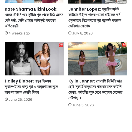
র
জ
Kate Sharma Bikini Look:
Jennifer Lopez: প্যারিস হাউট
ন্য
মেরুন বিকিনি পরে সুইমিং পুল থেকে উঠে এলেন
কাউচার উইকে পালক-ঢাকা মাইকেল কর্স
কেট শর্মা, সেক্সি পোজে ফটোশ্যুট করলেন
ব্লেজারের নিচে কালো ব্রা প্রদর্শন করলেন
প্র
অভিনেত্রী
জেনিফার লোপেজ
স্তু
ত
4 weeks ago
July 8, 2026
অ
যো
ধ্যা
Hailey Bieber: নতুন স্কিমস
Kylie Jenner: গোলাপি বিকিনি আর
ক্যাম্পেইনের জন্য ব্রা ও অন্তর্বাসের লুকে
ছোট স্কার্টে ভক্তদের ঘাম ঝরালেন কাইলি
তাক লাগালেন হেইলি বিবার
জেনার, কাইলির লুক দেখে উত্তাপ বেড়েছে
নেটপাড়ার
June 25, 2026
June 5, 2026