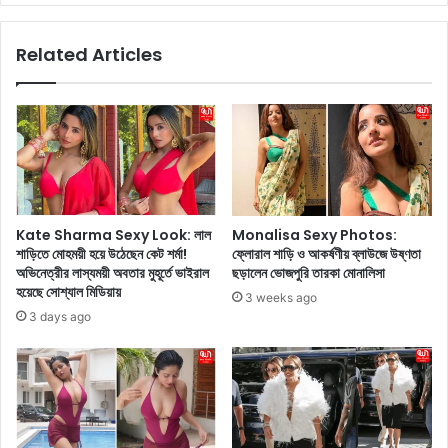
জা
n
নু
d
Related Articles
ন
i
,
r
এ
:
টি
২
আ
০
ত্মা
২
কে
৫
প
সা
বি
লে
Kate Sharma Sexy Look: লাল
Monalisa Sexy Photos:
ত্র
র
শাড়িতে মোহময়ী হয়ে উঠেছেন কেট শর্মা!
ফ্লোরাল শাড়ি ও আকর্ষণীয় ব্লাউজে উষ্ণতা
ক
ম
অভিনেত্রীর লাস্যময়ী অবতার মুহূর্তে ভাইরাল
ছড়ালেন ভোজপুরি তারকা মোনালিসা
রে
হা
হয়েছে সোশ্যাল মিডিয়ায়
3 weeks ago
কু
3 days ago
ম্ভে
৩
কো
টি
ভ
ক্তে