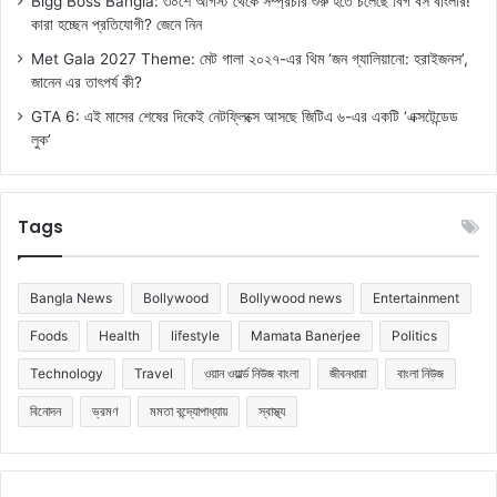
Bigg Boss Bangla: ৩০শে আগস্ট থেকে সম্প্রচার শুরু হতে চলেছে বিগ বস বাংলার!
কারা হচ্ছেন প্রতিযোগী? জেনে নিন
Met Gala 2027 Theme: মেট গালা ২০২৭-এর থিম ‘জন গ্যালিয়ানো: হরাইজনস’,
জানেন এর তাৎপর্য কী?
GTA 6: এই মাসের শেষের দিকেই নেটফ্লিক্সে আসছে জিটিএ ৬-এর একটি ‘এক্সটেন্ডেড
লুক’
Tags
Bangla News
Bollywood
Bollywood news
Entertainment
Foods
Health
lifestyle
Mamata Banerjee
Politics
Technology
Travel
ওয়ান ওয়ার্ল্ড নিউজ বাংলা
জীবনধারা
বাংলা নিউজ
বিনোদন
ভ্রমণ
মমতা বন্দ্যোপাধ্যায়
স্বাস্থ্য