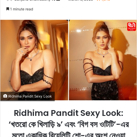
o
e
1 minute read
l
n
l
d
o
a
w
n
o
e
n
m
X
a
i
l
Ridhima Pandit Sexy Look
Ridhima Pandit Sexy Look:
‘খতরো কে খিলাড়ি ৯’ এবং ‘বিগ বস ওটিটি’-এর
মতো একাধিক রিয়েলিটি শো-এর অংশ নেওয়া