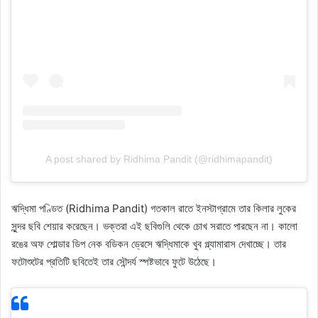
A post shared by Ridhima Pandit (@ridhimapandit)
ঋদ্ধিমা পণ্ডিত (Ridhima Pandit) গতকাল রাতে ইনস্টাগ্রামে তার কিলার লুকের
সুন্দর ছবি শেয়ার করেছেন। ভক্তরা এই ছবিগুলি থেকে চোখ সরাতে পারছেন না। কালো
রঙের অফ শোল্ডার ডিপ নেক বডিকন ড্রেসে ঋদ্ধিমাকে খুব গ্ল্যামারাস দেখাচ্ছে। তার
ফটোশুটের প্রতিটি ছবিতেই তার সৌন্দর্য স্পষ্টভাবে ফুটে উঠেছে।