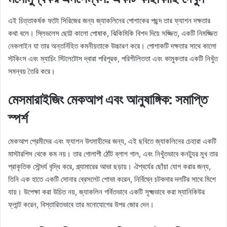
এই চিত্তাকর্ষক ফটো সিরিজের জন্য জ্যাকলিনের পোশাকের পছন্দ তার ফ্যাশন দক্ষতার
কথা বলে। স্লিভলেস ছোট্ট কালো পোষাক, ঝিকিমিকি বিশদ দিয়ে সজ্জিত, একটি নিমজ্জিত
নেকলাইন যা তার অন্তর্নিহিত কমনীয়তাকে উচ্চারণ করে। পোশাকটি দক্ষতার সাথে কালো
স্টকিংস এবং ম্যাচিং স্টিলেটোস দ্বারা পরিপূরক, পরিশীলিততা এবং কামুকতার একটি নিখুঁত
সমন্বয় তৈরি করে।
মেসমারাইজিং মেকআপ এবং আনুষাঙ্গিক: সমাপ্তি
স্পর্শ
মেকআপ প্রেমীদের এবং ফ্যাশন উৎসাহীদের জন্য, এই ছবিতে জ্যাকলিনের চেহারা একটি
মাস্টারপিস থেকে কম নয়। তার গোলাপী ঠোঁট ব্লাশ গাল, এবং নিখুঁতভাবে কনট্যুর মুখ তার
প্রাকৃতিক সৌন্দর্য বৃদ্ধি করে, গ্ল্যামারের আভা ছড়ায়। ঐশ্বর্যের ছোঁয়া যোগ করার জন্য,
তিনি এক হাতে একটি সোনার ব্রেসলেট শোভা করেন, নির্বিঘ্নে চটকদার দলটির সাথে মিশে
যায়। উপেক্ষা করা উচিত নয়, জ্যাকলিন গর্বিতভাবে একটি সূক্ষ্মভাবে করা ম্যানিকিউর
ফ্লান্ট করেন, বিস্তারিতভাবে তার মনোযোগের উপর জোর দেন।