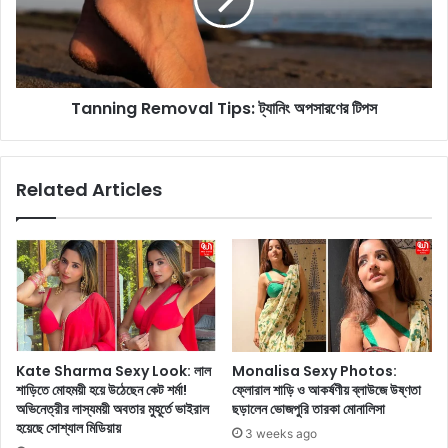
i
স্বা
n
স্থ্যে
g
র
R
জ
e
ন্য
Tanning Removal Tips: ট্যানিং অপসারণের টিপস
m
'
o
প
v
নি
a
Related Articles
রে
l
র
T
জ
i
ল
p
'
s
ব্য
:
ব
ট্যা
হা
নিং
র
অ
Kate Sharma Sexy Look: লাল
Monalisa Sexy Photos:
ক
প
শাড়িতে মোহময়ী হয়ে উঠেছেন কেট শর্মা!
ফ্লোরাল শাড়ি ও আকর্ষণীয় ব্লাউজে উষ্ণতা
রা
সা
অভিনেত্রীর লাস্যময়ী অবতার মুহূর্তে ভাইরাল
ছড়ালেন ভোজপুরি তারকা মোনালিসা
র
র
হয়েছে সোশ্যাল মিডিয়ায়
3 weeks ago
৫
ণে