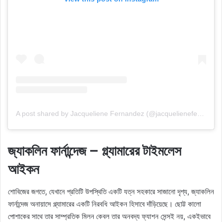
A post shared by Jacqueliene Fernandez (@jacquelienefernandez)
জ্যাকলিন ফার্নান্দেজ – গ্ল্যামারের টাইমলেস
আইকন
শোবিজের জগতে, যেখানে প্রতিটি উপস্থিতি একটি যত্ন সহকারে সাজানো দৃশ্য, জ্যাকলিন
ফার্নান্দেজ অনায়াসে গ্ল্যামারের একটি নিরবধি আইকন হিসাবে দাঁড়িয়েছে। ছোট্ট কালো
পোশাকের সাথে তার সাম্প্রতিক মিলন কেবল তার অনবদ্য ফ্যাশন সেন্সই নয়, একইভাবে