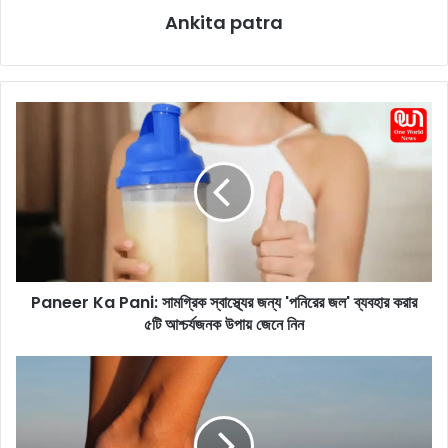
Ankita patra
P
a
n
e
e
r
K
a
P
Paneer Ka Pani: সামগ্রিক স্বাস্থ্যের জন্য 'পনিরের জল' ব্যবহার করার
a
৫টি আশ্চর্যজনক উপায় জেনে নিন
n
i
:
T
সা
a
ম
n
গ্রি
n
ক