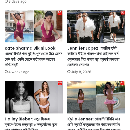
3 days ago
টি
র
আ
টি
শ্চ
প
র্য
স
জ
ন
ক
উ
Kate Sharma Bikini Look:
Jennifer Lopez: প্যারিস হাউট
পা
মেরুন বিকিনি পরে সুইমিং পুল থেকে উঠে এলেন
কাউচার উইকে পালক-ঢাকা মাইকেল কর্স
কেট শর্মা, সেক্সি পোজে ফটোশ্যুট করলেন
ব্লেজারের নিচে কালো ব্রা প্রদর্শন করলেন
য়
অভিনেত্রী
জেনিফার লোপেজ
জে
নে
4 weeks ago
July 8, 2026
নি
ন
Hailey Bieber: নতুন স্কিমস
Kylie Jenner: গোলাপি বিকিনি আর
ক্যাম্পেইনের জন্য ব্রা ও অন্তর্বাসের লুকে
ছোট স্কার্টে ভক্তদের ঘাম ঝরালেন কাইলি