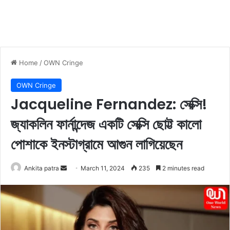
Home
/
OWN Cringe
OWN Cringe
Jacqueline Fernandez: সেক্সি!
জ্যাকলিন ফার্নান্দেজ একটি সেক্সি ছোট্ট কালো
পোশাকে ইনস্টাগ্রামে আগুন লাগিয়েছেন
Ankita patra
S
March 11, 2024
235
2 minutes read
e
n
d
a
n