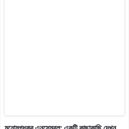
মনোমুগ্ধকর এনসেম্বল: একটি কাছাকাছি দেখুন