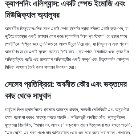
ক্যাপশনিং এলিগ্যান্স: একটি স্পেড ইমোজি এবং
মিউজিক্যাল অ্যাল্যুর
আকর্ষণীয় ভিজ্যুয়ালগুলির সাথে একটি স্পেড ইমোজি দ্বারা সজ্জিত একটি ক্যাপশন, যা
জুটিতে রহস্যের একটি উপাদান যোগ করে৷ জ্যাকলিন “অল দ্য স্টারস” এর ছন্দের সাথে
পোস্টটিকে মিশ্রিত করে নান্দনিকতাকে আরও উঁচুতে নিয়ে যায়, যা ভিজ্যুয়াল এবং শ্রাবণ
আকর্ষণের মধ্যে একটি সুরেলা সমন্বয় তৈরি করে। ক্যাপশনে বিস্তারিত এবং সৃজনশীল
অভিব্যক্তির প্রতি এই মনোযোগ অভিনেত্রীর একটি সম্পূর্ণ এবং চিত্তাকর্ষক সোশ্যাল
মিডিয়া আখ্যান তৈরি করার ক্ষমতার উদাহরণ দেয়।
সেলেব প্রতিক্রিয়া: অবনীত কৌর এবং ভক্তদের
কাছ থেকে সাধুবাদ
ভার্চুয়াল বিশ্ব জ্যাকলিনের গ্ল্যামারে আচ্ছন্ন থাকায়, সহকর্মী সেলিব্রিটি এবং অনুরাগীরা
তাকে প্রশংসা করেও সাহায্য করতে পারেনি। অভিনেত্রী অবনীত কৌর, জ্যাকুলিনের
মুগ্ধতায় বিমোহিত, “আমার ওহ আমার।” ভক্তরাও তাদের উত্তেজনা ধরে রাখতে পারেনি,
“এত সেক্সি” এর মতো প্রশংসার অভিব্যক্তি থেকে শুরু করে অত্যাশ্চর্য কালো পোশাকের