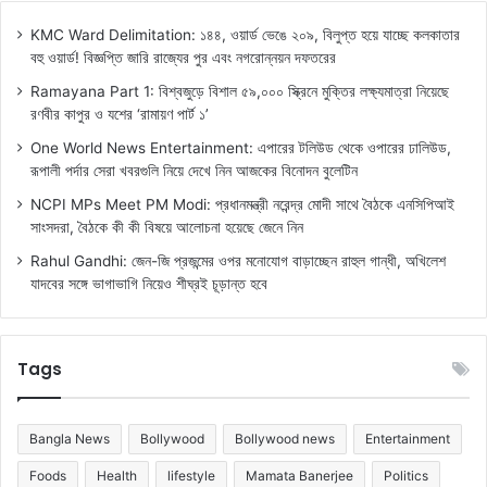
KMC Ward Delimitation: ১৪৪, ওয়ার্ড ভেঙে ২০৯, বিলুপ্ত হয়ে যাচ্ছে কলকাতার
বহু ওয়ার্ড! বিজ্ঞপ্তি জারি রাজ্যের পুর এবং নগরোন্নয়ন দফতরের
Ramayana Part 1: বিশ্বজুড়ে বিশাল ৫৯,০০০ স্ক্রিনে মুক্তির লক্ষ্যমাত্রা নিয়েছে
রণবীর কাপুর ও যশের ‘রামায়ণ পার্ট ১’
One World News Entertainment: এপারের টলিউড থেকে ওপারের ঢালিউড,
রূপালী পর্দার সেরা খবরগুলি নিয়ে দেখে নিন আজকের বিনোদন বুলেটিন
NCPI MPs Meet PM Modi: প্রধানমন্ত্রী নরেন্দ্র মোদী সাথে বৈঠকে এনসিপিআই
সাংসদরা, বৈঠকে কী কী বিষয়ে আলোচনা হয়েছে জেনে নিন
Rahul Gandhi: জেন-জি প্রজন্মের ওপর মনোযোগ বাড়াচ্ছেন রাহুল গান্ধী, অখিলেশ
যাদবের সঙ্গে ভাগাভাগি নিয়েও শীঘ্রই চূড়ান্ত হবে
Tags
Bangla News
Bollywood
Bollywood news
Entertainment
Foods
Health
lifestyle
Mamata Banerjee
Politics