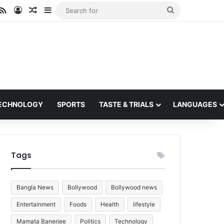
ube
stagram
RSS
Log In
Random Article
Sidebar
Search
for
ECHNOLOGY
SPORTS
TASTE & TRIALS
LANGUAGES
Tags
Bangla News
Bollywood
Bollywood news
Entertainment
Foods
Health
lifestyle
Mamata Banerjee
Politics
Technology