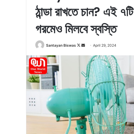
ঠান্ডা রাখতে চান? এই ৭ট
গরমেও মিলবে স্বস্তি
Santayan Biswas
F
S
April 29, 2024
o
e
l
n
l
d
o
a
w
n
o
e
n
m
X
a
i
l