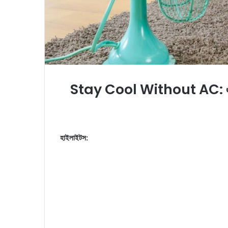
Stay Cool Without AC: এসি ছাড়
হাইলাইটস: