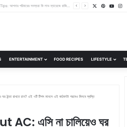
X
Pinterest
YouT
In
India First High Altitude Ladakh Safari: লাদাখে শুরু হচ্ছে ভারতের প্রথম হাই-অল্টিটিউড ওয়াইল্ডলাইফ সাফারি, এর বিশেষত্ব কী?
S
ENTERTAINMENT
FOOD RECIPES
LIFESTYLE
T
ঠান্ডা রাখতে চান? এই ৭টি টিপস মানলে এই কাঠফাটা গরমেও মিলবে স্বস্তি
AC: এসি না চালিয়েও ঘর