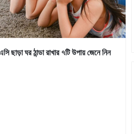
া ঘর ঠান্ডা রাখার ৭টি উপায় জেনে নিন