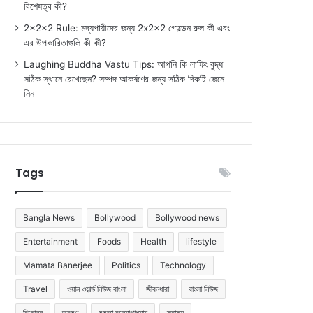
বিশেষত্ব কী?
2x2x2 Rule: মদ্যপায়ীদের জন্য 2x2x2 গোল্ডেন রুল কী এবং
এর উপকারিতাগুলি কী কী?
Laughing Buddha Vastu Tips: আপনি কি লাফিং বুদ্ধ
সঠিক স্থানে রেখেছেন? সম্পদ আকর্ষণের জন্য সঠিক দিকটি জেনে
নিন
Tags
Bangla News
Bollywood
Bollywood news
Entertainment
Foods
Health
lifestyle
Mamata Banerjee
Politics
Technology
Travel
ওয়ান ওয়ার্ল্ড নিউজ বাংলা
জীবনধারা
বাংলা নিউজ
বিনোদন
ভ্রমণ
মমতা বন্দ্যোপাধ্যায়
স্বাস্থ্য