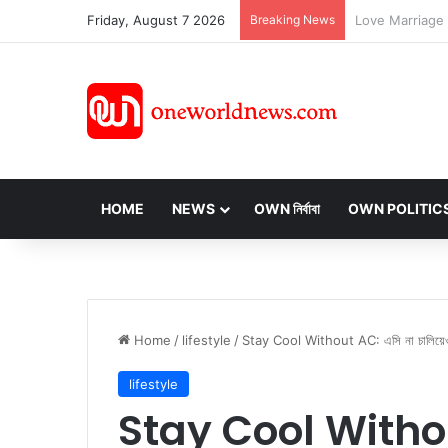
Friday, August 7 2026
Breaking News
HOME
NEWS
OWN নির্বাবা
OWN POLITIC
Home
/
lifestyle
/
Stay Cool Without AC: এসি না চালিয়েও ঘর 
lifestyle
Stay Cool Without 