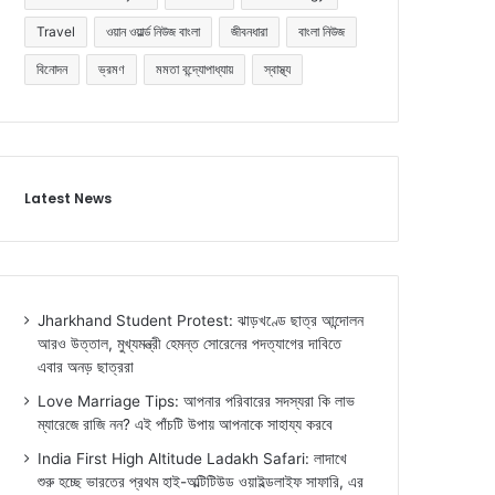
Travel
ওয়ান ওয়ার্ল্ড নিউজ বাংলা
জীবনধারা
বাংলা নিউজ
বিনোদন
ভ্রমণ
মমতা বন্দ্যোপাধ্যায়
স্বাস্থ্য
Latest News
Jharkhand Student Protest: ঝাড়খণ্ডে ছাত্র আন্দোলন
আরও উত্তাল, মুখ্যমন্ত্রী হেমন্ত সোরেনের পদত্যাগের দাবিতে
এবার অনড় ছাত্ররা
Love Marriage Tips: আপনার পরিবারের সদস্যরা কি লাভ
ম্যারেজে রাজি নন? এই পাঁচটি উপায় আপনাকে সাহায্য করবে
India First High Altitude Ladakh Safari: লাদাখে
শুরু হচ্ছে ভারতের প্রথম হাই-অল্টিটিউড ওয়াইল্ডলাইফ সাফারি, এর