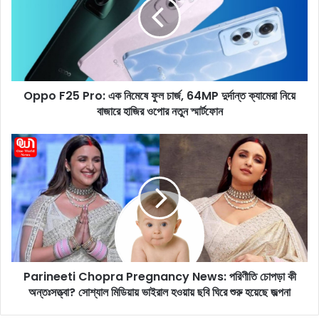
o
F
2
5
P
r
Oppo F25 Pro: এক নিমেষে ফুল চার্জ, 64MP দুর্দান্ত ক্যামেরা নিয়ে
o
বাজারে হাজির ওপোর নতুন স্মার্টফোন
:
এ
ক
P
নি
a
মে
r
ষে
i
ফু
n
ল
e
চা
e
র্জ
t
,
i
6
Parineeti Chopra Pregnancy News: পরিণীতি চোপড়া কী
C
4
অন্তঃসত্ত্বা? সোশ্যাল মিডিয়ায় ভাইরাল হওয়ায় ছবি ঘিরে শুরু হয়েছে জল্পনা
h
M
o