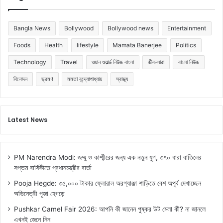
Bangla News
Bollywood
Bollywood news
Entertainment
Foods
Health
lifestyle
Mamata Banerjee
Politics
Technology
Travel
ওয়ান ওয়ার্ল্ড নিউজ বাংলা
জীবনধারা
বাংলা নিউজ
বিনোদন
ভ্রমণ
মমতা বন্দ্যোপাধ্যায়
স্বাস্থ্য
Latest News
PM Narendra Modi: জম্মু ও কাশ্মীরের জন্য এক নতুন যুগ, ৩৭০ ধারা বাতিলের
সপ্তম বার্ষিকীতে প্রধানমন্ত্রীর বার্তা
Pooja Hegde: ৩৫,০০০ টাকার ফ্লোরাল অরগ্যাঞ্জা শাড়িতে বেশ অপূর্ব দেখাচ্ছেন
অভিনেত্রী পূজা হেগড়ে
Pushkar Camel Fair 2026: আপনি কী জানেন পুষ্কর উট মেলা কী? না জানলে
এখনই জেনে নিন