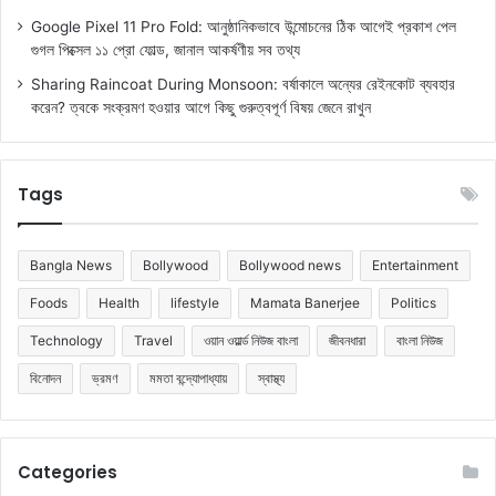
Google Pixel 11 Pro Fold: আনুষ্ঠানিকভাবে উন্মোচনের ঠিক আগেই প্রকাশ পেল
গুগল পিক্সেল ১১ প্রো ফোল্ড, জানাল আকর্ষণীয় সব তথ্য
Sharing Raincoat During Monsoon: বর্ষাকালে অন্যের রেইনকোট ব্যবহার
করেন? ত্বকে সংক্রমণ হওয়ার আগে কিছু গুরুত্বপূর্ণ বিষয় জেনে রাখুন
Tags
Bangla News
Bollywood
Bollywood news
Entertainment
Foods
Health
lifestyle
Mamata Banerjee
Politics
Technology
Travel
ওয়ান ওয়ার্ল্ড নিউজ বাংলা
জীবনধারা
বাংলা নিউজ
বিনোদন
ভ্রমণ
মমতা বন্দ্যোপাধ্যায়
স্বাস্থ্য
Categories