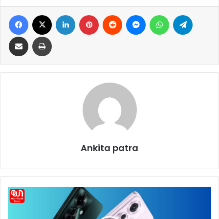
Facebook
X
LinkedIn
Pinterest
Reddit
Messenger
WhatsApp
Telegram
Share via Email
Print
Ankita patra
O
p
p