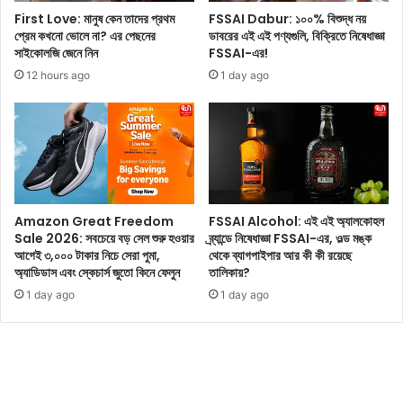
র্ট
প
First Love: মানুষ কেন তাদের প্রথম
FSSAI Dabur: ১০০% বিশুদ্ধ নয়
ফো
ড়া
প্রেম কখনো ভোলে না? এর পেছনের
ডাবরের এই এই পণ্যগুলি, বিক্রিতে নিষেধাজ্ঞা
ন
সাইকোলজি জেনে নিন
FSSAI-এর!
কী
অ
12 hours ago
1 day ago
ন্তঃ
স
ত্ত্বা
?
সো
শ্যা
ল
Amazon Great Freedom
FSSAI Alcohol: এই এই অ্যালকোহল
মি
Sale 2026: সবচেয়ে বড় সেল শুরু হওয়ার
ব্র্যান্ডে নিষেধাজ্ঞা FSSAI-এর, ওল্ড মঙ্ক
ডি
আগেই ৩,০০০ টাকার নিচে সেরা পুমা,
থেকে ব্যাগপাইপার আর কী কী রয়েছে
য়া
অ্যাডিডাস এবং স্কেচার্স জুতো কিনে ফেলুন
তালিকায়?
য়
1 day ago
1 day ago
ভা
ই
রা
ল
হ
ও