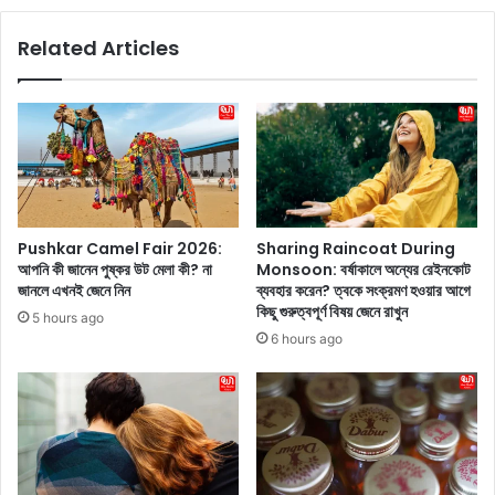
P
p
দু
r
Related Articles
র্দা
a
ন্ত
P
ক্যা
r
মে
e
রা
g
নি
n
য়ে
a
বা
n
জা
c
Pushkar Camel Fair 2026:
Sharing Raincoat During
রে
y
আপনি কী জানেন পুষ্কর উট মেলা কী? না
Monsoon: বর্ষাকালে অন্যের রেইনকোট
হা
N
জানলে এখনই জেনে নিন
ব্যবহার করেন? ত্বকে সংক্রমণ হওয়ার আগে
জি
e
কিছু গুরুত্বপূর্ণ বিষয় জেনে রাখুন
5 hours ago
র
w
6 hours ago
ও
s
পো
:
র
প
ন
রি
তু
ণী
ন
তি
স্মা
চো