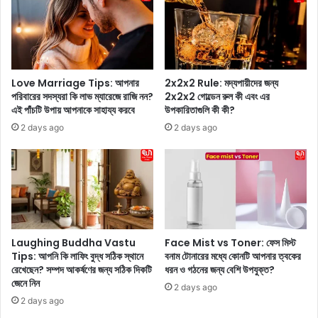
স্বা
রা
স্থ্য
ন
স
বৃ
প্তা
থা
হ
গে
Love Marriage Tips: আপনার
2x2x2 Rule: মদ্যপায়ীদের জন্য
কে
ল
পরিবারের সদস্যরা কি লাভ ম্যারেজে রাজি নন?
2x2x2 গোল্ডেন রুল কী এবং এর
ন
,
এই পাঁচটি উপায় আপনাকে সাহায্য করবে
উপকারিতাগুলি কী কী?
গু
ইং
2 days ago
2 days ago
রু
ল্যা
ত্ব
ন্ড
পূ
ভা
র্ণ
র
জা
ত
নে
কে
ন
৫
?
রা
Laughing Buddha Vastu
Face Mist vs Toner: ফেস মিস্ট
না
নে
Tips: আপনি কি লাফিং বুদ্ধ সঠিক স্থানে
বনাম টোনারের মধ্যে কোনটি আপনার ত্বকের
জা
হা
রেখেছেন? সম্পদ আকর্ষণের জন্য সঠিক দিকটি
ধরন ও গঠনের জন্য বেশি উপযুক্ত?
ন
জেনে নিন
রা
2 days ago
লে
ল
2 days ago
এ