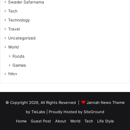
Swader Safarnama
Tech
Technology
Travel
Uncategorized
World
Foods
Games
নিৰ্বাচন
© Copyright 2026, All Rights Reserved |
Jannah News Theme
by TieLabs
| Proudly Hosted by
SiteGround
Home
Guest Post
About
World
Tech
Life Style