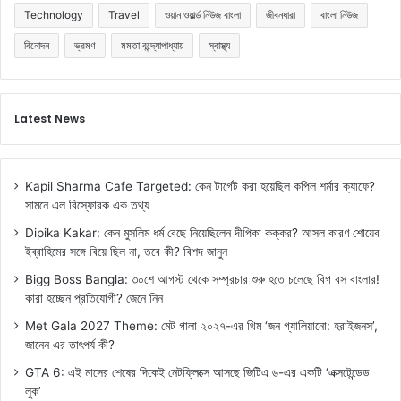
Technology
Travel
ওয়ান ওয়ার্ল্ড নিউজ বাংলা
জীবনধারা
বাংলা নিউজ
বিনোদন
ভ্রমণ
মমতা বন্দ্যোপাধ্যায়
স্বাস্থ্য
Latest News
Kapil Sharma Cafe Targeted: কেন টার্গেট করা হয়েছিল কপিল শর্মার ক্যাফে?
সামনে এল বিস্ফোরক এক তথ্য
Dipika Kakar: কেন মুসলিম ধর্ম বেছে নিয়েছিলেন দীপিকা কক্কর? আসল কারণ শোয়েব
ইব্রাহিমের সঙ্গে বিয়ে ছিল না, তবে কী? বিশদ জানুন
Bigg Boss Bangla: ৩০শে আগস্ট থেকে সম্প্রচার শুরু হতে চলেছে বিগ বস বাংলার!
কারা হচ্ছেন প্রতিযোগী? জেনে নিন
Met Gala 2027 Theme: মেট গালা ২০২৭-এর থিম ‘জন গ্যালিয়ানো: হরাইজনস’,
জানেন এর তাৎপর্য কী?
GTA 6: এই মাসের শেষের দিকেই নেটফ্লিক্সে আসছে জিটিএ ৬-এর একটি ‘এক্সটেন্ডেড
লুক’