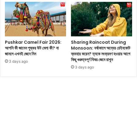
খ
ন
ই
জে
নে
নি
Pushkar Camel Fair 2026:
Sharing Raincoat During
ন
আপনি কী জানেন পুষ্কর উট মেলা কী? না
Monsoon: বর্ষাকালে অন্যের রেইনকোট
জানলে এখনই জেনে নিন
ব্যবহার করেন? ত্বকে সংক্রমণ হওয়ার আগে
কিছু গুরুত্বপূর্ণ বিষয় জেনে রাখুন
3 days ago
3 days ago