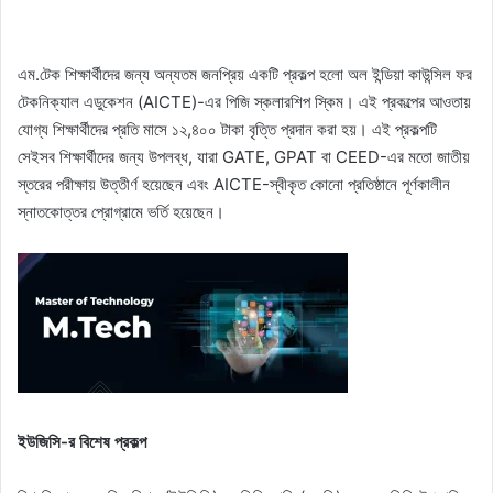
এম.টেক শিক্ষার্থীদের জন্য অন্যতম জনপ্রিয় একটি প্রকল্প হলো অল ইন্ডিয়া কাউন্সিল ফর
টেকনিক্যাল এডুকেশন (AICTE)-এর পিজি স্কলারশিপ স্কিম। এই প্রকল্পের আওতায়
যোগ্য শিক্ষার্থীদের প্রতি মাসে ১২,৪০০ টাকা বৃত্তি প্রদান করা হয়। এই প্রকল্পটি
সেইসব শিক্ষার্থীদের জন্য উপলব্ধ, যারা GATE, GPAT বা CEED-এর মতো জাতীয়
স্তরের পরীক্ষায় উত্তীর্ণ হয়েছেন এবং AICTE-স্বীকৃত কোনো প্রতিষ্ঠানে পূর্ণকালীন
স্নাতকোত্তর প্রোগ্রামে ভর্তি হয়েছেন।
ইউজিসি-র বিশেষ প্রকল্প