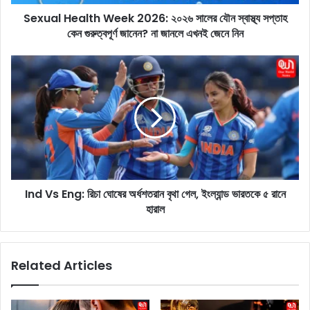
a
Sexual Health Week 2026: ২০২৬ সালের যৌন স্বাস্থ্য সপ্তাহ
l
কেন গুরুত্বপূর্ণ জানেন? না জানলে এখনই জেনে নিন
t
h
W
I
e
n
e
d
k
V
2
s
0
E
2
n
6
g
:
:
২
Ind Vs Eng: রিচা ঘোষের অর্ধশতরান বৃথা গেল, ইংল্যান্ড ভারতকে ৫ রানে
রি
০
হারাল
চা
২
ঘো
৬
ষে
সা
র
Related Articles
লে
অ
র
র্ধ
যৌ
শ
ন
ত