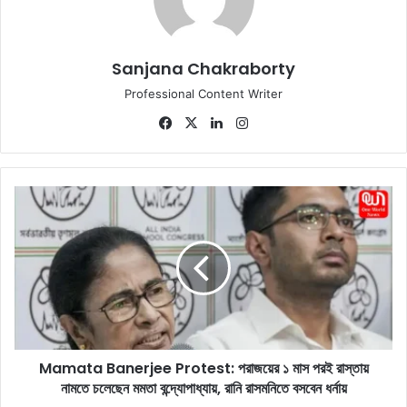
Sanjana Chakraborty
Professional Content Writer
Fa
X
Lin
Ins
ce
ke
tag
bo
dIn
ra
ok
m
M
a
m
a
t
a
B
a
n
Mamata Banerjee Protest: পরাজয়ের ১ মাস পরই রাস্তায়
e
নামতে চলেছেন মমতা বন্দ্যোপাধ্যায়, রানি রাসমনিতে বসবেন ধর্নায়
r
j