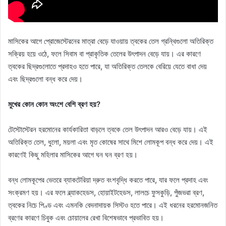
মাসিকের আগে প্রোজেস্টেরনের মাত্রা বেড়ে যাওয়ায় ত্বকের তেল গ্রন্থিগুলো অতিরিক্ত
সক্রিয় হয়ে ওঠে, ফলে সিবাম বা প্রাকৃতিক তেলের উৎপাদন বেড়ে যায়। এর কারণে
ত্বকের ছিদ্রগুলোতে প্রদাহও হতে পারে, যা অতিরিক্ত তেলকে বেরিয়ে যেতে বাধা দেয়
এবং ছিদ্রগুলো বন্ধ করে দেয়।
মুখের কোন কোন অংশে বেশি ব্রণ হয়?
টেস্টোস্টেরন হরমোনের কার্যকারিতা বাড়লে ত্বকে তেল উৎপাদন আরও বেড়ে যায়। এই
অতিরিক্ত তেল, ধুলো, ময়লা এবং মৃত কোষের সাথে মিশে লোমকূপ বন্ধ করে দেয়। এই
কারণেই কিছু মহিলার মাসিকের আগে ঘন ঘন ব্রণ হয়।
বন্ধ লোমকূপের ভেতরে ব্যাকটেরিয়া দ্রুত বংশবৃদ্ধি করতে পারে, যার ফলে প্রদাহ এবং
সংক্রমণ হয়। এর ফলে ব্ল্যাকহেডস, হোয়াইটহেডস, লালচে ফুসকুড়ি, পুঁজভরা ব্রণ,
ত্বকের নিচে পিণ্ড এবং এমনকি বেদনাদায়ক সিস্টও হতে পারে। এই ধরনের হরমোনজনিত
ব্রণের কারণে চিবুক এবং চোয়ালের রেখা বিশেষভাবে প্রভাবিত হয়।