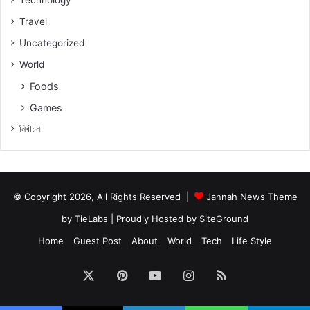
Travel
Uncategorized
World
Foods
Games
নিৰ্বাচন
© Copyright 2026, All Rights Reserved |
Jannah News Theme
by TieLabs
| Proudly Hosted by
SiteGround
Home
Guest Post
About
World
Tech
Life Style
X
Pinterest
YouTube
Instagram
RSS