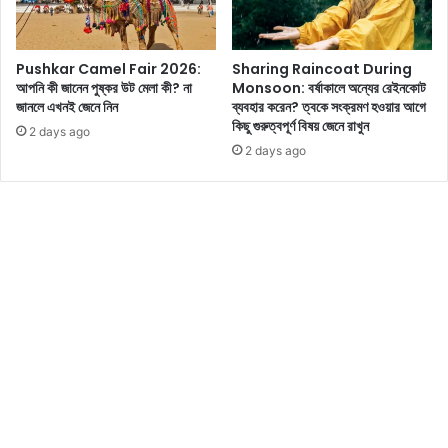
রা
নি
স
য়ে
ম
দে
Pushkar Camel Fair 2026:
Sharing Raincoat During
নি
খে
আপনি কী জানেন পুষ্কর উট মেলা কী? না
Monsoon: বর্ষাকালে অন্যের রেইনকোট
তে
নি
জানলে এখনই জেনে নিন
ব্যবহার করেন? ত্বকে সংক্রমণ হওয়ার আগে
ব
ন
কিছু গুরুত্বপূর্ণ বিষয় জেনে রাখুন
স
2 days ago
আ
2 days ago
বে
জ
ন
কে
ধ
র
র্না
বি
য়
নো
দ
ন
বু
লে
টি
ন