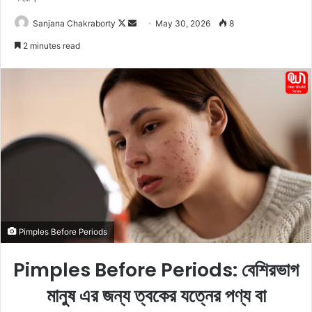
Sanjana Chakraborty
F
S
May 30, 2026
8
o
e
2 minutes read
l
n
l
d
o
a
w
n
o
e
n
m
X
a
i
l
Pimples Before Periods
Pimples Before Periods: বেশিরভাগ
মানুষ এর জন্য ত্বকের যত্নের পণ্য বা