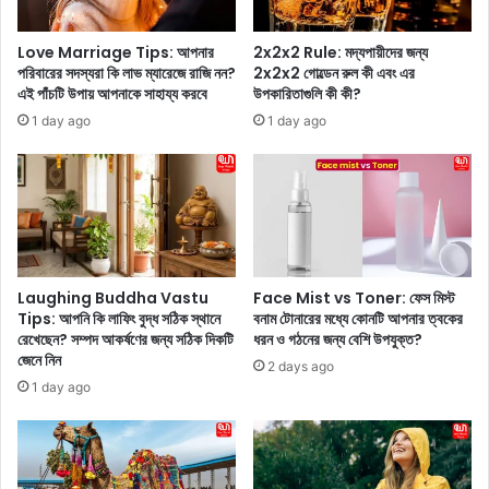
রা
m
স্তা
e
Love Marriage Tips: আপনার
2x2x2 Rule: মদ্যপায়ীদের জন্য
য়
n
পরিবারের সদস্যরা কি লাভ ম্যারেজে রাজি নন?
2x2x2 গোল্ডেন রুল কী এবং এর
না
t
এই পাঁচটি উপায় আপনাকে সাহায্য করবে
উপকারিতাগুলি কী কী?
ম
:
1 day ago
1 day ago
তে
বি
চ
নো
লে
দ
ছে
ন
ন
জ
ম
গ
ম
তে
তা
র
Laughing Buddha Vastu
Face Mist vs Toner: ফেস মিস্ট
ব
বা
Tips: আপনি কি লাফিং বুদ্ধ সঠিক স্থানে
বনাম টোনারের মধ্যে কোনটি আপনার ত্বকের
ন্দ্যো
ছা
রেখেছেন? সম্পদ আকর্ষণের জন্য সঠিক দিকটি
ধরন ও গঠনের জন্য বেশি উপযুক্ত?
পা
জেনে নিন
ই
2 days ago
ধ্যা
ক
1 day ago
য়
রা
,
খ
রা
ব
নি
র