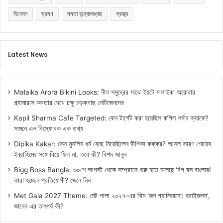
বিনোদন
ভ্রমণ
মমতা বন্দ্যোপাধ্যায়
স্বাস্থ্য
Latest News
Malaika Arora Bikini Looks: নীল সমুদ্রের মাঝে ইয়টে মালাইকা অরোরার
গ্ল্যামারাস অবতার দেখে চক্ষু চড়কগাছ নেটিজেনদের
Kapil Sharma Cafe Targeted: কেন টার্গেট করা হয়েছিল কপিল শর্মার ক্যাফে?
সামনে এল বিস্ফোরক এক তথ্য
Dipika Kakar: কেন মুসলিম ধর্ম বেছে নিয়েছিলেন দীপিকা কক্কর? আসল কারণ শোয়েব
ইব্রাহিমের সঙ্গে বিয়ে ছিল না, তবে কী? বিশদ জানুন
Bigg Boss Bangla: ৩০শে আগস্ট থেকে সম্প্রচার শুরু হতে চলেছে বিগ বস বাংলার!
কারা হচ্ছেন প্রতিযোগী? জেনে নিন
Met Gala 2027 Theme: মেট গালা ২০২৭-এর থিম ‘জন গ্যালিয়ানো: হরাইজনস’,
জানেন এর তাৎপর্য কী?