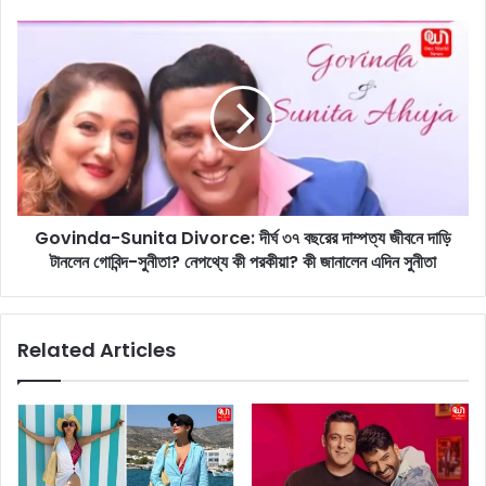
a
n
G
a
o
K
v
h
i
a
n
n
d
:
a
সো
-
না
S
লী
Govinda-Sunita Divorce: দীর্ঘ ৩৭ বছরের দাম্পত্য জীবনে দাড়ি
u
অ
টানলেন গোবিন্দ-সুনীতা? নেপথ্যে কী পরকীয়া? কী জানালেন এদিন সুনীতা
n
ল
i
ঙ্ক
t
র
a
Related Articles
ণে
D
স
i
জ্জি
v
ত
o
আ
r
ই
c
ভ