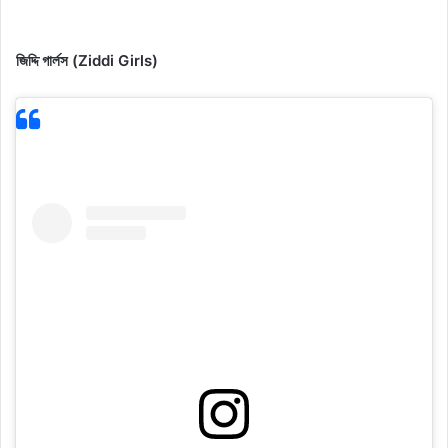
জিদ্দি গার্লস (Ziddi Girls)