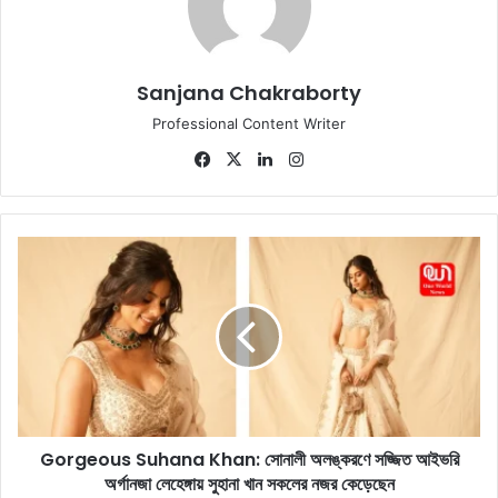
Sanjana Chakraborty
Professional Content Writer
Fa
X
Lin
Ins
ce
ke
tag
bo
dIn
ra
ok
m
G
o
r
g
e
o
u
s
S
Gorgeous Suhana Khan: সোনালী অলঙ্করণে সজ্জিত আইভরি
u
অর্গানজা লেহেঙ্গায় সুহানা খান সকলের নজর কেড়েছেন
h