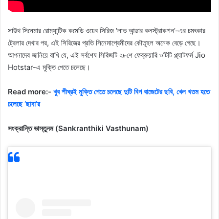
সাউথ সিনেমার রোম্যান্টিক কমেডি ওয়েব সিরিজ ‘লাভ আন্ডার কনস্ট্রাকশন’-এর চমৎকার
ট্রেলার দেখার পর, এই সিরিজের প্রতি সিনেমাপ্রেমীদের কৌতূহল অনেক বেড়ে গেছে।
আপনাদের জানিয়ে রাখি যে, এই সর্বশেষ সিরিজটি ২৮শে ফেব্রুয়ারি ওটিটি প্ল্যাটফর্ম Jio
Hotstar-এ মুক্তি পেতে চলেছে।
Read more:-
খুব শীঘ্রই মুক্তি পেতে চলেছে দুটি বিগ বাজেটের ছবি, খেল খতম হতে
চলেছে ‘ছাবা’র
সংক্রান্তি ভাস্তুনম (Sankranthiki Vasthunam)