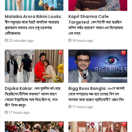
e
রি
:
অ
দী
Malaika Arora Bikini Looks:
Kapil Sharma Cafe
র্গা
র্ঘ
নীল সমুদ্রের মাঝে ইয়টে মালাইকা অরোরার
Targeted: কেন টার্গেট করা হয়েছিল
ন
৩
গ্ল্যামারাস অবতার দেখে চক্ষু চড়কগাছ
কপিল শর্মার ক্যাফে? সামনে এল বিস্ফোরক
জা
৭
নেটিজেনদের
এক তথ্য
লে
ব
22 minutes ago
16 hours ago
হে
ছ
ঙ্গা
রে
য়
র
সু
দা
হা
ম্প
না
ত্য
খা
জী
ন
ব
Dipika Kakar: কেন মুসলিম ধর্ম বেছে
Bigg Boss Bangla: ৩০শে আগস্ট
স
নে
নিয়েছিলেন দীপিকা কক্কর? আসল কারণ
থেকে সম্প্রচার শুরু হতে চলেছে বিগ বস
ক
শোয়েব ইব্রাহিমের সঙ্গে বিয়ে ছিল না, তবে
বাংলার! কারা হচ্ছেন প্রতিযোগী? জেনে নিন
দা
কী? বিশদ জানুন
লে
ড়ি
17 hours ago
র
টা
17 hours ago
ন
ন
জ
লে
র
ন