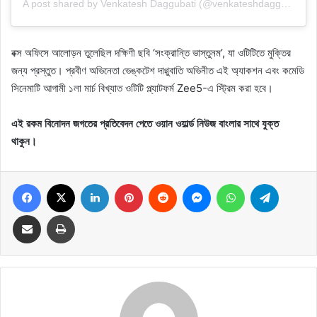
A post shared by Venkatesh Daggubati (@venkateshdaggubati)
বক্স অফিসে আলোড়ন তুলেছিল দক্ষিণী ছবি ‘সংক্রান্তি ভাস্তুনম’, যা ওটিটিতে মুক্তির
জন্য প্রস্তুত। প্রবীণ অভিনেতা ভেঙ্কটেশ দাগ্গুবাতি অভিনীত এই অ্যাকশন এবং কমেডি
সিনেমাটি আগামী ১লা মার্চ বিখ্যাত ওটিটি প্ল্যাটফর্ম Zee5-এ স্ট্রিম করা হবে।
এই রকম বিনোদন জগতের প্রতিবেদন পেতে ওয়ান ওয়ার্ল্ড নিউজ বাংলার সাথে যুক্ত
থাকুন।
Facebook
X
LinkedIn
Pinterest
Reddit
Messenger
WhatsApp
Telegram
Share via Email
Print