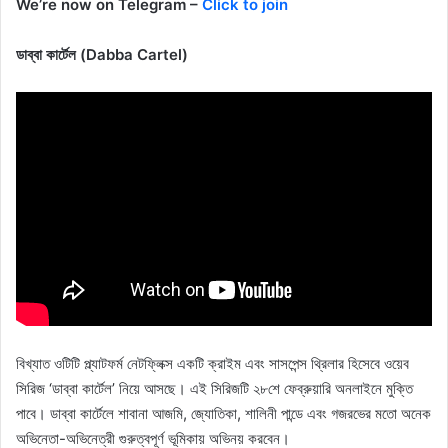
We’re now on Telegram –
Click to join
ডাব্বা কার্টেল (Dabba Cartel)
বিখ্যাত ওটিটি প্ল্যাটফর্ম নেটফ্লিক্স একটি ক্রাইম এবং সাসপেন্স থ্রিলার হিসেবে ওয়েব
সিরিজ ‘ডাব্বা কার্টেল’ নিয়ে আসছে। এই সিরিজটি ২৮শে ফেব্রুয়ারি অনলাইনে মুক্তি
পাবে। ডাব্বা কার্টেলে শাবানা আজমি, জ্যোতিকা, শালিনী পান্ডে এবং গজরভের মতো অনেক
অভিনেতা-অভিনেত্রী গুরুত্বপূর্ণ ভূমিকায় অভিনয় করবেন।