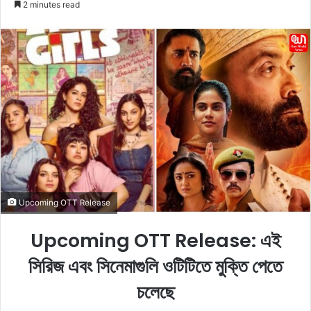
2 minutes read
l
n
l
d
o
a
w
n
o
e
n
m
X
a
i
l
Upcoming OTT Release
Upcoming OTT Release: এই
সিরিজ এবং সিনেমাগুলি ওটিটিতে মুক্তি পেতে
চলেছে