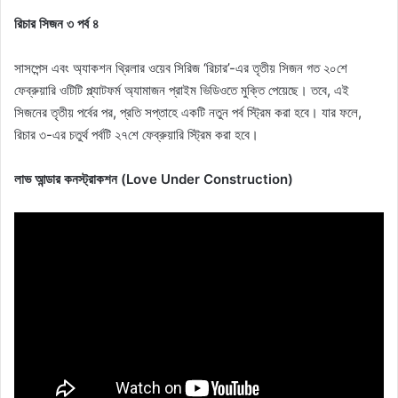
রিচার সিজন ৩ পর্ব ৪
সাসপেন্স এবং অ্যাকশন থ্রিলার ওয়েব সিরিজ ‘রিচার’-এর তৃতীয় সিজন গত ২০শে
ফেব্রুয়ারি ওটিটি প্ল্যাটফর্ম অ্যামাজন প্রাইম ভিডিওতে মুক্তি পেয়েছে। তবে, এই
সিজনের তৃতীয় পর্বের পর, প্রতি সপ্তাহে একটি নতুন পর্ব স্ট্রিম করা হবে। যার ফলে,
রিচার ৩-এর চতুর্থ পর্বটি ২৭শে ফেব্রুয়ারি স্ট্রিম করা হবে।
লাভ আন্ডার কনস্ট্রাকশন (Love Under Construction)