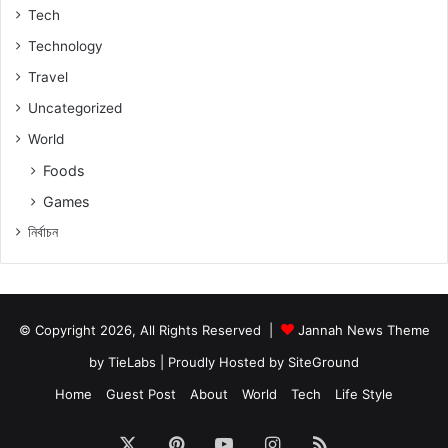
Tech
Technology
Travel
Uncategorized
World
Foods
Games
নিৰ্বাচন
© Copyright 2026, All Rights Reserved |
Jannah News Theme
by TieLabs
| Proudly Hosted by
SiteGround
Home
Guest Post
About
World
Tech
Life Style
X
Pinterest
YouTube
Instagram
RSS