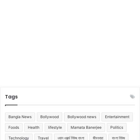
ন
এ
দি
ন
সু
নী
তা
Tags
Bangla News
Bollywood
Bollywood news
Entertainment
Foods
Health
lifestyle
Mamata Banerjee
Politics
Technology
Travel
ওয়ান ওয়ার্ল্ড নিউজ বাংলা
জীবনধারা
বাংলা নিউজ