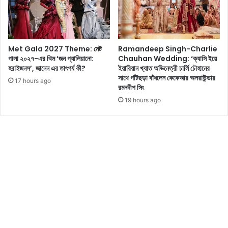
কে
গো
ড়ে
বি
ছে
ন্দ
ন
-
Met Gala 2027 Theme: মেট
Ramandeep Singh-Charlie
সু
গালা ২০২৭-এর থিম ‘জন গ্যালিয়ানো:
Chauhan Wedding: ‘ক্যাসি ইয়ে
নী
হরাইজনস’, জানেন এর তাৎপর্য কী?
ইয়ারিয়ান খ্যাত অভিনেত্রী চার্লি চৌহানের
তা
সাথে গাঁটছড়া বাঁধলেন কেকেআর অলরাউন্ডার
17 hours ago
?
রমনদীপ সিং
নে
19 hours ago
প
থ্যে
কী
প
র
কী
য়া
?
কী
জা
না
লে