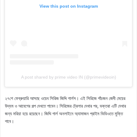
View this post on Instagram
A post shared by prime video IN (@primevideoin)
২৭শে ফেব্রুয়ারি আসছে ওয়েব সিরিজ জিদ্দি গার্লস। এই সিরিজে পাঁচজন জেদী মেয়ের
উদ্যম ও আবেগের গল্প দেখতে পাবেন। সিরিজের ট্রেলার দেখার পর, ভক্তরা এটি দেখার
জন্য মরিয়া হয়ে রয়েছেন। জিদ্দি গার্ল অনলাইনে অ্যামাজন প্রাইম ভিডিওতে মুক্তি
পাবে।