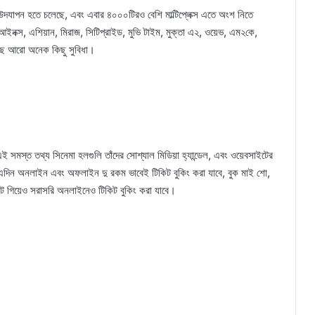
স উদযাপন হতে চলেছে, এবং এবার ৪০০০টিরও বেশি মাল্টিপ্লেক্স এতে অংশ নিতে
নক্স, এশিয়ান, মিরাজ, সিটিপ্রাইড, মুভি টাইম, মুক্তা এ২, ওয়েভ, এম২কে,
কছে আরো অনেক কিছু সুবিধা।
ই সমস্ত তথ্য সিনেমা হলগুলি তাঁদের সোশ্যাল মিডিয়া হ্যান্ডেল, এবং ওয়েবসাইটের
 এদিন অনলাইন এবং অফলাইন দু রকম ভাবেই টিকিট বুকিং করা যাবে, বুক মাই শো,
টে গিয়েও সরাসরি অনলাইনেও টিকিট বুকিং করা যাবে।