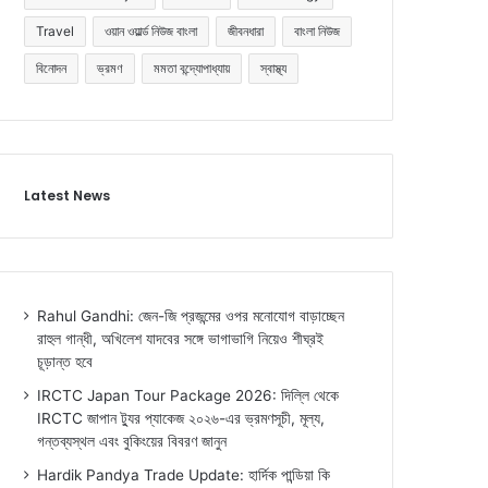
Travel
ওয়ান ওয়ার্ল্ড নিউজ বাংলা
জীবনধারা
বাংলা নিউজ
বিনোদন
ভ্রমণ
মমতা বন্দ্যোপাধ্যায়
স্বাস্থ্য
Latest News
Rahul Gandhi: জেন-জি প্রজন্মের ওপর মনোযোগ বাড়াচ্ছেন
রাহুল গান্ধী, অখিলেশ যাদবের সঙ্গে ভাগাভাগি নিয়েও শীঘ্রই
চূড়ান্ত হবে
IRCTC Japan Tour Package 2026: দিল্লি থেকে
IRCTC জাপান ট্যুর প্যাকেজ ২০২৬-এর ভ্রমণসূচী, মূল্য,
গন্তব্যস্থল এবং বুকিংয়ের বিবরণ জানুন
Hardik Pandya Trade Update: হার্দিক পান্ডিয়া কি