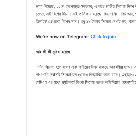
জানা গিয়েছে, ২০শে সেপ্টেম্বর শুক্রবার, এ বছর জাতীয় সিনেমা দিব
চলেছে এই বিশেষ দিনে। এই তালিকায় রয়েছে, সিনেপলিস, পিভিআর, আই
ডিলাইট এর মতো বিশেষ নাম। শুধু ৯৯ টাকায় সিনেমা দেখাই নয়, থা
We’re now on Telegram-
Click to join
আর কী কী সুবিধা রয়েছে
এদিন সিনেমা হলে খাবার এবং পানীয়ের উপর থাকছে আকর্ষণীয় ছাড়। এ
পাশাপাশি সরাসরি সিনেমা হল থেকেও বিস্তারিত জানা যাবে। এছাড়াও
পেটিএম এর মতো প্ল্যাটফর্মে কিংবা সিনেমা হলের অফিসিয়াল ওয়েবসাই