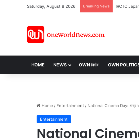
Saturday, August 8 2026
Breaking News
HOME
NEWS
OWN নির্বাবা
OWN POLITIC
Home
/
Entertainment
/
National Cinema Day: মাত্র ৯৯ টাক
Entertainment
National Cinema D