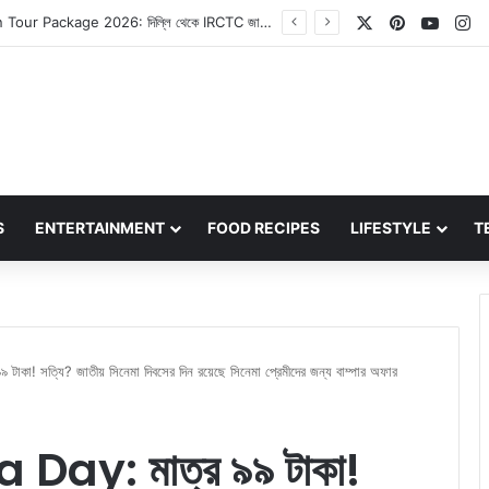
X
Pinterest
YouT
In
Hardik Pandya Trade Update: হার্দিক পান্ডিয়া কি চেন্নাইয়ের পরিবর্তে কেকেআরে যোগ দেবেন? তিনি অধিনায়কত্বের পাশাপাশি ২৫ কোটি টাকার পারিশ্রমিকও পাবেন!
S
ENTERTAINMENT
FOOD RECIPES
LIFESTYLE
T
া! সত্যি? জাতীয় সিনেমা দিবসের দিন রয়েছে সিনেমা প্রেমীদের জন্য বাম্পার অফার
ay: মাত্র ৯৯ টাকা!