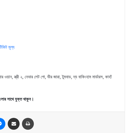
িকিট মূল্য
র ওয়ান, স্ত্রী ২, নেভার লেট গো, ভীর জারা, টুমবাড, দ্য বাকিংহাম মার্ডারস, কাহাঁ
ংলার সাথে যুক্ত থাকুন।
Messenger
Share via Email
Print