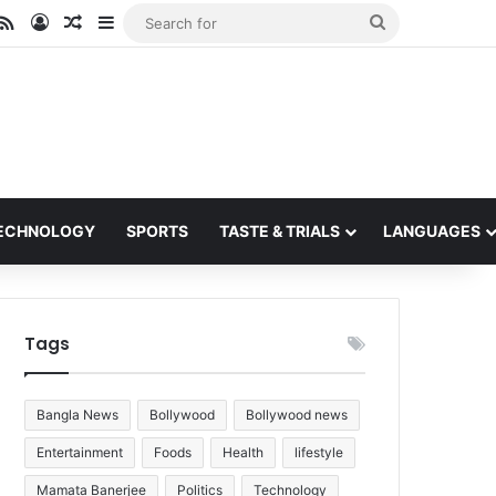
ube
stagram
RSS
Log In
Random Article
Sidebar
Search
for
ECHNOLOGY
SPORTS
TASTE & TRIALS
LANGUAGES
Tags
Bangla News
Bollywood
Bollywood news
Entertainment
Foods
Health
lifestyle
Mamata Banerjee
Politics
Technology