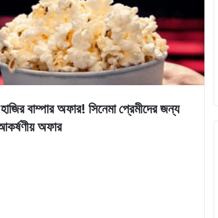
াম্পার অফার! সিনেমা প্রেমীদের জন্য
আকর্ষণীয় অফার