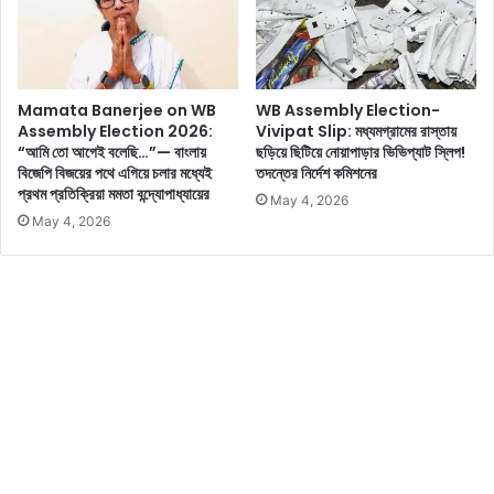
ঘূ
র
র্ণি
উ
ঝ
প
ড়ে
র
Mamata Banerjee on WB
WB Assembly Election-
র
ই
Assembly Election 2026:
Vivipat Slip: মধ্যমগ্রামের রাস্তায়
ল্যা
ভ
“আমি তো আগেই বলেছি…”— বাংলায়
ছড়িয়ে ছিটিয়ে নোয়াপাড়ার ভিভিপ্যাট স্লিপ!
ন্ড
র
বিজেপি বিজয়ের পথে এগিয়ে চলার মধ্যেই
তদন্তের নির্দেশ কমিশনের
ফ
সা
প্রথম প্রতিক্রিয়া মমতা বন্দ্যোপাধ্যায়ের
May 4, 2026
ল
রা
May 4, 2026
কো
খ
থা
ছে
য়
রা
?
জ
স্থা
ন
!
র
য়্যা
ল
স
দে