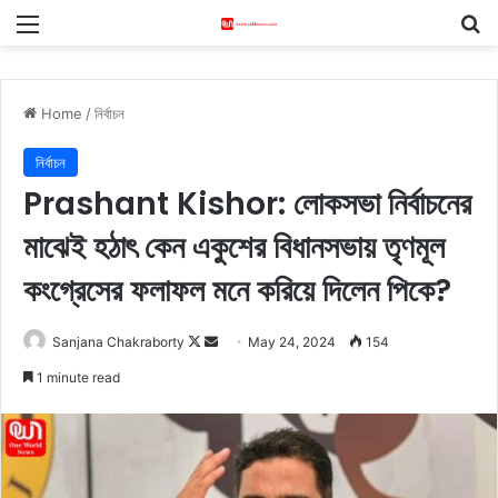
Menu
S
Home
/
নিৰ্বাচন
নিৰ্বাচন
Prashant Kishor: লোকসভা নির্বাচনের
মাঝেই হঠাৎ কেন একুশের বিধানসভায় তৃণমূল
কংগ্রেসের ফলাফল মনে করিয়ে দিলেন পিকে?
Sanjana Chakraborty
F
S
May 24, 2024
154
o
e
1 minute read
l
n
l
d
o
a
w
n