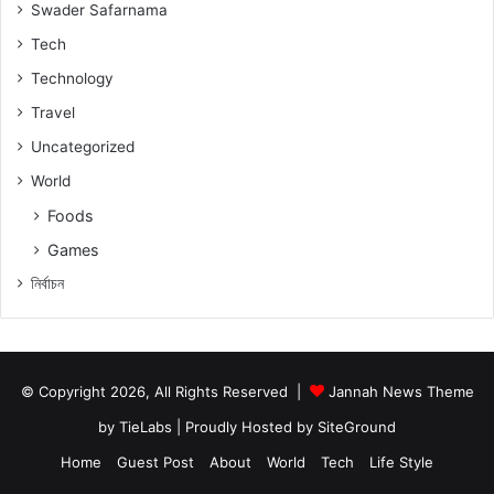
Swader Safarnama
Tech
Technology
Travel
Uncategorized
World
Foods
Games
নিৰ্বাচন
© Copyright 2026, All Rights Reserved |
Jannah News Theme
by TieLabs
| Proudly Hosted by
SiteGround
Home
Guest Post
About
World
Tech
Life Style