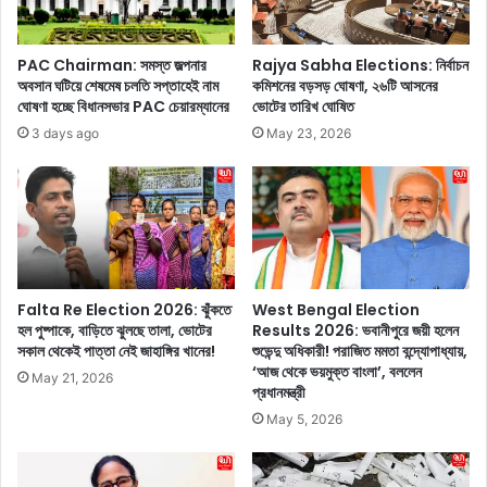
প
e
সা
r
গ
2
PAC Chairman: সমস্ত জল্পনার
Rajya Sabha Elections: নির্বাচন
রে
:
অবসান ঘটিয়ে শেষমেষ চলতি সপ্তাহেই নাম
কমিশনের বড়সড় ঘোষণা, ২৬টি আসনের
শ
চি
ঘোষণা হচ্ছে বিধানসভার PAC চেয়ারম্যানের
ভোটের তারিখ ঘোষিত
ক্তি
প
3 days ago
May 23, 2026
স
কে
ঞ্চ
এ
য়
স
ক
আ
র
র
ছে
এ
‘
ই
রে
চ
Falta Re Election 2026: ঝুঁকতে
West Bengal Election
মা
-
হল পুষ্পাকে, বাড়িতে ঝুলছে তালা, ভোটের
Results 2026: ভবানীপুরে জয়ী হলেন
ল
কে
সকাল থেকেই পাত্তা নেই জাহাঙ্গির খানের!
শুভেন্দু অধিকারী! পরাজিত মমতা বন্দ্যোপাধ্যায়,
’
‘আজ থেকে ভয়মুক্ত বাংলা’, বললেন
আ
May 21, 2026
প্রধানমন্ত্রী
!
ট
ত
কা
May 5, 2026
বে
তে
এ
স্পি
ই
নে