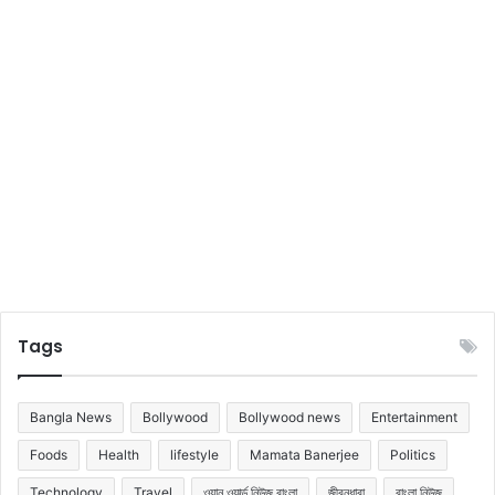
র
তু
রু
পে
র
তা
স
অ
শ্বি
ন
Tags
Bangla News
Bollywood
Bollywood news
Entertainment
Foods
Health
lifestyle
Mamata Banerjee
Politics
Technology
Travel
ওয়ান ওয়ার্ল্ড নিউজ বাংলা
জীবনধারা
বাংলা নিউজ