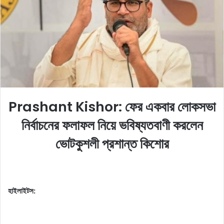
o
e
n
m
X
a
i
l
Prashant Kishor: ফের একবার লোকসভা
নির্বাচনের ফলাফল নিয়ে ভবিষ্যতবাণী করলেন
ভোটকুশলী প্রশান্ত কিশোর
হাইলাইটস: