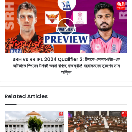
U
S
p
R
d
H
a
v
t
s
e
R
:
R
স্থ
I
ল
P
ভা
SRH vs RR IPL 2024 Qualifier 2: চিপকে এসআরএইচ-কে
L
গে
আটকাতে স্পিনের উপরই ভরসা রাখছে রাজস্থান! রয়্যালসদের তুরুপের তাস
2
আ
0
অশ্বিন
ছ
2
ড়ে
4
প
Q
Related Articles
ড়া
u
র
a
আ
l
গে
i
ব
f
ঙ্গো
i