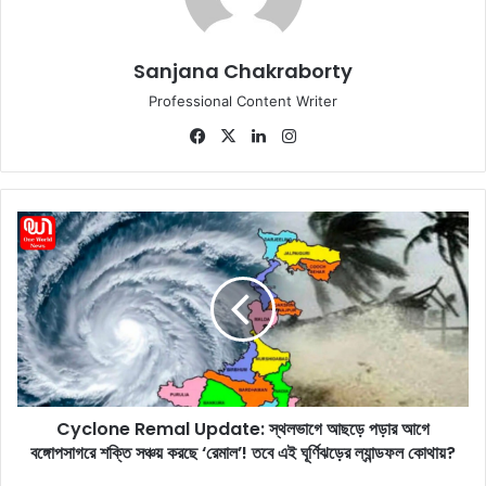
Sanjana Chakraborty
Professional Content Writer
Fa
X
Lin
Ins
ce
ke
tag
bo
dIn
ra
ok
m
C
y
c
l
o
n
e
R
e
Cyclone Remal Update: স্থলভাগে আছড়ে পড়ার আগে
m
বঙ্গোপসাগরে শক্তি সঞ্চয় করছে ‘রেমাল’! তবে এই ঘূর্ণিঝড়ের ল্যান্ডফল কোথায়?
a
l