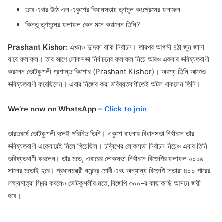
তবে এবার উঠে এল একুশের বিধানসভায় তৃণমূল কংগ্রেসের ফলাফল
কিন্তু তৃণমূলের ফলাফল কেন মনে করালেন তিনি?
Prashant Kishor:
এখনও দু’দফা বাকি নির্বাচন। তারপর আগামী ৪ঠা জুন জানা
যাবে ফলাফল। তার আগে লোকসভা নির্বাচনের ফলাফল নিয়ে আরও একবার ভবিষ্যতবাণী
করলেন ভোটকুশলী প্রশান্ত কিশোর (Prashant Kishor)। অবশ্য তিনি আগেও
ভবিষ্যতবাণী করেছিলেন। এবার নিজের করা ভবিষ্যতবাণীতেই অটল থাকলেন তিনি।
We’re now on WhatsApp –
Click to join
ভারতবর্ষে ভোটকুশলী বলেই পরিচিত তিনি। একুশে বাংলার বিধানসভা নির্বাচনে তাঁর
ভবিষ্যতবাণী একেবারেই মিলে গিয়েছিল। চব্বিশের লোকসভা নির্বাচন নিয়েও এবার তিনি
ভবিষ্যতবাণী করলেন। তাঁর মতে, এবারের লোকসভা নির্বাচনে বিজেপির ফলাফল ২০১৯
সালের মতোই হবে। প্রধানমন্ত্রী নরেন্দ্র মোদী এবং অন্যান্য বিজেপি নেতারা ৪০০ পারের
লক্ষ্যমাত্রা স্থির করলেও ভোটকুশলীর মতে, বিজেপি ৩০০-র কাছাকাছি আসনে জয়ী
হবে।