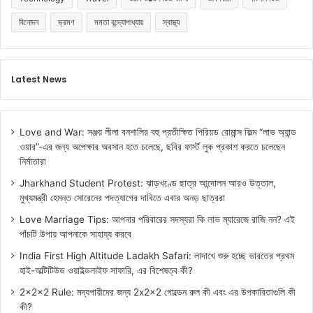
বিনোদন
ভ্রমণ
মমতা বন্দ্যোপাধ্যায়
স্বাস্থ্য
Latest News
Love and War: সঞ্জয় লীলা বনশালির বহু প্রতীক্ষিত পিরিয়ড রোমান্স ফিল্ম “লাভ অ্যান্ড
ওয়ার”-এর জন্য অপেক্ষার অবসান হতে চলেছে, ছবির ফার্স্ট লুক প্রকাশ করতে চলেছেন
নির্মাতারা
Jharkhand Student Protest: ঝাড়খণ্ডে ছাত্র আন্দোলন আরও উত্তাল,
মুখ্যমন্ত্রী হেমন্ত সোরেনের পদত্যাগের দাবিতে এবার অনড় ছাত্ররা
Love Marriage Tips: আপনার পরিবারের সদস্যরা কি লাভ ম্যারেজে রাজি নন? এই
পাঁচটি উপায় আপনাকে সাহায্য করবে
India First High Altitude Ladakh Safari: লাদাখে শুরু হচ্ছে ভারতের প্রথম
হাই-অল্টিটিউড ওয়াইল্ডলাইফ সাফারি, এর বিশেষত্ব কী?
2x2x2 Rule: মদ্যপায়ীদের জন্য 2x2x2 গোল্ডেন রুল কী এবং এর উপকারিতাগুলি কী
কী?