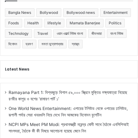
Bangla News
Bollywood
Bollywood news
Entertainment
Foods
Health
lifestyle
Mamata Banerjee
Politics
Technology
Travel
ওয়ান ওয়ার্ল্ড নিউজ বাংলা
জীবনধারা
বাংলা নিউজ
বিনোদন
ভ্রমণ
মমতা বন্দ্যোপাধ্যায়
স্বাস্থ্য
Latest News
Ramayana Part 1: বিশ্বজুড়ে বিশাল ৫৯,০০০ স্ক্রিনে মুক্তির লক্ষ্যমাত্রা নিয়েছে
রণবীর কাপুর ও যশের ‘রামায়ণ পার্ট ১’
One World News Entertainment: এপারের টলিউড থেকে ওপারের ঢালিউড,
রূপালী পর্দার সেরা খবরগুলি নিয়ে দেখে নিন আজকের বিনোদন বুলেটিন
NCPI MPs Meet PM Modi: প্রধানমন্ত্রী নরেন্দ্র মোদী সাথে বৈঠকে এনসিপিআই
সাংসদরা, বৈঠকে কী কী বিষয়ে আলোচনা হয়েছে জেনে নিন