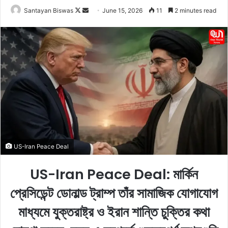
Santayan Biswas
F
S
June 15, 2026
11
2 minutes read
o
e
l
n
l
d
o
a
w
n
o
e
n
m
X
a
i
l
US-Iran Peace Deal
US-Iran Peace Deal: মার্কিন
প্রেসিডেন্ট ডোনাল্ড ট্রাম্প তাঁর সামাজিক যোগাযোগ
মাধ্যমে যুক্তরাষ্ট্র ও ইরান শান্তি চুক্তির কথা