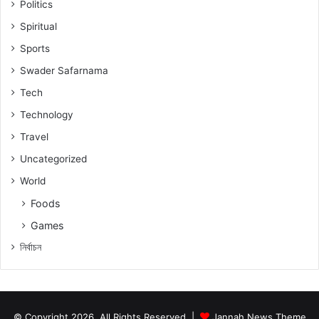
Politics
Spiritual
Sports
Swader Safarnama
Tech
Technology
Travel
Uncategorized
World
Foods
Games
নিৰ্বাচন
© Copyright 2026, All Rights Reserved |
Jannah News Theme