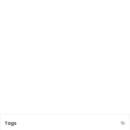
টি
বি
শ্ব
কা
পে
ই
তি
হা
স
গ
ড়ে
ছে
Tags