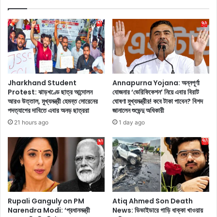
জ
আ
দে
ল
শে
ফা
র
ফি
ন
ল্ম
ন
ট্যু
.
রে
.
র
Jharkhand Student
Annapurna Yojana: অন্নপূর্ণা
.
স
Protest: ঝাড়খণ্ডে ছাত্র আন্দোলন
যোজনার ‘ভেরিফিকেশন’ নিয়ে এবার বিরাট
ত
ম
আরও উত্তাল, মুখ্যমন্ত্রী হেমন্ত সোরেনের
ঘোষণা মুখ্যমন্ত্রীর! কবে টাকা পাবেন? বিশদ
বু
য়
পদত্যাগের দাবিতে এবার অনড় ছাত্ররা
জানালেন শুভেন্দু অধিকারী
ও
ক্যা
21 hours ago
1 day ago
জা
প্রি
র্মা
প্যা
নি
ন্ট
র
ট্রে
বি
ন্ডে
রু
মে
দ্ধে
তে
কু
উ
Rupali Ganguly on PM
Atiq Ahmed Son Death
রা
ঠ
Narendra Modi: ‘প্রধানমন্ত্রী
News: ডিভাইডারে গাড়ি ধাক্কা খাওয়ায়