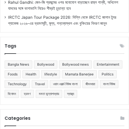
Rahul Gandhi: জেন-জি প্রজন্মের ওপর মনোযোগ বাড়াচ্ছেন রাহুল গান্ধী, অখিলেশ
যাদবের সঙ্গে ভাগাভাগি নিয়েও শীঘ্রই চূড়ান্ত হবে
IRCTC Japan Tour Package 2026: দিল্লি থেকে IRCTC জাপান ট্যুর
প্যাকেজ ২০২৬-এর ভ্রমণসূচী, মূল্য, গন্তব্যস্থল এবং বুকিংয়ের বিবরণ জানুন
Tags
Bangla News
Bollywood
Bollywood news
Entertainment
Foods
Health
lifestyle
Mamata Banerjee
Politics
Technology
Travel
ওয়ান ওয়ার্ল্ড নিউজ বাংলা
জীবনধারা
বাংলা নিউজ
বিনোদন
ভ্রমণ
মমতা বন্দ্যোপাধ্যায়
স্বাস্থ্য
Categories