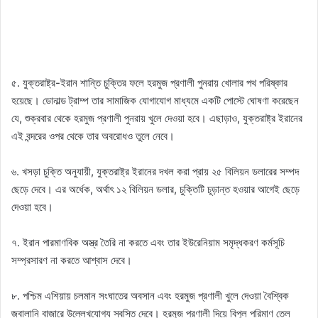
৫. যুক্তরাষ্ট্র-ইরান শান্তি চুক্তির ফলে হরমুজ প্রণালী পুনরায় খোলার পথ পরিষ্কার
হয়েছে। ডোনাল্ড ট্রাম্প তার সামাজিক যোগাযোগ মাধ্যমে একটি পোস্টে ঘোষণা করেছেন
যে, শুক্রবার থেকে হরমুজ প্রণালী পুনরায় খুলে দেওয়া হবে। এছাড়াও, যুক্তরাষ্ট্র ইরানের
এই বন্দরের ওপর থেকে তার অবরোধও তুলে নেবে।
৬. খসড়া চুক্তি অনুযায়ী, যুক্তরাষ্ট্র ইরানের দখল করা প্রায় ২৫ বিলিয়ন ডলারের সম্পদ
ছেড়ে দেবে। এর অর্ধেক, অর্থাৎ ১২ বিলিয়ন ডলার, চুক্তিটি চূড়ান্ত হওয়ার আগেই ছেড়ে
দেওয়া হবে।
৭. ইরান পারমাণবিক অস্ত্র তৈরি না করতে এবং তার ইউরেনিয়াম সমৃদ্ধকরণ কর্মসূচি
সম্প্রসারণ না করতে আশ্বাস দেবে।
৮. পশ্চিম এশিয়ায় চলমান সংঘাতের অবসান এবং হরমুজ প্রণালী খুলে দেওয়া বৈশ্বিক
জ্বালানি বাজারে উল্লেখযোগ্য স্বস্তি দেবে। হরমুজ প্রণালী দিয়ে বিপুল পরিমাণ তেল