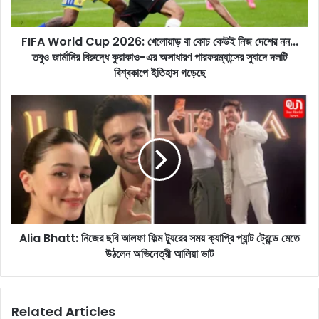
l
d
FIFA World Cup 2026: খেলোয়াড় বা কোচ কেউই নিজ দেশের নন...
C
তবুও জার্মানির বিরুদ্ধে কুরাকাও-এর অসাধারণ পারফরম্যান্সের সুবাদে দলটি
u
p
বিশ্বকাপে ইতিহাস গড়েছে
2
0
A
2
l
6
i
:
a
খে
B
লো
h
য়া
a
ড়
t
বা
t
কো
Alia Bhatt: নিজের ছবি আলফা ফিল্ম ট্যুরের সময় ক্যাপ্রি প্যান্ট ট্রেন্ডে মেতে
:
চ
উঠলেন অভিনেত্রী আলিয়া ভাট
নি
কে
জে
উ
র
ই
ছ
Related Articles
নি
বি