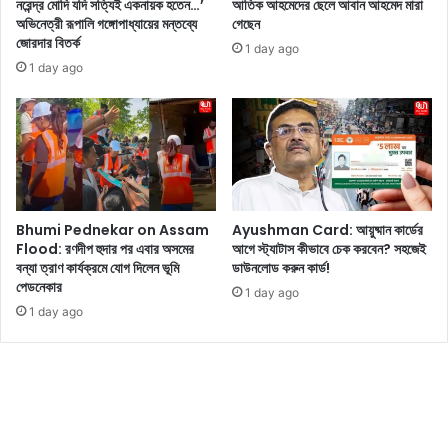
কা
নরেন্দ্র মোদি যদি সত্যিই একনায়ক হতেন…’
আতিক আহমেদের ছেলে আবান আহমেদ মারা
লে
অভিনেত্রী রূপালি গঙ্গোপাধ্যায়ের মন্তব্যে
গেছেন
ও
ন
জোরদার বিতর্ক
-
অ
1 day ago
এ
ভি
1 day ago
র
নে
অ
ত্রী
সা
আ
ধা
লি
র
য়া
ণ
ভা
পা
ট
Bhumi Pednekar on Assam
Ayushman Card: আয়ুষ্মান কার্ডের
র
Flood: রণদীপ হুদার পর এবার অসমের
আগে স্ট্যাটাস কীভাবে চেক করবেন? সহজেই
ফ
বন্যা ত্রাণ কার্যক্রমে যোগ দিলেন ভূমি
ডাউনলোড করুন কার্ড!
র
পেডনেকার
1 day ago
ম্যা
1 day ago
ন্সে
র
সু
বা
দে
দ
ল