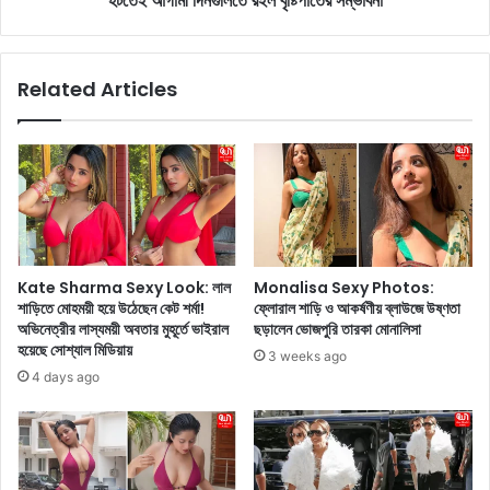
হটতেই আগামী দিনগুলিতে রইল বৃষ্টিপাতের সম্ভাবনা
ন্ডে
t
র
e
বি
:
Related Articles
জ্ঞা
দি
প
ল্লি
নে
আং
র
শি
জ
ক
ন্য
মে
পা
ঘ
রি
লা
শ্র
দি
Kate Sharma Sexy Look: লাল
Monalisa Sexy Photos:
মি
নে
শাড়িতে মোহময়ী হয়ে উঠেছেন কেট শর্মা!
ফ্লোরাল শাড়ি ও আকর্ষণীয় ব্লাউজে উষ্ণতা
ক
র
অভিনেত্রীর লাস্যময়ী অবতার মুহূর্তে ভাইরাল
ছড়ালেন ভোজপুরি তারকা মোনালিসা
৫
সা
হয়েছে সোশ্যাল মিডিয়ায়
3 weeks ago
কো
ক্ষী
4 days ago
টি
থা
টা
ক
কা
বে
,
!
জা
ব