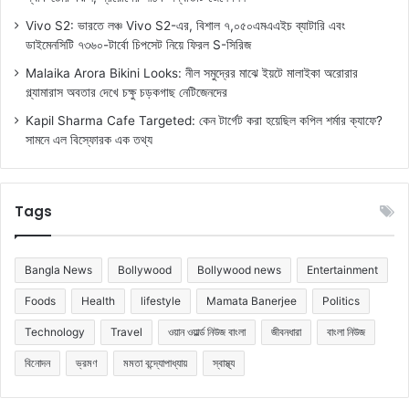
Vivo S2: ভারতে লঞ্চ Vivo S2-এর, বিশাল ৭,০৫০এমএএইচ ব্যাটারি এবং
ডাইমেনসিটি ৭৩৬০-টার্বো চিপসেট নিয়ে ফিরল S-সিরিজ
Malaika Arora Bikini Looks: নীল সমুদ্রের মাঝে ইয়টে মালাইকা অরোরার
গ্ল্যামারাস অবতার দেখে চক্ষু চড়কগাছ নেটিজেনদের
Kapil Sharma Cafe Targeted: কেন টার্গেট করা হয়েছিল কপিল শর্মার ক্যাফে?
সামনে এল বিস্ফোরক এক তথ্য
Tags
Bangla News
Bollywood
Bollywood news
Entertainment
Foods
Health
lifestyle
Mamata Banerjee
Politics
Technology
Travel
ওয়ান ওয়ার্ল্ড নিউজ বাংলা
জীবনধারা
বাংলা নিউজ
বিনোদন
ভ্রমণ
মমতা বন্দ্যোপাধ্যায়
স্বাস্থ্য