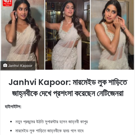
o
a
w
n
o
e
n
m
X
a
i
l
Janhvi Kapoor
Janhvi Kapoor: মারমেইড লুক শাড়িতে
জাহ্নবীকে দেখে প্রশংসা করেছেন নেটিজেনরা
হাইলাইটস:
নতুন প্রজন্মের উঠতি সুপারস্টার হলেন জাহ্নবী কাপুর
মারমেইড লুক শাড়িতে জাহ্নবীকে হৃদয় গলে যাবে