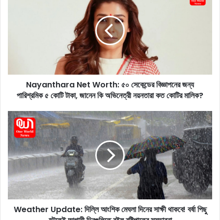
a
y
a
n
t
h
a
r
Nayanthara Net Worth: ৫০ সেকেন্ডের বিজ্ঞাপনের জন্য
a
পারিশ্রমিক ৫ কোটি টাকা, জানেন কি অভিনেত্রী নয়নতারা কত কোটির মালিক?
N
e
t
W
W
e
o
a
r
t
t
h
h
e
:
r
৫
U
০
p
সে
Weather Update: দিল্লি আংশিক মেঘলা দিনের সাক্ষী থাকবে! বর্ষা পিছু
d
কে
a