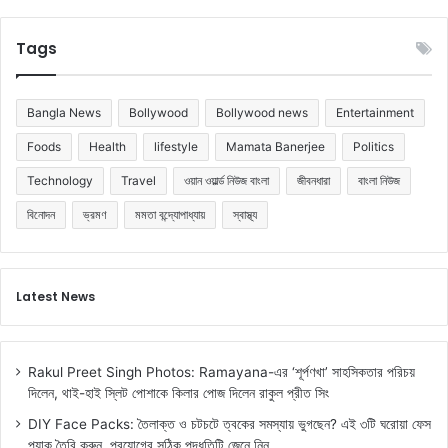
Tags
Bangla News
Bollywood
Bollywood news
Entertainment
Foods
Health
lifestyle
Mamata Banerjee
Politics
Technology
Travel
ওয়ান ওয়ার্ল্ড নিউজ বাংলা
জীবনধারা
বাংলা নিউজ
বিনোদন
ভ্রমণ
মমতা বন্দ্যোপাধ্যায়
স্বাস্থ্য
Latest News
Rakul Preet Singh Photos: Ramayana-এর ‘শূর্পণখা’ সাহসিকতার পরিচয়
দিলেন, থাই-হাই স্লিট পোশাকে কিলার পোজ দিলেন রাকুল প্রীত সিং
DIY Face Packs: তৈলাক্ত ও চটচটে ত্বকের সমস্যায় ভুগছেন? এই ৩টি ঘরোয়া ফেস
প্যাক তৈরি করুন, প্রয়োগের সঠিক পদ্ধতিটি জেনে নিন