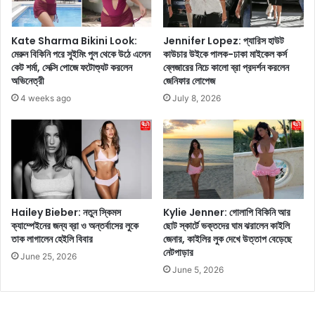
নে
র্ষা
ন
পি
কি
ছু
Kate Sharma Bikini Look:
Jennifer Lopez: প্যারিস হাউট
অ
হ
মেরুন বিকিনি পরে সুইমিং পুল থেকে উঠে এলেন
কাউচার উইকে পালক-ঢাকা মাইকেল কর্স
ভি
কেট শর্মা, সেক্সি পোজে ফটোশ্যুট করলেন
ব্লেজারের নিচে কালো ব্রা প্রদর্শন করলেন
ট
অভিনেত্রী
জেনিফার লোপেজ
নে
তে
ত্রী
ই
4 weeks ago
July 8, 2026
ন
আ
য়
গা
ন
মী
তা
দি
রা
ন
ক
গু
ত
লি
Hailey Bieber: নতুন স্কিমস
Kylie Jenner: গোলাপি বিকিনি আর
কো
তে
ক্যাম্পেইনের জন্য ব্রা ও অন্তর্বাসের লুকে
ছোট স্কার্টে ভক্তদের ঘাম ঝরালেন কাইলি
টি
র
তাক লাগালেন হেইলি বিবার
জেনার, কাইলির লুক দেখে উত্তাপ বেড়েছে
র
ই
নেটপাড়ার
June 25, 2026
মা
ল
June 5, 2026
লি
বৃ
ক
ষ্টি
?
পা