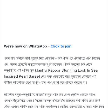
We’re now on WhatsApp –
Click to join
এবার বলি ডিভাকে সাদা মুক্তো দিয়ে মোড়ানো একটি শাড়ি পরে চেন্নাইয়ে দেখা গিয়েছে
এবং নিজের সৌন্দর্যের জাদুতে সকলকে মুগ্ধ করেছেন। তিনি সমুদ্রের থিম থেকে
অনুপ্রাণিত এই শাড়ির লুক (Janhvi Kapoor Stunning Look In Sea
Inspired Pearl Saree) দেখে নজর ফেরানোই দায়! মুক্তোতে মোড়ানো এই
স্টাইলে জাহ্নবীকে দেখে আপনিও তার প্রশংসা না করে থাকতে পারবেন না।
জাহ্নবীর সমুদ্র-অনুপ্রাণিত মারমেইড লুক শাড়ি তার মেথড ড্রেসিং গেমকে আরও
একধাপ উঁচুতে নিয়ে গেছে। নিজের আসন্ন ছবিতে তাঁর চরিত্রের কথা মাথায় রেখে তিনি
গৌরব গুপ্তের কাস্টম মেড হাফ শাড়ি পরেছিলেন। যেটিতে এমব্রয়ডারি ও সুতার কাজ দিয়ে