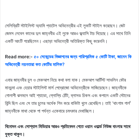
সেলিব্রিটি স্টাইলিস্ট অ্যামি প্যাটেল অভিনেত্রীর এই লুকটি স্টাইল করেছেন। জেট
জেমস লেবেল কানের দুল জাহ্নবীর এই লুকে আরও ক্ল্যাসি টাচ দিয়েছে। এর সাথে তিনি
একটি আংটি পরেছিলেন। এছাড়া অভিনেত্রী অতিরিক্ত কিছু করেননি।
Read more:-
৫০ সেকেন্ডের বিজ্ঞাপনের জন্য পারিশ্রমিক ৫ কোটি টাকা, জানেন কি
অভিনেত্রী নয়নতারা কত কোটির মালিক?
এবার জাহ্নবীর চুল ও মেকআপ নিয়ে কথা বলা যাক। মেকআপ আর্টিস্ট সাভলিন কৌর
মানচন্দা এবং হেয়ার স্টাইলিস্ট মার্স পেদ্রোজো অভিনেত্রীকে সাজিয়েছেন। জাহ্নবীকে
গোলাপী ঝলমলে আই শ্যাডো, গ্লোস্যি ঠোঁট, ব্লাসড চিকস এবং কপালে একটি স্টোনের
বিন্দি ছিল এবং সে তার চুলের অর্ধেক পিন করে বাকিটা খুলে রেখেছিল। তাই ‘থাংগাম গার্ল’
জাহ্নবীকে মাথা থেকে পা পর্যন্ত একেবারে চমৎকার দেখাচ্ছিল।
বিনোদন এবং সোশ্যাল মিডিয়ার আরও প্রতিবেদন পেতে ওয়ান ওয়ার্ল্ড নিউজ বাংলার সাথে
যুক্ত থাকুন।